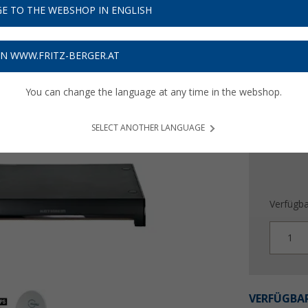
UVP
1.599
E TO THE WEBSHOP IN ENGLISH
1.34
Preise inkl
ON WWW.FRITZ-BERGER.AT
67,45
€ 
You can change the language at any time in the webshop.
SELECT ANOTHER LANGUAGE
Verfügba
1
VERFÜGBAR