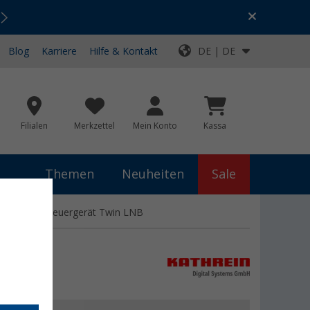
Urlaubs-SALE:
Top-Deals für dein Abenteuer!
Blog
Karriere
Hilfe & Kontakt
DE | DE
Filialen
Merkzettel
Mein Konto
Kassa
Themen
Neuheiten
Sale
 GPS inkl. Steuergerät Twin LNB