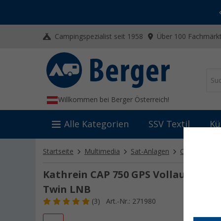
-20% auf Kleidung und Schuhe
Mit dem Aktionscode
20SSV
Campingspezialist seit 1958
Über 100 Fachmärkt
Willkommen bei Berger Österreich!
Alle Kategorien
SSV Textil
Kü
Startseite
Multimedia
Sat-Anlagen
Camping-Sat
Kathrein CAP 750 GPS Vollautomati
Twin LNB
(3)
Art.-Nr.: 271980