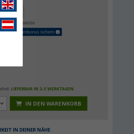
,- €
9,- €
. MwSt.,
versandkostenfrei
Vorteilskartenbonus sichern
rkeit:
LIEFERBAR IN 2-3 WERKTAGEN
IN DEN WARENKORB
KEIT IN DEINER NÄHE