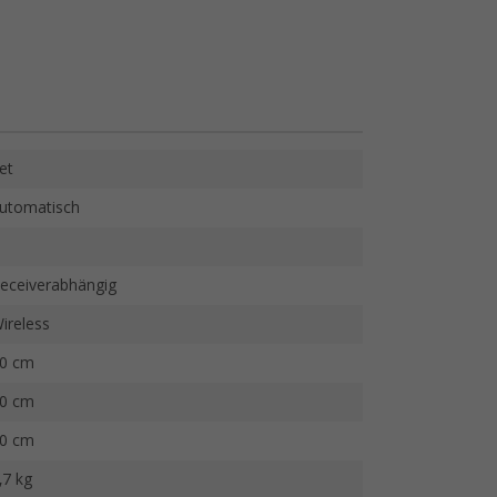
et
utomatisch
eceiverabhängig
ireless
0 cm
0 cm
0 cm
,7 kg