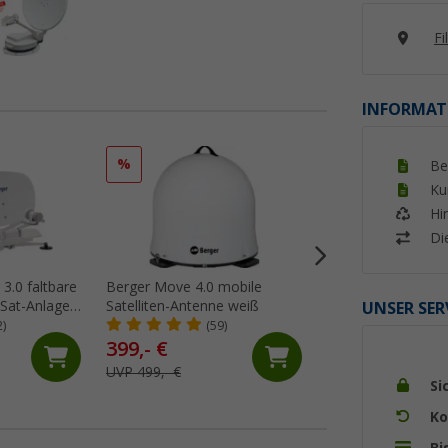
Fi
INFORMAT
%
%
Be
Ku
Hi
Di
 3.0 faltbare
Berger Move 4.0 mobile
Megasat Koaxialka
 Sat-Anlage
Satelliten-Antenne weiß
geeignet für Sat /
UNSER SER
Meter
2)
(59)
(92)
399,- €
17,
€
99
UVP 499,- €
UVP 21,50 €
Si
Ko
Bi