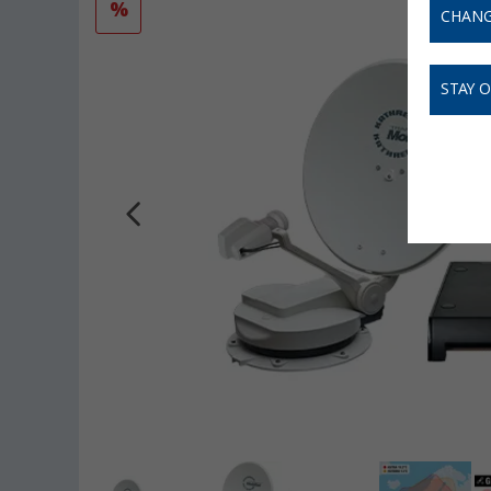
%
CHANG
STAY 