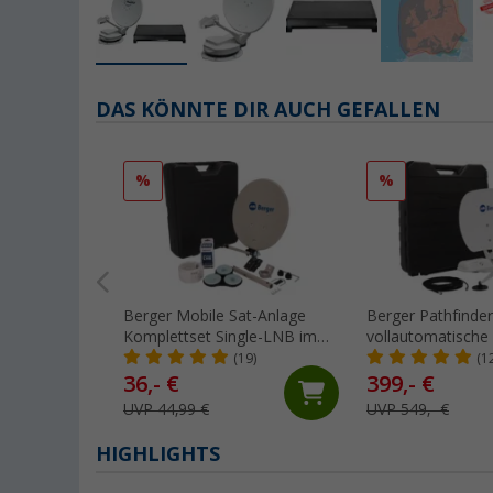
DAS KÖNNTE DIR AUCH GEFALLEN
%
%
Berger Mobile Sat-Anlage
Berger Pathfinder
Komplettset Single-LNB im
vollautomatische
Campingkoffer
weiß
(19)
(1
36,- €
399,- €
UVP 44,99 €
UVP 549,- €
HIGHLIGHTS