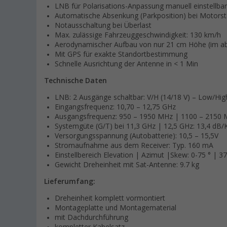
LNB für Polarisations-Anpassung manuell einstellbar
Automatische Absenkung (Parkposition) bei Motorst
Notausschaltung bei Überlast
Max. zulässige Fahrzeuggeschwindigkeit: 130 km/h
Aerodynamischer Aufbau von nur 21 cm Höhe (im a
Mit GPS für exakte Standortbestimmung
Schnelle Ausrichtung der Antenne in < 1 Min
Technische Daten
LNB: 2 Ausgänge schaltbar: V/H (14/18 V) – Low/Hig
Eingangsfrequenz: 10,70 – 12,75 GHz
Ausgangsfrequenz: 950 – 1950 MHz | 1100 – 2150
Systemgüte (G/T) bei 11,3 GHz | 12,5 GHz: 13,4 dB/
Versorgungsspannung (Autobatterie): 10,5 – 15,5V
Stromaufnahme aus dem Receiver: Typ. 160 mA
Einstellbereich Elevation | Azimut |Skew: 0-75 ° | 37
Gewicht Dreheinheit mit Sat-Antenne: 9.7 kg
Lieferumfang:
Dreheinheit komplett vormontiert
Montageplatte und Montagematerial
mit Dachdurchführung