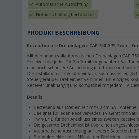
Automatische Ausrichtung
Notausschaltung bei Überlast
PRODUKTBESCHREIBUNG
Revolutionäre Drehanlagen: CAP 750 GPS Twin - Einf
Mit den neuen vollautomatischen Drehanlagen CAP 750 
Receiver und jedes TV-Gerät mit eingebautem Sat-Tune
eine noch schnellere Ausrichtung (ca. 1 min) sind beide 
Die Installation ist denkbar einfach: Sie müssen ledigli
Steuergerät der Dreheinheit verbinden. Ein einziges Koax
Receiver-unabhängig und kompatibel mit jedem TV-Gerät
Details
Bestehend aus Dreheinheit mit 60 cm SAT-Antenne,
Geeignet für jeden Receiver/jedes TV-Gerät mit Sat-
Twin-LNB für den Anschluss eines zweiten Receiver
Die gesamte Dreheinheit ist über einen angeschloss
Automatische Ausrichtung auf andere Satelliten be
Parabolreflektor mit LNB auf der Dreheinheit vormon