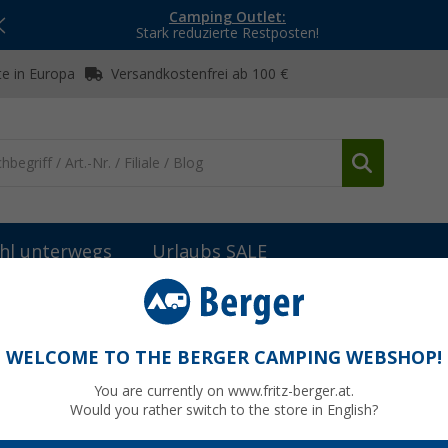
Camping Outlet:
Stark reduzierte Restposten!
e in Europa
Versandkostenfrei ab 100 €
hl unterwegs
Urlaubs SALE
-Anlagen
Kathrein CAP 750 GPS Vollautomatische Sat-Antenne mit
sche Sat-Antenne mit GPS inkl. Steuergerät
WELCOME TO THE BERGER CAMPING WEBSHOP!
You are currently on www.fritz-berger.at.
Would you rather switch to the store in English?