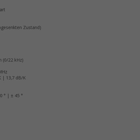
art
bgesenkten Zustand)
h (0/22 kHz)
 MHz
K | 13,7 dB/K
0 ° | ± 45 °