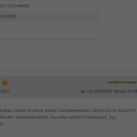
021121546600
0310056
Verifizierte Bewe
.2021
Ja
, ich empfehle dieses Prod
rbau relativ einfach, etwas handwerkliches Geschick ist natürlich
ei der Inbetriebnahme, hat alles sofort funktioniert, Top
t"