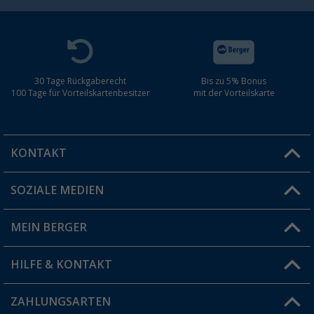
30 Tage Rückgaberecht
Bis zu 5% Bonus
100 Tage für Vorteilskartenbesitzer
mit der Vorteilskarte
KONTAKT
SOZIALE MEDIEN
Du hast eine Frage?
MEIN BERGER
Filiale finden
HILFE & KONTAKT
Vorteilskarte
Blog
ZAHLUNGSARTEN
FAQ & Kontakt