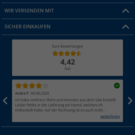
Produkttester
Versandinformationen
WIR VERSENDEN MIT
Jobs & Karriere
Click & Collect
SICHER EINKAUFEN
Geschenkgutschein
Rücksendung
Berger Bewusst
Eure Bewertungen
Bestellstatus
Über uns
4,42
Hauptkatalog
Gut
Händler werden
Andre P.
09.08.2026
Tho
Ich habe mehrere Shirts und Hemden aus dem Sale bestellt.
Per
Leider fehlte in der Lieferung ein Hemd, welches ich
mitbestellt hatte. Auf der Rechnung ist es auch nicht
aufgetaucht, aber es gab keinen einzigen Hinweis, dass die
weiterlesen
Lieferung nicht komplett ist.