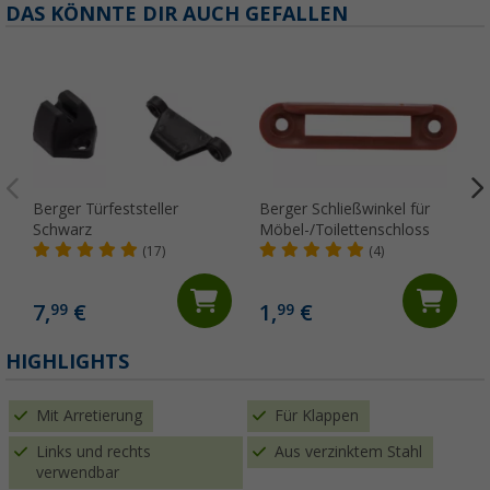
DAS KÖNNTE DIR AUCH GEFALLEN
Berger Türfeststeller
Berger Schließwinkel für
Schwarz
Möbel-/Toilettenschloss
(17)
(4)
7,
€
1,
€
99
99
(
HIGHLIGHTS
Mit Arretierung
Für Klappen
Links und rechts
Aus verzinktem Stahl
verwendbar