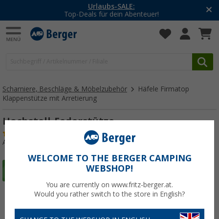
-20% auf Kleidung und Schuhe
Mit dem Aktionscode
20SSV
Scharniere, Beschläge & Möbelzubehör
Häfele Firmatop
Klappenstütze mit Arretierung
Hochstell-Federstütze
(21)
Art.-Nr.: 158090
WELCOME TO THE BERGER CAMPING
WEBSHOP!
You are currently on www.fritz-berger.at.
Would you rather switch to the store in English?