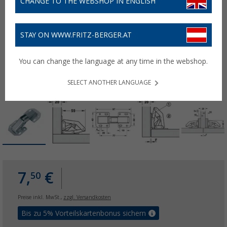
CHANGE TO THE WEBSHOP IN ENGLISH
STAY ON WWW.FRITZ-BERGER.AT
You can change the language at any time in the webshop.
SELECT ANOTHER LANGUAGE
7,
€
50
Preise inkl. MwSt.,
zzgl. Versandkosten
Bis zu 5% Vorteilskartenbonus sichern