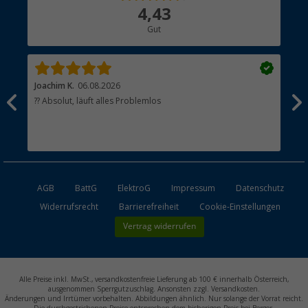
Über uns
4,43
Hauptkatalog
Gut
Händler werden
Joachim K.
06.08.2026
And
l
?? Absolut, läuft alles Problemlos
Sch
he
esen
AGB
BattG
ElektroG
Impressum
Datenschutz
Widerrufsrecht
Barrierefreiheit
Cookie-Einstellungen
Vertrag widerrufen
Alle Preise inkl. MwSt., versandkostenfreie Lieferung ab 100 € innerhalb Österreich,
ausgenommen Sperrgutzuschlag. Ansonsten zzgl. Versandkosten.
Änderungen und Irrtümer vorbehalten. Abbildungen ähnlich. Nur solange der Vorrat reicht.