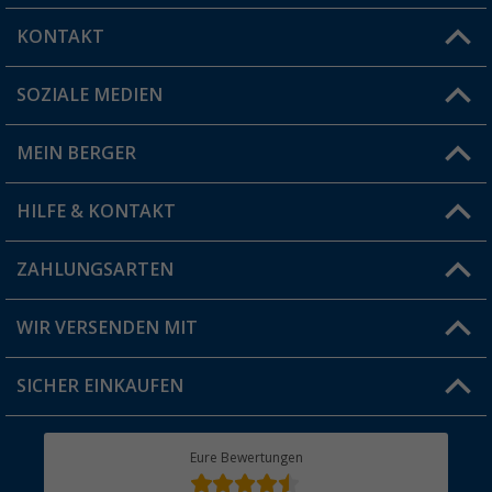
KONTAKT
SOZIALE MEDIEN
Du hast eine Frage?
MEIN BERGER
Filiale finden
HILFE & KONTAKT
Vorteilskarte
Blog
ZAHLUNGSARTEN
FAQ & Kontakt
Produkttester
Versandinformationen
WIR VERSENDEN MIT
Jobs & Karriere
Click & Collect
SICHER EINKAUFEN
Geschenkgutschein
Rücksendung
Berger Bewusst
Eure Bewertungen
Bestellstatus