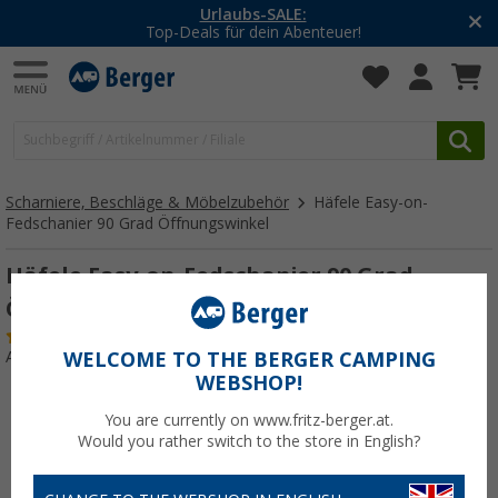
Urlaubs-SALE:
Top-Deals für dein Abenteuer!
Scharniere, Beschläge & Möbelzubehör
Häfele Easy-on-
Fedschanier 90 Grad Öffnungswinkel
Häfele Easy-on-Fedschanier 90 Grad
Öffnungswinkel
(6)
Art.-Nr.: 158020
WELCOME TO THE BERGER CAMPING
WEBSHOP!
You are currently on www.fritz-berger.at.
Would you rather switch to the store in English?