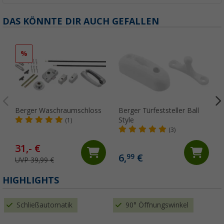
DAS KÖNNTE DIR AUCH GEFALLEN
%
Berger Waschraumschloss
Berger Türfeststeller Ball
Style
(1)
(3)
31,- €
6,
€
99
UVP 39,99 €
(
HIGHLIGHTS
Schließautomatik
90° Öffnungswinkel