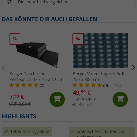
Diesen Artikel vergleichen
DAS KÖNNTE DIR AUCH GEFALLEN
%
%
Berger Tasche für
Berger Vorzeltteppich Soft
Zeltteppich 47 x 40 x 12 cm
250 x 300 cm
(2)
(Über 100)
49,
€
99
7,
€
99
UVP 59,99 €
UVP 9,99 €
(6,
67
€ / 1 m²)
HIGHLIGHTS
100% atmungsaktiv
praktische Schlaufen zur