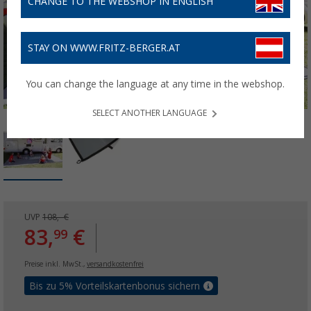
CHANGE TO THE WEBSHOP IN ENGLISH
STAY ON WWW.FRITZ-BERGER.AT
You can change the language at any time in the webshop.
SELECT ANOTHER LANGUAGE
UVP
108,- €
83,
€
99
Preise inkl. MwSt.,
versandkostenfrei
Bis zu 5% Vorteilskartenbonus sichern