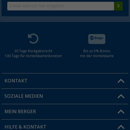
30 Tage Rückgaberecht
Bis zu 5% Bonus
100 Tage für Vorteilskartenbesitzer
mit der Vorteilskarte
KONTAKT
SOZIALE MEDIEN
Du hast eine Frage?
MEIN BERGER
Filiale finden
HILFE & KONTAKT
Vorteilskarte