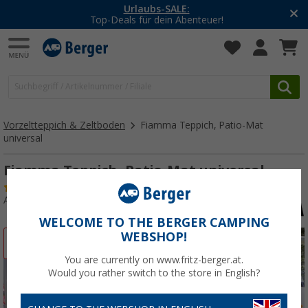
Urlaubs-SALE:
Top-Deals für dein Abenteuer!
Vorzeltteppich & Zeltboden
Fiamma Teppich, Patio-Mat
universal
Fiamma Teppich, Patio-Mat universal
(43)
Art.-Nr.: 269980
WELCOME TO THE BERGER CAMPING
WEBSHOP!
%
You are currently on www.fritz-berger.at.
Would you rather switch to the store in English?