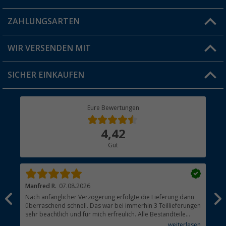
Blog
ZAHLUNGSARTEN
FAQ & Kontakt
Produkttester
Versandinformationen
WIR VERSENDEN MIT
Jobs & Karriere
Click & Collect
SICHER EINKAUFEN
Geschenkgutschein
Rücksendung
Berger Bewusst
Eure Bewertungen
Bestellstatus
Über uns
4,42
Hauptkatalog
Gut
Händler werden
Manfred R.
07.08.2026
Han
Nach anfänglicher Verzögerung erfolgte die Lieferung dann
Sen
überraschend schnell. Das war bei immerhin 3 Teillieferungen
Lie
sehr beachtlich und für mich erfreulich. Alle Bestandteile
waren gut verpackt und in Ordnung. Das Gerät (Gasgrill)
weiterlesen