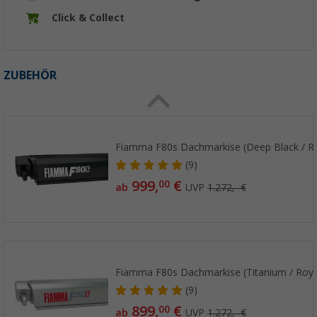
Click & Collect
ZUBEHÖR
Fiamma F80s Dachmarkise (Deep Black / Ro
(9)
999,
€
00
ab
UVP
1.272,- €
Fiamma F80s Dachmarkise (Titanium / Roya
(9)
899,
€
00
ab
UVP
1.272,- €