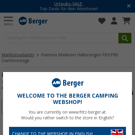
Urlaubs-SALE:
Top-Deals für dein Abenteuer!
Markisenadapter
Fiamma Markisen Halterungen F65/F80
Dachmontage
F65/F80s Kit Fixing-Bar
(3)
Art.-Nr.: 159090
WELCOME TO THE BERGER CAMPING
WEBSHOP!
%
You are currently on www.fritz-berger.at.
Would you rather switch to the store in English?
CHANGE TO THE WEBSHOP IN ENGLISH