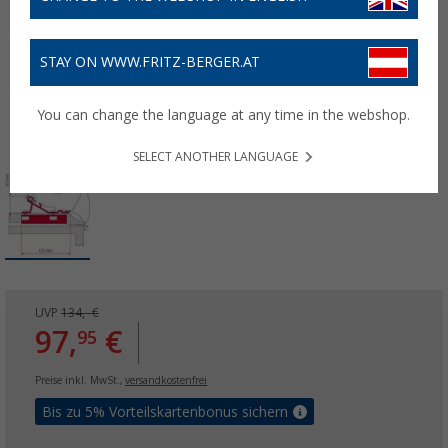
STAY ON WWW.FRITZ-BERGER.AT
You can change the language at any time in the webshop.
SELECT ANOTHER LANGUAGE
UVP
134,- €
97,
€
95
Preise inkl. MwSt.,
versandkostenfrei
Bis zu 5% Vorteilskartenbonus sichern