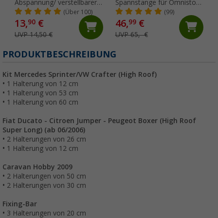
Abspannung/ verstellbarer
Spannstange für Omnistor
Markiesenspanngurt
5200/4900/5003/5002 250
(Über 100)
(99)
cm
13,
€
46,
€
90
99
UVP 14,50 €
UVP 65,- €
PRODUKTBESCHREIBUNG
Kit Mercedes Sprinter/VW Crafter (High Roof)
• 1 Halterung von 12 cm
• 1 Halterung von 53 cm
• 1 Halterung von 60 cm
Fiat Ducato - Citroen Jumper - Peugeot Boxer (High Roof
Super Long) (ab 06/2006)
• 2 Halterungen von 26 cm
• 1 Halterung von 12 cm
Caravan Hobby 2009
• 2 Halterungen von 50 cm
• 2 Halterungen von 30 cm
Fixing-Bar
• 3 Halterungen von 20 cm