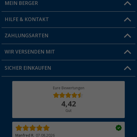
MEIN BERGER
Filiale finden
HILFE & KONTAKT
Vorteilskarte
Blog
ZAHLUNGSARTEN
FAQ & Kontakt
Produkttester
Versandinformationen
WIR VERSENDEN MIT
Jobs & Karriere
Click & Collect
SICHER EINKAUFEN
Geschenkgutschein
Rücksendung
Berger Bewusst
Eure Bewertungen
Bestellstatus
Über uns
4,42
Hauptkatalog
Gut
Händler werden
Manfred R.
07.08.2026
Han