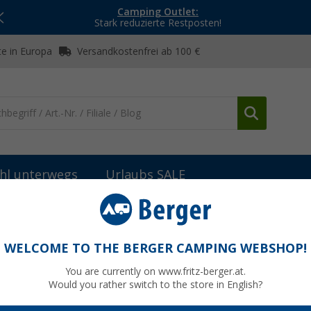
Camping Outlet:
Stark reduzierte Restposten!
e in Europa
Versandkostenfrei ab 100 €
hl unterwegs
Urlaubs SALE
Wasserinstallationszubehör & Ersatzteile
Ersatzstöpsel
WELCOME TO THE BERGER CAMPING WEBSHOP!
You are currently on www.fritz-berger.at.
Would you rather switch to the store in English?
bisher
7,9