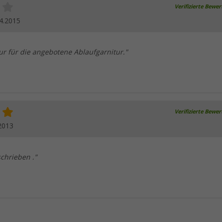
Verifizierte Bewe
4.2015
ur für die angebotene Ablaufgarnitur."
Verifizierte Bewe
2013
schrieben ."