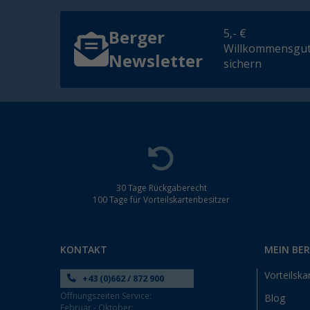
5,- €
Berger
Willkommensgut
Newsletter
sichern
30 Tage Rückgaberecht
100 Tage für Vorteilskartenbesitzer
KONTAKT
MEIN BE
Vorteilska
+43 (0)662 / 872 900
Öffnungszeiten Service:
Blog
Februar - Oktober: