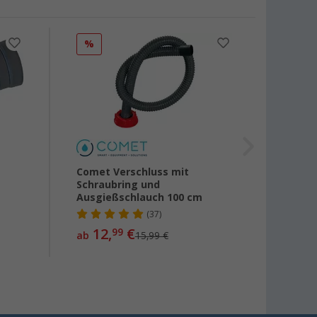
%
Comet Verschluss mit
Lilie 
Schraubring und
Ablau
Ausgießschlauch 100 cm
(37)
4,
80
12,
€
99
ab
15,99 €