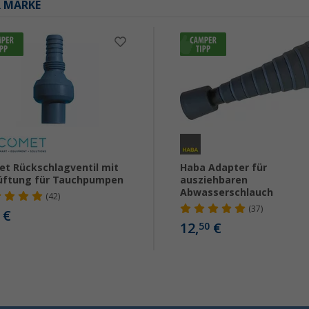
R MARKE
t Rückschlagventil mit
Haba Adapter für
üftung für Tauchpumpen
ausziehbaren
Abwasserschlauch
(42)
(37)
€
12,
€
50