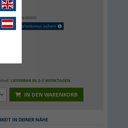
€
. MwSt.,
zzgl. Versandkosten
5% Vorteilskartenbonus sichern
rkeit:
LIEFERBAR IN 2-3 WERKTAGEN
IN DEN WARENKORB
KEIT IN DEINER NÄHE