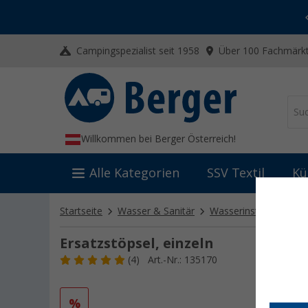
-20% auf Kleidung und Schuhe
Mit dem Aktionscode
20SSV
Campingspezialist seit 1958
Über 100 Fachmärkt
Willkommen bei Berger Österreich!
Alle Kategorien
SSV Textil
Kü
Startseite
Wasser & Sanitär
Wasserinstallation
Ersatzstöpsel, einzeln
(4)
Art.-Nr.: 135170
%