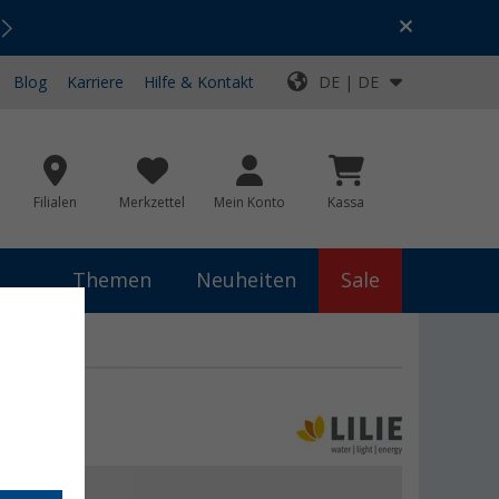
Urlaubs-SALE:
Top-Deals für dein Abenteuer!
Blog
Karriere
Hilfe & Kontakt
DE | DE
Filialen
Merkzettel
Mein Konto
Kassa
Themen
Neuheiten
Sale
9 €