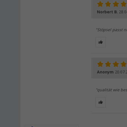
Norbert B.
28.0
"Stöpsel passt n
Anonym
20.07.
"qualität wie be