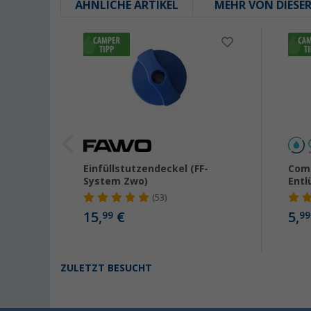
ÄHNLICHE ARTIKEL
MEHR VON DIESE
Einfüllstutzendeckel (FF-
Come
System Zwo)
Entl
(53)
15,
€
5,
99
99
ZULETZT BESUCHT