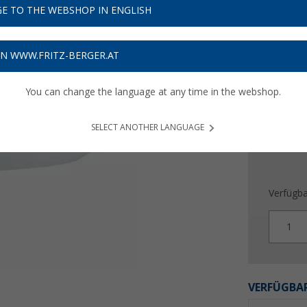
6,
E TO THE WEBSHOP IN ENGLISH
99
Preise inkl
ON WWW.FRITZ-BERGER.AT
Bis zu 
You can change the language at any time in the webshop.
SELECT ANOTHER LANGUAGE
Verfügba
1
VERFÜGBAR