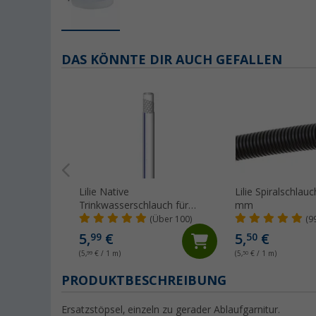
DAS KÖNNTE DIR AUCH GEFALLEN
Lilie Native
Lilie Spiralschlau
Trinkwasserschlauch für
mm
Kaltwasser 10x15 mm
(Über 100)
(9
(Meterware)
5,
€
5,
€
99
50
(5,
99
€ / 1 m)
(5,
50
€ / 1 m)
PRODUKTBESCHREIBUNG
Ersatzstöpsel, einzeln zu gerader Ablaufgarnitur.