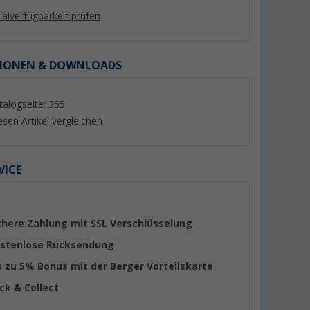
lialverfügbarkeit prüfen
IONEN & DOWNLOADS
talogseite: 355
esen Artikel vergleichen
VICE
ch Glasklar
Lilie Schlauchschelle W4 12-22
Fawo Frischwasser
ware)
mm
Meterware
(7)
(61)
chere Zahlung mit SSL Verschlüsselung
4,
€
99
1,
€
60
stenlose Rücksendung
(4,
99
€ / 1 m)
s zu 5% Bonus mit der Berger Vorteilskarte
ick & Collect