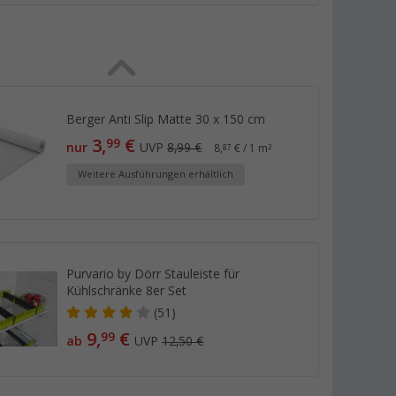
Berger Anti Slip Matte 30 x 150 cm
3,
€
99
nur
UVP
8,99 €
8,
€ / 1 m²
87
Weitere Ausführungen erhältlich
Purvario by Dörr Stauleiste für
Kühlschränke 8er Set
(51)
9,
€
99
ab
UVP
12,50 €