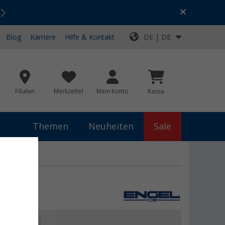
Urlaubs-SALE:
Top-Deals für dein Abenteuer!
Blog
Karriere
Hilfe & Kontakt
DE | DE
Filialen
Merkzettel
Mein Konto
Kassa
Themen
Neuheiten
Sale