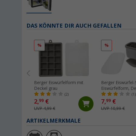
DAS KÖNNTE DIR AUCH GEFALLEN
%
%
Berger Eiswürfelform mit
Berger Eiswürfel-S
Deckel grau
Eiswürfelform, De
und Eisschaufel g
(2)
(1)
2,
€
7,
€
99
99
UVP 4,99 €
UVP 10,99 €
ARTIKELMERKMALE