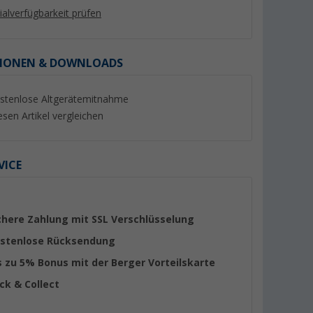
lialverfügbarkeit prüfen
IONEN & DOWNLOADS
stenlose Altgerätemitnahme
%
%
esen Artikel vergleichen
VICE
itter
Dometic NRX 80C Einbau-
Alpina
deckung
Kompressorkühlschrank 75
Kühl/Gefrierschra
Liter dunkelsilber
(1)
(3)
chere Zahlung mit SSL Verschlüsselung
879,- €
2,
€
99
stenlose Rücksendung
UVP 1.019,- €
UVP 4,99 €
s zu 5% Bonus mit der Berger Vorteilskarte
ick & Collect