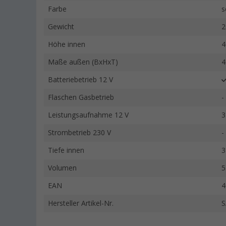
Farbe
s
Gewicht
2
Höhe innen
4
Maße außen (BxHxT)
4
Batteriebetrieb 12 V
Flaschen Gasbetrieb
-
Leistungsaufnahme 12 V
3
Strombetrieb 230 V
-
Tiefe innen
3
Volumen
5
EAN
4
Hersteller Artikel-Nr.
S