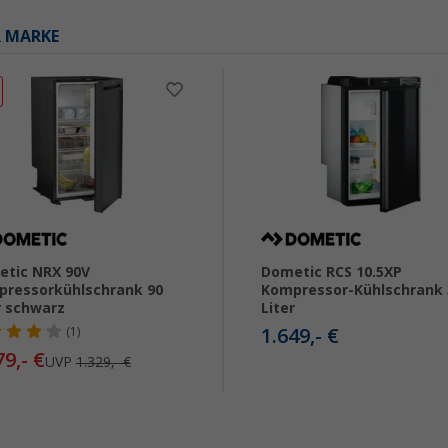
R MARKE
tic NRX 90V
Dometic RCS 10.5XP
ressorkühlschrank 90
Kompressor-Kühlschrank 
r schwarz
Liter
1.649,- €
(1)
79,- €
UVP
1.329,- €