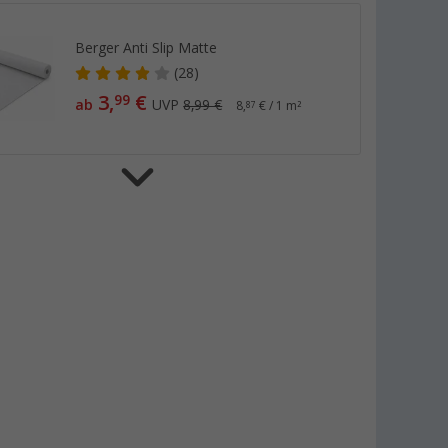
Berger Anti Slip Matte
(28)
3,
€
99
ab
UVP
8,99 €
8,
€ / 1 m²
87
Purvario by Dörr Stauleiste für
Kühlschränke 8er Set
(51)
9,
€
99
ab
UVP
12,50 €