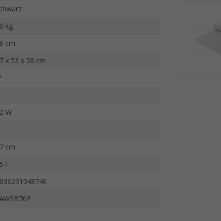
chwarz
0 kg
6 cm
7 x 53 x 58 cm
2 W
7 cm
5 l
036231048746
AWSB70F