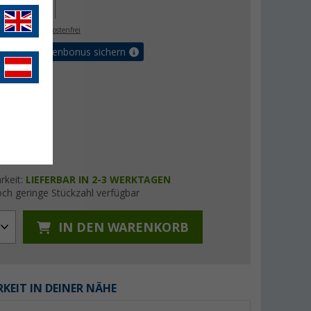
5,- €
. MwSt.,
versandkostenfrei
Vorteilskartenbonus sichern
rkeit:
LIEFERBAR IN 2-3 WERKTAGEN
ch geringe Stückzahl verfügbar
IN DEN WARENKORB
KEIT IN DEINER NÄHE