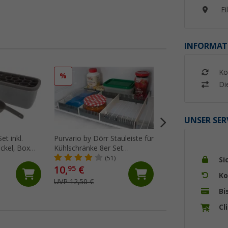
Fi
INFORMAT
Ko
%
%
Di
UNSER SER
et inkl.
Purvario by Dörr Stauleiste für
Thetford Lüftungsg
ckel, Box
Kühlschränke 8er Set
Winterlüftungsab
rau
anthrazit / hellgrau
(51)
(2)
Si
10,
€
20,
€
95
71
Ko
UVP 12,50 €
UVP 23,95 €
Bi
Cl