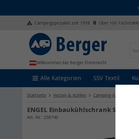
-20% auf Kleidung und Schuhe
Mit dem Aktionscode
20SSV
Campingspezialist seit 1958
Über 100 Fachmärkt
Willkommen bei Berger Österreich!
Alle Kategorien
SSV Textil
Kü
Startseite
Heizen & Kühlen
Camping-Kühlschränke
ENGEL Einbaukühlschrank SB70F 55 
Art.-Nr.: 258740