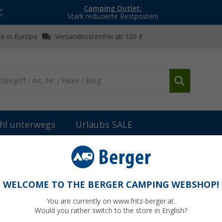
Camping Outlet:
Stark reduzierte Restposten!
e in Europa
Versandkostenfrei ab 100 €
hl unterwegs
Urlaubs SALE
Einbaukühlschränke
ENGEL Einbaukühlschrank SB70F 55 Liter
Liter
WELCOME TO THE BERGER CAMPING WEBSHOP!
You are currently on www.fritz-berger.at.
Would you rather switch to the store in English?