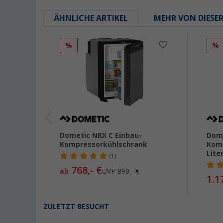
ÄHNLICHE ARTIKEL
MEHR VON DIESE
%
%
0
Dometic NRX C Einbau-
Dome
Kompressorkühlschrank
Komp
Lite
(1)
768,- €
ab
UVP
899,- €
1.1
ZULETZT BESUCHT