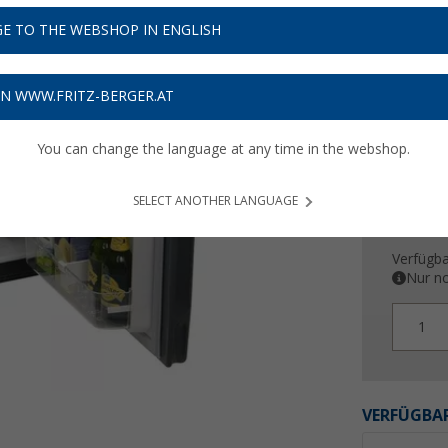
1.05
E TO THE WEBSHOP IN ENGLISH
Preise inkl
52,75
€ 
ON WWW.FRITZ-BERGER.AT
You can change the language at any time in the webshop.
SELECT ANOTHER LANGUAGE
Verfügba
Nur no
1
VERFÜGBAR