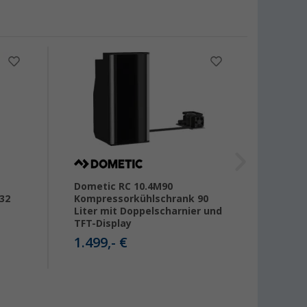
%
Dometic RC 10.4M90
Thetf
32
Kompressorkühlschrank 90
Kompr
Liter mit Doppelscharnier und
Liter
TFT-Display
1.542
1.499,- €