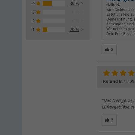
Fritz Berger K
4
40 %
Hallo N.,
wir möchten uns 
3
0 %
Es tut uns leid z
Deine Meinung is
2
0 %
entstanden sind,
Wir nehmen dein
1
20 %
Dein Fritz Berge
Roland B.
15.09
"Das Netzgerät 
Lüftergebläse st