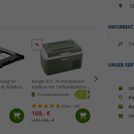
Fi
INFORMAT
Di
%
%
UNSER SER
szug für
Berger EPL 20 Kompressor
Berger Z2 32
45 Kühlbox
Kühlbox mit Tiefkühlfunktion
thermoelektrische
Si
12V 24V 230V 20 Liter
mit Kühl- und Wär
Produktdatenblatt
Ko
30 Liter
(Üb
Bi
(Über 100)
169,- €
64,
€
99
Cl
UVP 239,- €
UVP 79,99 €