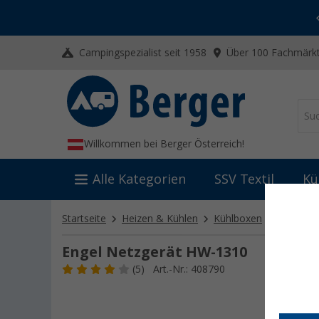
-20% auf Kleidung und Schuhe
Mit dem Aktionscode
20SSV
Campingspezialist seit 1958
Über 100 Fachmärkt
Willkommen bei Berger Österreich!
Alle Kategorien
SSV Textil
Kü
Startseite
Heizen & Kühlen
Kühlboxen
Kühlbox
Engel Netzgerät HW-1310
(5)
Art.-Nr.: 408790