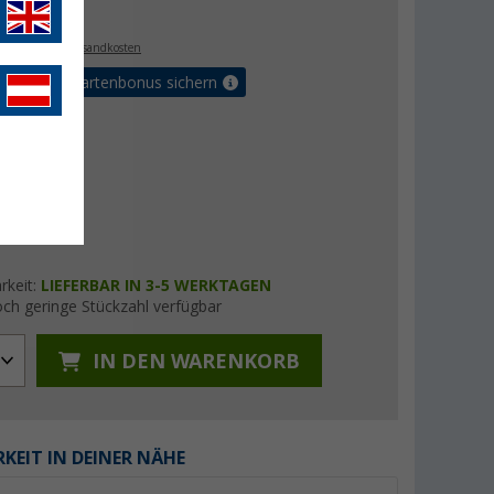
 €
. MwSt.,
zzgl. Versandkosten
5% Vorteilskartenbonus sichern
rkeit:
LIEFERBAR IN 3-5 WERKTAGEN
ch geringe Stückzahl verfügbar
IN DEN WARENKORB
KEIT IN DEINER NÄHE