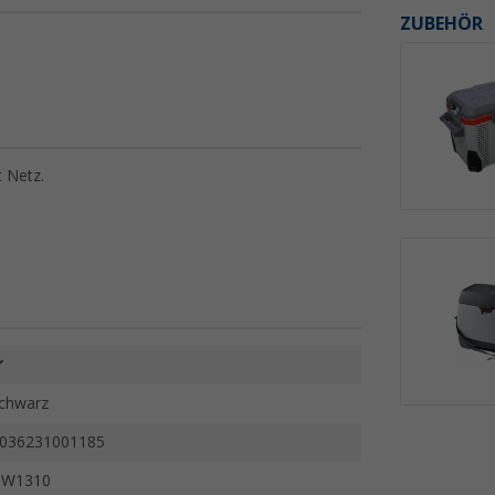
ZUBEHÖR
t Netz.
chwarz
036231001185
HW1310