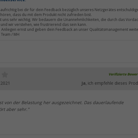
undenservice:
aufrichtig bei dir für dein Feedback bezüglich unseres Netzgerätes entschuldig
u hören, dass du mit dem Produkt nicht zufrieden bist.
t uns sehr wichtig. Wir bedauern die Unannehmlichkeiten, die durch das Vorda
 und wir verstehen, wie frustrierend das sein kann.
 Anliegen ernst und geben dein Feedback an unser Qualitätsmanagement weite
r Team / MH
Verifizierte Bewe
.2021
Ja
, ich empfehle dieses Prod
ist von der Belastung her ausgezeichnet. Das dauerlaufende
ört aber sehr."