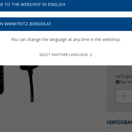
49,-
E TO THE WEBSHOP IN ENGLISH
Preise inkl
Bis zu 
ON WWW.FRITZ-BERGER.AT
You can change the language at any time in the webshop.
SELECT ANOTHER LANGUAGE
Verfügba
Nur no
1
VERFÜGBAR