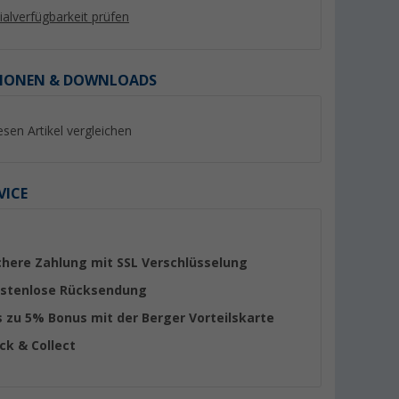
lialverfügbarkeit prüfen
IONEN & DOWNLOADS
esen Artikel vergleichen
%
%
VICE
Berger Kühlboxständer
Berger B40-T Kom
 Kühlbox
Kühlbox mit Rollen
(Über 100)
chere Zahlung mit SSL Verschlüsselung
mefunktion
230V 39 Liter
Produktdatenblatt
stenlose Rücksendung
er 100)
s zu 5% Bonus mit der Berger Vorteilskarte
(76)
19,
€
279,- €
99
ick & Collect
UVP 29,99 €
UVP 449,- €