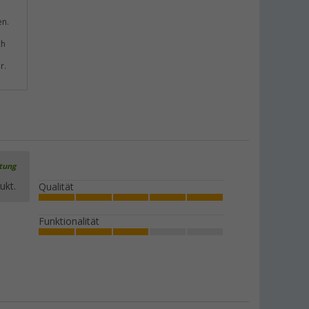
en.
ch
r.
rtung
ukt.
Qualität
Funktionalität