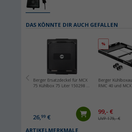
DAS KÖNNTE DIR AUCH GEFALLEN
%
Berger Ersatzdeckel für MCX
Berger Kühlboxau
75 Kühlbox 75 Liter 150298 /
RMC 40 und MCX 
540193
99,- €
26,
€
99
UVP 179,- €
ARTIKELMERKMALE