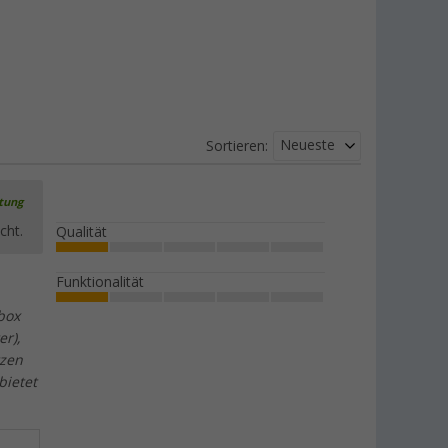
Neueste
Sortieren:
rtung
cht.
Qualität
Funktionalität
box
er),
tzen
bietet