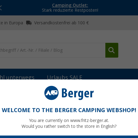
Camping Outlet:
Stark reduzierte Restposten!
e in Europa
Versandkostenfrei ab 100 €
hl unterwegs
Urlaubs SALE
en-Zubehör
Engel Netzgerät HW-1310
WELCOME TO THE BERGER CAMPING WEBSHOP!
You are currently on www.fritz-berger.at.
Would you rather switch to the store in English?