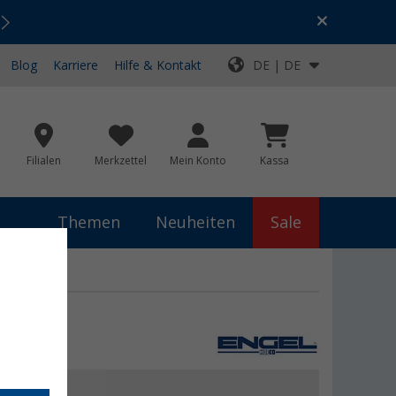
Urlaubs-SALE:
Top-Deals für dein Abenteuer!
Blog
Karriere
Hilfe & Kontakt
DE | DE
Filialen
Merkzettel
Mein Konto
Kassa
Themen
Neuheiten
Sale