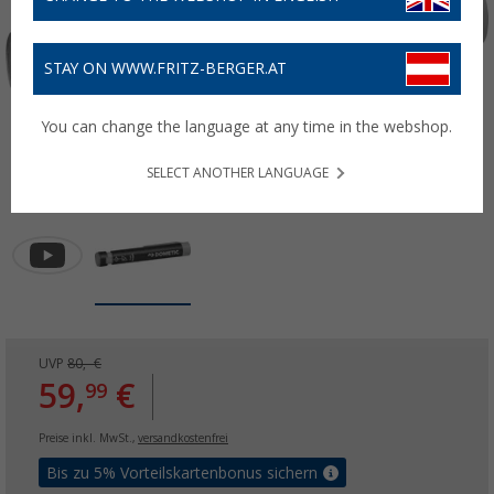
STAY ON WWW.FRITZ-BERGER.AT
You can change the language at any time in the webshop.
SELECT ANOTHER LANGUAGE
UVP
80,- €
59,
€
99
Preise inkl. MwSt.,
versandkostenfrei
Bis zu 5% Vorteilskartenbonus sichern