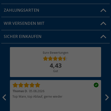
Blog
ZAHLUNGSARTEN
FAQ & Kontakt
Produkttester
Versandinformationen
WIR VERSENDEN MIT
Jobs & Karriere
Click & Collect
SICHER EINKAUFEN
Geschenkgutschein
Rücksendung
Berger Bewusst
Eure Bewertungen
Bestellstatus
Über uns
4,43
Hauptkatalog
Gut
Händler werden
Thomas D.
05.08.2026
Kla
Top Ware, top Ablauf, gerne wieder
Wie
ein