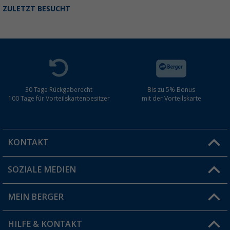
ZULETZT BESUCHT
30 Tage Rückgaberecht
Bis zu 5% Bonus
100 Tage für Vorteilskartenbesitzer
mit der Vorteilskarte
KONTAKT
SOZIALE MEDIEN
Du hast eine Frage?
MEIN BERGER
Filiale finden
HILFE & KONTAKT
Vorteilskarte