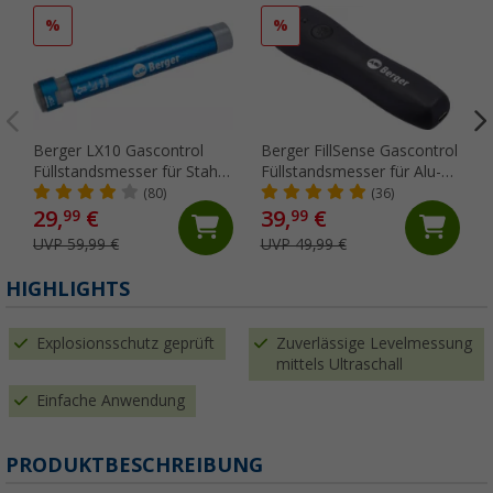
%
%
Berger LX10 Gascontrol
Berger FillSense Gascontrol
Füllstandsmesser für Stahl-
Füllstandsmesser für Alu-
Gasflaschen
und Stahl-Gasflaschen
(80)
(36)
29,
€
39,
€
99
99
UVP 59,99 €
UVP 49,99 €
HIGHLIGHTS
Explosionsschutz geprüft
Zuverlässige Levelmessung
mittels Ultraschall
Einfache Anwendung
PRODUKTBESCHREIBUNG