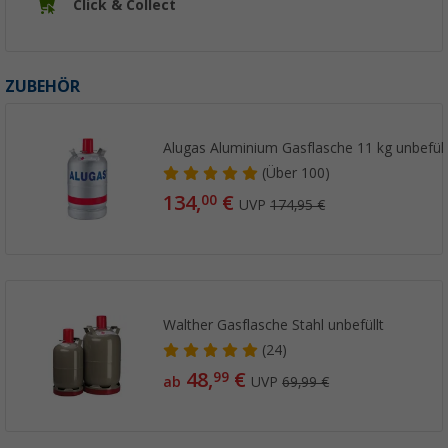
Click & Collect
ZUBEHÖR
Alugas Aluminium Gasflasche 11 kg unbefüll
(
Über
100)
134,
€
00
UVP
174,95 €
Walther Gasflasche Stahl unbefüllt
(24)
48,
€
99
ab
UVP
69,99 €