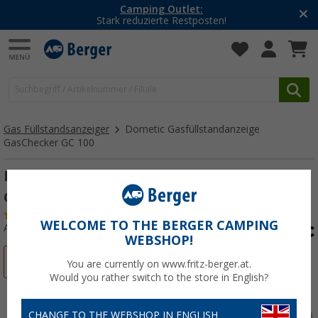
Camping Outlet:
Stark reduzierte Restposten!
Gas Füllstandsanzeiger
Dometic Gasfüllstandanzeige
GasChecker GC 100
Dometic Gasfüllstandanzeige GasChecker
GC 100
(
Über
100)
WELCOME TO THE BERGER CAMPING
Art.-Nr.: 226580
WEBSHOP!
%
You are currently on www.fritz-berger.at.
Would you rather switch to the store in English?
CHANGE TO THE WEBSHOP IN ENGLISH