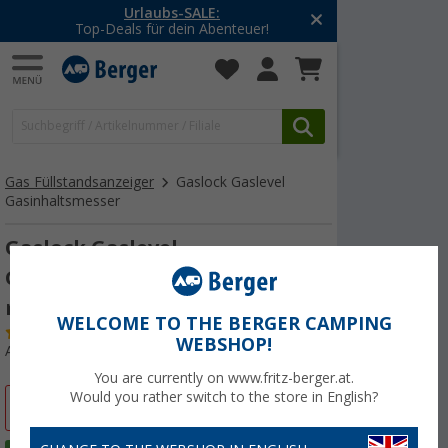
Urlaubs-SALE:
-20% a
Top-Deals für dein Abenteuer!
Mit d
Gas Füllstandsanzeiger
Gaslock Gaslevel
Gasinhaltsmesser
Gaslock Gaslevel
Gasinhaltsmesser 60 x 30 x 15
mm
WELCOME TO THE BERGER CAMPING
(
Über
100)
WEBSHOP!
Art.-Nr.: 238600
You are currently on www.fritz-berger.at.
Would you rather switch to the store in English?
%