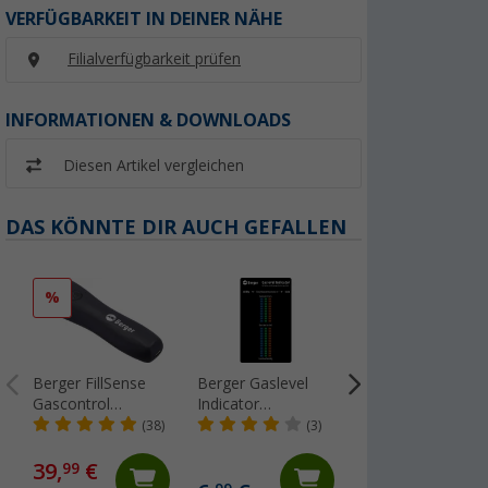
VERFÜGBARKEIT IN DEINER NÄHE
Filialverfügbarkeit prüfen
INFORMATIONEN & DOWNLOADS
Diesen Artikel vergleichen
DAS KÖNNTE DIR AUCH GEFALLEN
%
%
Berger FillSense
Berger Gaslevel
GOK Senso4s Plu
Gascontrol
Indicator
Füllstandsanzeige
Füllstandsmesser
magnetische
für Gasflaschen
(38)
(3)
(81
für Alu- und Stahl-
Füllstandsanzeige
Gasflaschen
für Stahl-
39,
€
59,
€
99
99
Gasflaschen