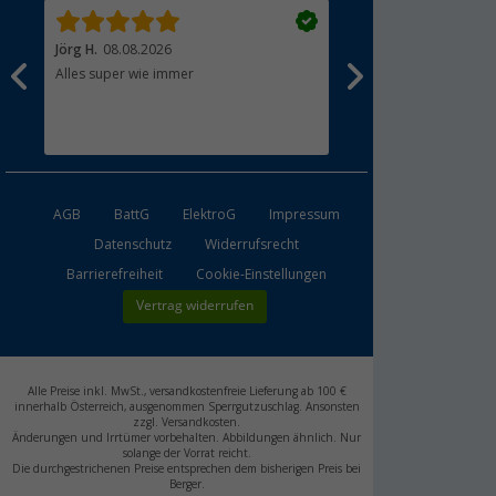
Jörg H.
08.08.2026
Klaus V.
08.08.2026
Alles super wie immer
Einkaufen bei Berger is
Produkte, schneller un
und eine sehr gute Ko
Leider hatte das bestel
an unseren Caddy Maxi
Rückabwicklung verlief
unkompliziert.
AGB
BattG
ElektroG
Impressum
Datenschutz
Widerrufsrecht
Barrierefreiheit
Cookie-Einstellungen
Vertrag widerrufen
Alle Preise inkl. MwSt., versandkostenfreie Lieferung ab 100 €
innerhalb Österreich, ausgenommen Sperrgutzuschlag. Ansonsten
zzgl. Versandkosten.
Änderungen und Irrtümer vorbehalten. Abbildungen ähnlich. Nur
solange der Vorrat reicht.
Die durchgestrichenen Preise entsprechen dem bisherigen Preis bei
Berger.