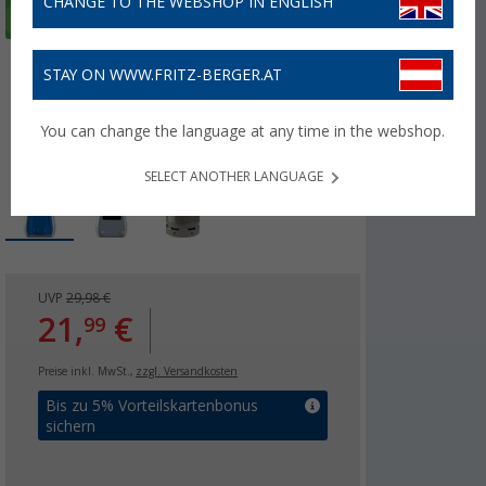
CHANGE TO THE WEBSHOP IN ENGLISH
STAY ON WWW.FRITZ-BERGER.AT
You can change the language at any time in the webshop.
SELECT ANOTHER LANGUAGE
UVP
29,98 €
21,
€
99
Preise inkl. MwSt.,
zzgl. Versandkosten
Bis zu 5% Vorteilskartenbonus
sichern