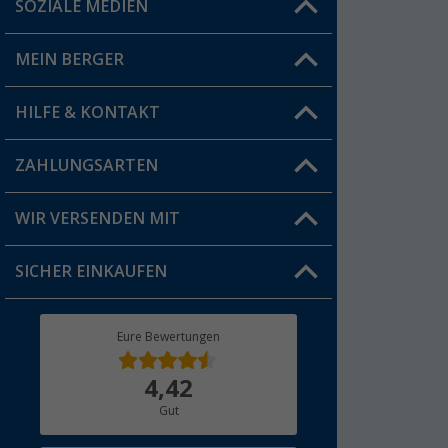
SOZIALE MEDIEN
Du hast eine Frage?
MEIN BERGER
Filiale finden
HILFE & KONTAKT
Vorteilskarte
Blog
ZAHLUNGSARTEN
FAQ & Kontakt
Produkttester
Versandinformationen
WIR VERSENDEN MIT
Jobs & Karriere
Click & Collect
SICHER EINKAUFEN
Geschenkgutschein
Rücksendung
Berger Bewusst
Eure Bewertungen
Bestellstatus
Über uns
4,42
Hauptkatalog
Gut
Händler werden