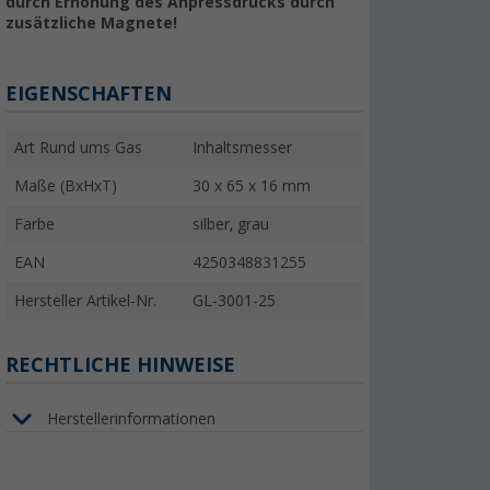
durch Erhöhung des Anpressdrucks durch
zusätzliche Magnete!
EIGENSCHAFTEN
Art Rund ums Gas
Inhaltsmesser
Maße (BxHxT)
30 x 65 x 16 mm
Farbe
silber, grau
EAN
4250348831255
Hersteller Artikel-Nr.
GL-3001-25
RECHTLICHE HINWEISE
Herstellerinformationen