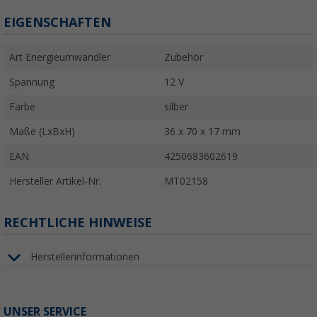
EIGENSCHAFTEN
Art Energieumwandler
Zubehör
Spannung
12 V
Farbe
silber
Maße (LxBxH)
36 x 70 x 17 mm
EAN
4250683602619
Hersteller Artikel-Nr.
MT02158
RECHTLICHE HINWEISE
Herstellerinformationen
UNSER SERVICE