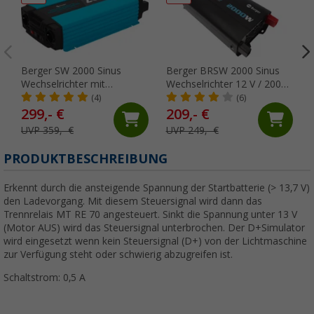
Berger SW 2000 Sinus
Berger BRSW 2000 Sinus
Wechselrichter mit
Wechselrichter 12 V / 2000
Netzvorrangschaltung 12 V
W reine Sinuswelle
(4)
(6)
/ 2000 W reine Sinuswelle
299,- €
209,- €
UVP 359,- €
UVP 249,- €
PRODUKTBESCHREIBUNG
Erkennt durch die ansteigende Spannung der Startbatterie (> 13,7 V)
den Ladevorgang. Mit diesem Steuersignal wird dann das
Trennrelais MT RE 70 angesteuert. Sinkt die Spannung unter 13 V
(Motor AUS) wird das Steuersignal unterbrochen. Der D+Simulator
wird eingesetzt wenn kein Steuersignal (D+) von der Lichtmaschine
zur Verfügung steht oder schwierig abzugreifen ist.
Schaltstrom: 0,5 A