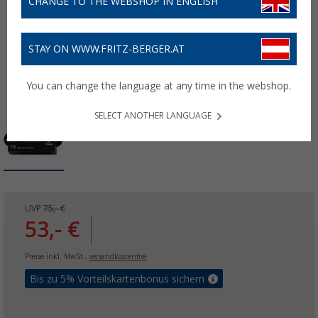
CHANGE TO THE WEBSHOP IN ENGLISH
STAY ON WWW.FRITZ-BERGER.AT
You can change the language at any time in the webshop.
SELECT ANOTHER LANGUAGE
UVP
75,- €
53,- €
Preise inkl. MwSt.,
versandkostenfrei
Bis zu 5% Vorteilskartenbonus sichern