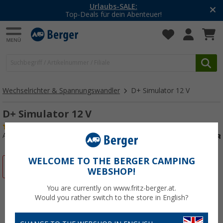
Urlaubs-SALE:
Top-Deals für dein Abenteuer!
Wechselrichter & Spannungswandler
D+ Simulator 12 V
D+ Simulator 12 V
(2)
Art.-Nr.: 235140
WELCOME TO THE BERGER CAMPING
%
WEBSHOP!
You are currently on www.fritz-berger.at.
Would you rather switch to the store in English?