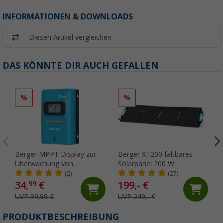
INFORMATIONEN & DOWNLOADS
Diesen Artikel vergleichen
DAS KÖNNTE DIR AUCH GEFALLEN
%
%
Berger MPPT Display zur
Berger XT200 faltbares
Überwachung von
Solarpanel 200 W
Solarenegie MPSC 20
(2)
(27)
34,
€
199,- €
99
UVP 99,99 €
UVP 249,- €
PRODUKTBESCHREIBUNG