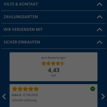
HILFE & KONTAKT
Vorteilskarte
Blog
ZAHLUNGSARTEN
FAQ & Kontakt
Produkttester
Versandinformationen
WIR VERSENDEN MIT
Jobs & Karriere
Click & Collect
SICHER EINKAUFEN
Geschenkgutschein
Rücksendung
Berger Bewusst
Eure Bewertungen
Bestellstatus
Über uns
4,43
Hauptkatalog
Gut
Händler werden
Imke R.
07.08.2026
Tor
schnelle Lieferung
Hei
Lie