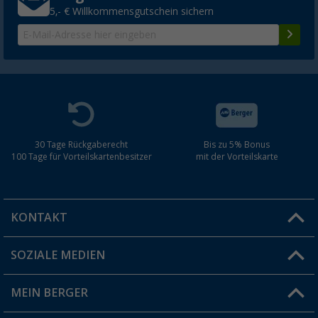
5,- € Willkommensgutschein sichern
30 Tage Rückgaberecht
Bis zu 5% Bonus
100 Tage für Vorteilskartenbesitzer
mit der Vorteilskarte
KONTAKT
SOZIALE MEDIEN
Du hast eine Frage?
MEIN BERGER
Filiale finden