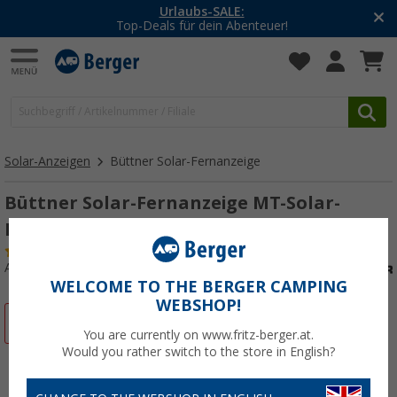
Urlaubs-SALE:
Top-Deals für dein Abenteuer!
Solar-Anzeigen
Büttner Solar-Fernanzeige
Büttner Solar-Fernanzeige MT-Solar-
Fernanzeige I
(13)
Art.-Nr.: 220640
WELCOME TO THE BERGER CAMPING
WEBSHOP!
%
You are currently on www.fritz-berger.at.
Would you rather switch to the store in English?