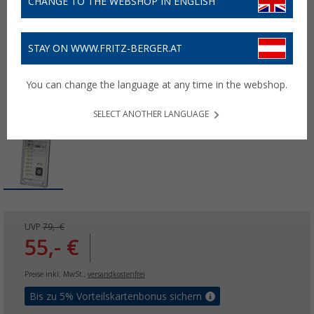
CHANGE TO THE WEBSHOP IN ENGLISH
STAY ON WWW.FRITZ-BERGER.AT
You can change the language at any time in the webshop.
SELECT ANOTHER LANGUAGE
UVP
79,- €
55,- €
Preise inkl. MwSt.,
versandkostenfrei
Bis zu 5% Vorteilskartenbonus sichern