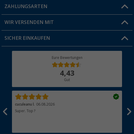
Blog
ZAHLUNGSARTEN
FAQ & Kontakt
Produkttester
Versandinformationen
WIR VERSENDEN MIT
Jobs & Karriere
Click & Collect
SICHER EINKAUFEN
Geschenkgutschein
Rücksendung
Berger Bewusst
Eure Bewertungen
Bestellstatus
Über uns
4,43
Hauptkatalog
Gut
Händler werden
cuculeanu l.
06.08.2026
Bär
Super. Top ?
Seh
Sta