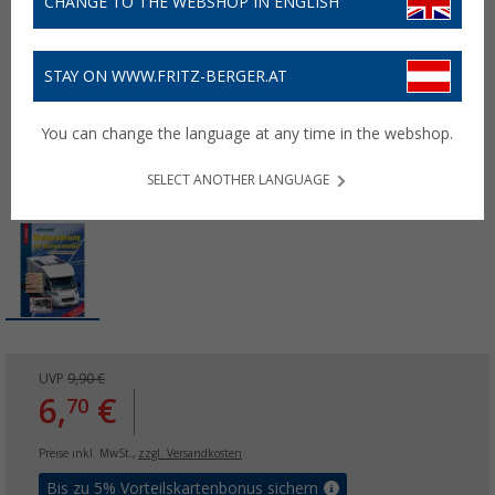
CHANGE TO THE WEBSHOP IN ENGLISH
STAY ON WWW.FRITZ-BERGER.AT
You can change the language at any time in the webshop.
SELECT ANOTHER LANGUAGE
UVP
9,90 €
6,
€
70
Preise inkl. MwSt.,
zzgl. Versandkosten
Bis zu 5% Vorteilskartenbonus sichern