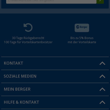
30 Tage Rückgaberecht
Bis zu 5% Bonus
100 Tage für Vorteilskartenbesitzer
mit der Vorteilskarte
KONTAKT
SOZIALE MEDIEN
Du hast eine Frage?
MEIN BERGER
Filiale finden
HILFE & KONTAKT
Vorteilskarte