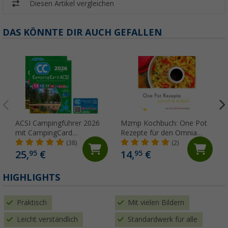
Diesen Artikel vergleichen
DAS KÖNNTE DIR AUCH GEFALLEN
ACSI Campingführer 2026
Mzmp Kochbuch: One Pot
mit CampingCard
Rezepte für den Omnia
Ermäßigungskarte
Backofen
(38)
(2)
(Deutsch)
25,
€
14,
€
95
95
HIGHLIGHTS
Praktisch
Mit vielen Bildern
Leicht verständlich
Standardwerk für alle