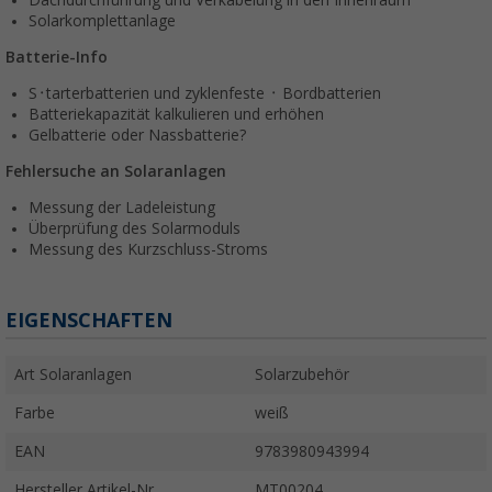
Dachdurchführung und Verkabelung in den Innenraum
Solarkomplettanlage
Batterie-Info
S᛫tarterbatterien und zyklenfeste ᛫ Bordbatterien
Batteriekapazität kalkulieren und erhöhen
Gelbatterie oder Nassbatterie?
Fehlersuche an Solaranlagen
Messung der Ladeleistung
Überprüfung des Solarmoduls
Messung des Kurzschluss-Stroms
EIGENSCHAFTEN
Art Solaranlagen
Solarzubehör
Farbe
weiß
EAN
9783980943994
Hersteller Artikel-Nr.
MT00204