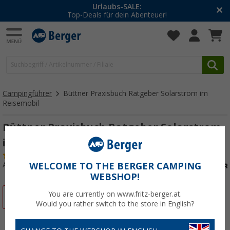
Urlaubs-SALE:
Top-Deals für dein Abenteuer!
Campingführer
Büttner Praxisbuch Ratgeber Solarstrom im
Reisemobil
Büttner Praxisbuch Ratgeber Solarstrom
im Reisemobil
(12)
Art.-Nr.: 233730
WELCOME TO THE BERGER CAMPING
WEBSHOP!
You are currently on www.fritz-berger.at.
%
Would you rather switch to the store in English?