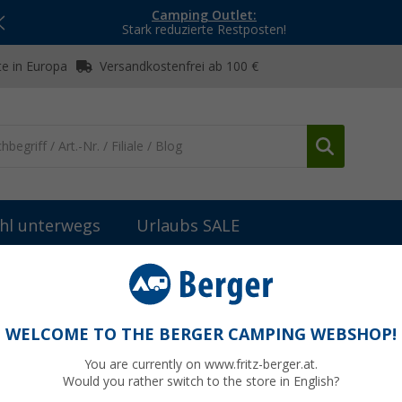
Camping Outlet:
Stark reduzierte Restposten!
e in Europa
Versandkostenfrei ab 100 €
hl unterwegs
Urlaubs SALE
Campingführer
Buch Portugal Reise Know-How
WELCOME TO THE BERGER CAMPING WEBSHOP!
You are currently on www.fritz-berger.at.
Would you rather switch to the store in English?