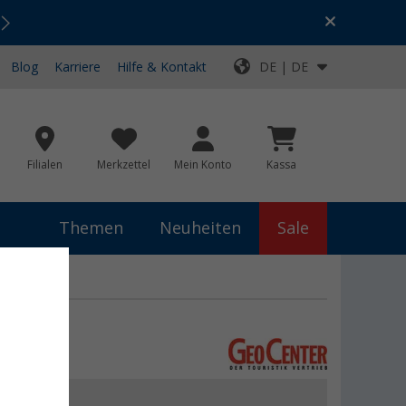
Urlaubs-SALE:
Top-Deals für dein Abenteuer!
Blog
Karriere
Hilfe & Kontakt
DE | DE
Filialen
Merkzettel
Mein Konto
Kassa
Themen
Neuheiten
Sale