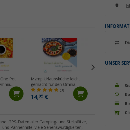
Fi
INFORMAT
Di
UNSER SER
 One Pot
Mzmp Urlaubsküche leicht
Omnia Kochbuch a
Omnia
gemacht für den Omnia
(9)
Si
Backofen Kochbuch 108
(3)
Ko
Seiten
14,
€
19,
€
95
50
Bi
Cl
äne. GPS-Daten aller Camping- und Stellplätze,
l- und Pannenhilfe, viele Sehenswürdigkeiten,