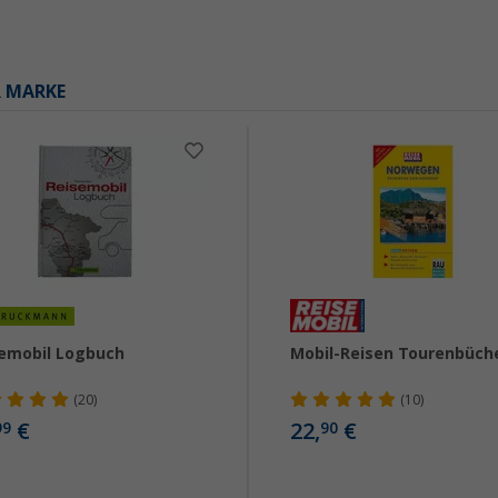
R MARKE
emobil Logbuch
Mobil-Reisen Tourenbüch
(20)
(10)
€
22,
€
99
90