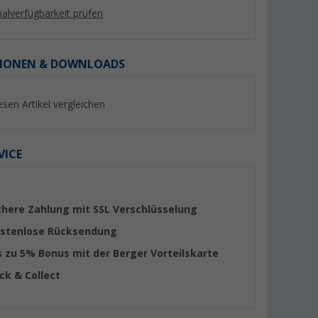
lialverfügbarkeit prüfen
IONEN & DOWNLOADS
esen Artikel vergleichen
VICE
uf Deutsch
Andreas Austilat - Hotel kann
Marie-Christine Holl
jeder. Meine Frau, unser
LIFE - Mein persönl
chere Zahlung mit SSL Verschlüsselung
Wohnwagen und ich
Logbuch
(10)
(2)
stenlose Rücksendung
11,- €
15,
€
99
s zu 5% Bonus mit der Berger Vorteilskarte
ick & Collect