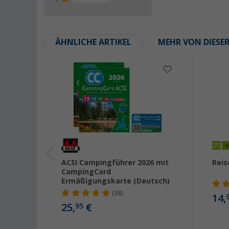
ÄHNLICHE ARTIKEL
MEHR VON DIESE
obil-
ACSI Campingführer 2026 mit
Reis
ische
CampingCard
Ermäßigungskarte (Deutsch)
(38)
14,
25,
€
95