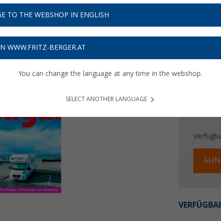
19,
8
E TO THE WEBSHOP IN ENGLISH
Preise inkl
Bis zu 
ON WWW.FRITZ-BERGER.AT
You can change the language at any time in the webshop.
SELECT ANOTHER LANGUAGE
Verfügba
ÄHN
VERFÜGBAR