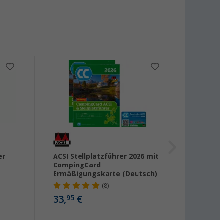
er
ACSI Stellplatzführer 2026 mit
ACSI 
CampingCard
2026 
Ermäßigungskarte (Deutsch)
Ermäß
(8)
33,
€
29,
95
95