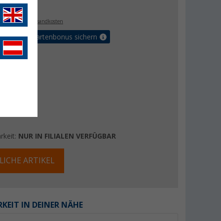
€
0
. MwSt.,
zzgl. Versandkosten
5% Vorteilskartenbonus sichern
rkeit:
NUR IN FILIALEN VERFÜGBAR
LICHE ARTIKEL
KEIT IN DEINER NÄHE