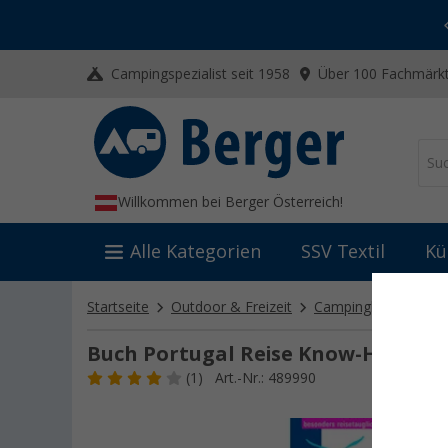
-20% auf Kleidung und Schuhe
Mit dem Aktionscode
20SSV
Campingspezialist seit 1958
Über 100 Fachmärkt
Willkommen bei Berger Österreich!
Alle Kategorien
SSV Textil
Kü
Startseite
Outdoor & Freizeit
Campingliteratur
Buch Portugal Reise Know-How
(1)
Art.-Nr.: 489990