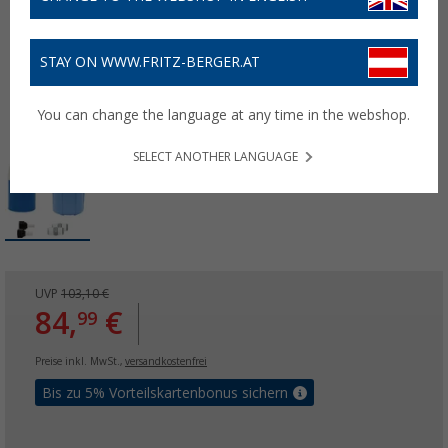
STAY ON WWW.FRITZ-BERGER.AT
You can change the language at any time in the webshop.
SELECT ANOTHER LANGUAGE
UVP
103,10 €
84,
€
99
Preise inkl. MwSt.,
versandkostenfrei
Bis zu 5% Vorteilskartenbonus sichern