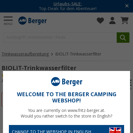
Urlaubs-SALE:
Top-Deals für dein Abenteuer!
Trinkwasseraufbereitung
BIOLIT-Trinkwasserfilter
BIOLIT-Trinkwasserfilter
(2)
Art.-Nr.: 120150
WELCOME TO THE BERGER CAMPING
%
WEBSHOP!
You are currently on www.fritz-berger.at.
Would you rather switch to the store in English?
CHANGE TO THE WEBSHOP IN ENGLISH