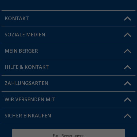
KONTAKT
SOZIALE MEDIEN
Du hast eine Frage?
MEIN BERGER
Filiale finden
HILFE & KONTAKT
Vorteilskarte
Blog
ZAHLUNGSARTEN
FAQ & Kontakt
Produkttester
Versandinformationen
WIR VERSENDEN MIT
Jobs & Karriere
Click & Collect
SICHER EINKAUFEN
Geschenkgutschein
Rücksendung
Berger Bewusst
Eure Bewertungen
Bestellstatus