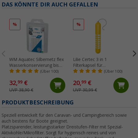
DAS KÖNNTE DIR AUCH GEFALLEN
%
%
WM Aquatec Silbernetz flex
Lilie Certec 3 in 1
Wasserkonservierung bis
Filterkapsel für
100 Liter Tankgröße
Frischwasserschutz 100
(Über 100)
(Über 100)
Liter
32,
€
20,
€
99
99
UVP 38,90 €
UVP 30,99 €
(
PRODUKTBESCHREIBUNG
Speziell entwickelt für den Caravan- und Campingbereich sowie
auch bestens für Boote geeignet.
Platzsparender, leistungsstarker Dreistufen-Filter mit Spezial-
Aktivkohle/Mikrofilter. Sorgt für hygienisch reines und von