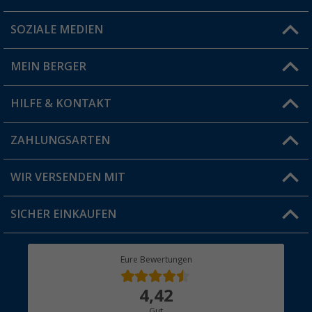
SOZIALE MEDIEN
Du hast eine Frage?
MEIN BERGER
Filiale finden
HILFE & KONTAKT
Vorteilskarte
Blog
ZAHLUNGSARTEN
FAQ & Kontakt
Produkttester
Versandinformationen
WIR VERSENDEN MIT
Jobs & Karriere
Click & Collect
SICHER EINKAUFEN
Geschenkgutschein
Rücksendung
Berger Bewusst
Eure Bewertungen
Bestellstatus
Über uns
4,42
Hauptkatalog
Gut