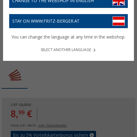
CHANGE TO THE WEBSHOP IN ENGLISH
STAY ON WWW.FRITZ-BERGER.AT
You can change the language at any time in the webshop.
SELECT ANOTHER LANGUAGE
UVP
10,99 €
8,
€
99
Preise inkl. MwSt.,
zzgl. Versandkosten
Bis zu 5% Vorteilskartenbonus sichern