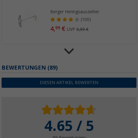
Berger Heringsauszieher
(100)
4,
€
99
UVP
6,99 €
Berger Zeltheringe mit Abspannleine und Zub
BEWERTUNGEN
(89)
(
Über
100)
27,
€
99
DIESEN ARTIKEL BEWERTEN
UVP
29,99 €
4.65 / 5
Berger Reflektierende Spannleine, 4er-Pack
(46)
9,
€
99
89 Bewertungen