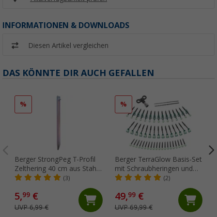
INFORMATIONEN & DOWNLOADS
Diesen Artikel vergleichen
DAS KÖNNTE DIR AUCH GEFALLEN
%
%
Berger StrongPeg T-Profil
Berger TerraGlow Basis-Set
Zelthering 40 cm aus Stahl
mit Schraubheringen und
für harte Böden (1 Stück)
Eindrehhilfe, 134-teilig
(3)
(2)
5,
€
49,
€
99
99
UVP 6,99 €
UVP 69,99 €