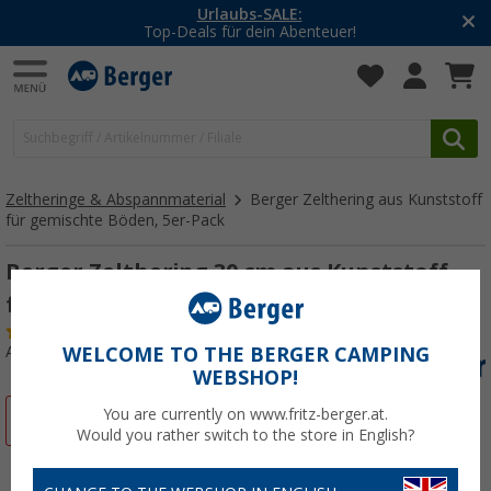
-20% auf Kleidung und Schuhe
Mit dem Aktionscode
20SSV
Zeltheringe & Abspannmaterial
Berger Zelthering aus Kunststoff
für gemischte Böden, 5er-Pack
Berger Zelthering 30 cm aus Kunststoff
für gemischte Böden, 5er-Pack
(89)
Art.-Nr.: 402380
WELCOME TO THE BERGER CAMPING
WEBSHOP!
You are currently on www.fritz-berger.at.
%
Would you rather switch to the store in English?