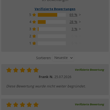
UVP
11,99 €
Verifizierte Bewertungen
5
69 %
4
28 %
Berger V-Profil Zelthering 22 cm aus Alumi
3
3 %
Böden, 10er-Pack
2
0 %
(31)
1
0 %
9,
€
99
UVP
11,99 €
Neueste
Sortieren:
Verifizierte Bewertung
Berger Glow In The Dark Zeltleine, 20 m
Frank N.
25.07.2026
(37)
12,
€
99
Diese Bewertung wurde nicht weiter begründet.
UVP
14,99 €
Verifizierte Bewertung