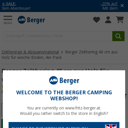
-20% auf Kleidung und Schuhe
Mit dem Aktionscode
20SSV
Zeltheringe & Abspannmaterial
Berger Zelthering 40 cm aus
Holz für weiche Böden, 4er-Pack
Berger Zelthering 40 cm aus Holz für
weiche Böden, 4er-Pack
(15)
Art.-Nr.: 424340
WELCOME TO THE BERGER CAMPING
WEBSHOP!
You are currently on www.fritz-berger.at.
%
Would you rather switch to the store in English?