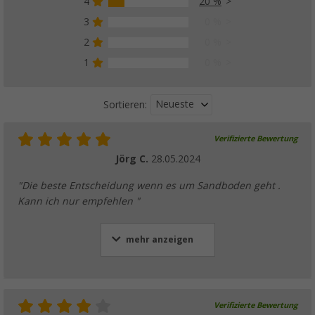
4
20 %
3
0 %
Berger Glow In The Dark Zeltleine, 20 m
(37)
2
0 %
12,
€
99
1
0 %
UVP
14,99 €
Neueste
Sortieren:
Verifizierte Bewertung
Berger Zeltspannleinen, 4er-Pack
Jörg C.
28.05.2024
(44)
6,
€
99
"Die beste Entscheidung wenn es um Sandboden geht .
ab
UVP
8,99 €
Kann ich nur empfehlen "
mehr anzeigen
Verifizierte Bewertung