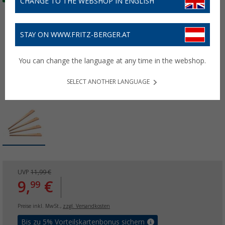
CHANGE TO THE WEBSHOP IN ENGLISH
STAY ON WWW.FRITZ-BERGER.AT
You can change the language at any time in the webshop.
SELECT ANOTHER LANGUAGE
UVP
11,99 €
9,
€
99
Preise inkl. MwSt.,
zzgl. Versandkosten
Bis zu 5% Vorteilskartenbonus sichern