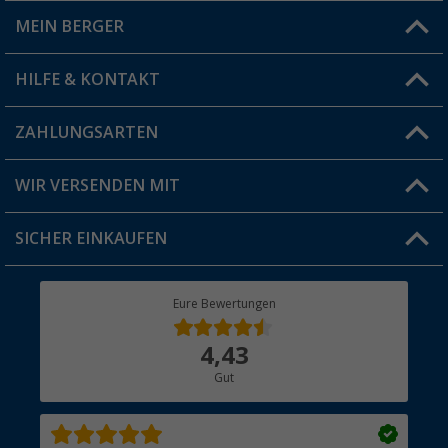
MEIN BERGER
Filiale finden
HILFE & KONTAKT
Vorteilskarte
Blog
ZAHLUNGSARTEN
FAQ & Kontakt
Produkttester
Versandinformationen
WIR VERSENDEN MIT
Jobs & Karriere
Click & Collect
SICHER EINKAUFEN
Geschenkgutschein
Rücksendung
Berger Bewusst
Eure Bewertungen
Bestellstatus
Über uns
4,43
Hauptkatalog
Gut
Händler werden