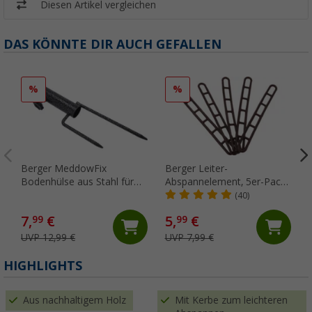
Diesen Artikel vergleichen
DAS KÖNNTE DIR AUCH GEFALLEN
%
%
Berger MeddowFix
Berger Leiter-
Bodenhülse aus Stahl für
Abspannelement, 5er-Pack
gemischte Böden
Braun
(40)
7,
€
5,
€
99
99
UVP 12,99 €
UVP 7,99 €
HIGHLIGHTS
Aus nachhaltigem Holz
Mit Kerbe zum leichteren