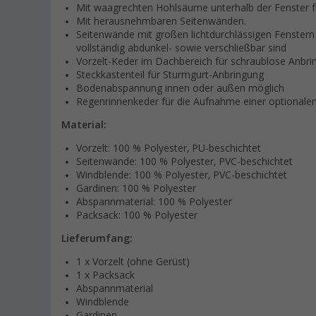
Mit waagrechten Hohlsäume unterhalb der Fenster fü
Mit herausnehmbaren Seitenwänden.
Seitenwände mit großen lichtdurchlässigen Fenstern 
vollständig abdunkel- sowie verschließbar sind
Vorzelt-Keder im Dachbereich für schraublose Anbr
Steckkastenteil für Sturmgurt-Anbringung
Bodenabspannung innen oder außen möglich
Regenrinnenkeder für die Aufnahme einer optionale
Material:
Vorzelt: 100 % Polyester, PU-beschichtet
Seitenwände: 100 % Polyester, PVC-beschichtet
Windblende: 100 % Polyester, PVC-beschichtet
Gardinen: 100 % Polyester
Abspannmaterial: 100 % Polyester
Packsack: 100 % Polyester
Lieferumfang:
1 x Vorzelt (ohne Gerüst)
1 x Packsack
Abspannmaterial
Windblende
Gardinen