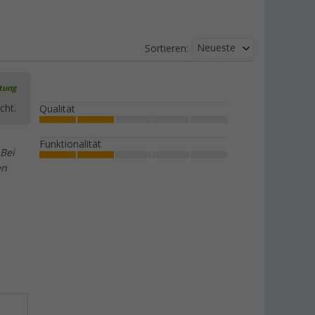
Berger Profi Gummihammer aus
Kunststoff mit Heringsauszieher
Neueste
Sortieren:
10,
€
99
nur
UVP
12,99 €
rtung
cht.
Qualität
Funktionalität
 Bei
Berger Heringsrauszieher
en
4,
€
99
nur
UVP
6,99 €