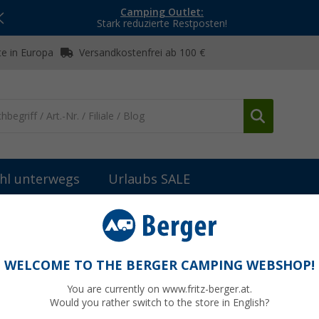
Camping Outlet:
Stark reduzierte Restposten!
e in Europa
Versandkostenfrei ab 100 €
hl unterwegs
Urlaubs SALE
nvorzelte
Berger Palermo II Saison Vorzelt für Wohnwagen
für Wohnwagen (Größe 9), Umlaufmaß 791 -
WELCOME TO THE BERGER CAMPING WEBSHOP!
You are currently on www.fritz-berger.at.
Would you rather switch to the store in English?