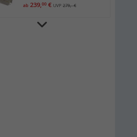
239,
€
00
ab
UVP
279,- €
Berger ProFrame Basisgerüst für
Vorzelte, Stahl
179,
€
00
ab
UVP
219,- €
Berger StormFix Sturmband-Set, 2er-
Pack
18,
€
99
nur
UVP
21,99 €