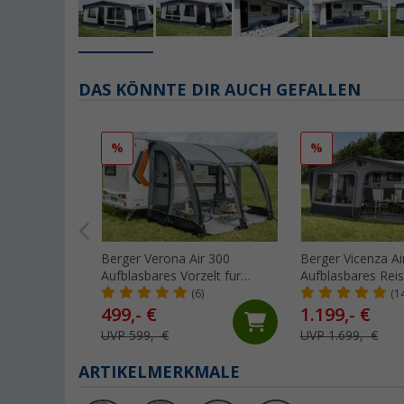
DAS KÖNNTE DIR AUCH GEFALLEN
%
%
Berger Verona Air 300
Berger Vicenza Ai
Aufblasbares Vorzelt für
Aufblasbares Reis
Wohnwagen, Anbauhöhe 235
Wohnwagen (Größ
(6)
(1
- 255 cm
Umlaufmaß 1001 
499,- €
1.199,- €
UVP 599,- €
UVP 1.699,- €
ARTIKELMERKMALE