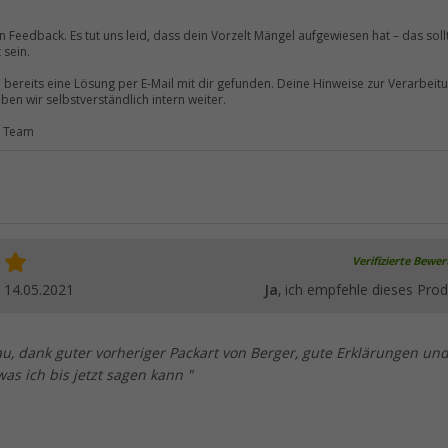
n Feedback. Es tut uns leid, dass dein Vorzelt Mängel aufgewiesen hat – das soll
 sein.
 bereits eine Lösung per E-Mail mit dir gefunden. Deine Hinweise zur Verarbeit
en wir selbstverständlich intern weiter.
r Team
Verifizierte Bewe
.
14.05.2021
Ja
, ich empfehle dieses Prod
u, dank guter vorheriger Packart von Berger, gute Erklärungen un
was ich bis jetzt sagen kann "