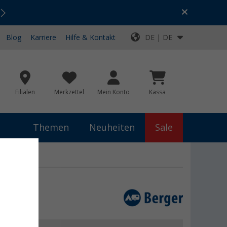
Urlaubs-SALE:
Top-Deals für dein Abenteuer!
Blog
Karriere
Hilfe & Kontakt
DE | DE
Filialen
Merkzettel
Mein Konto
Kassa
Themen
Neuheiten
Sale