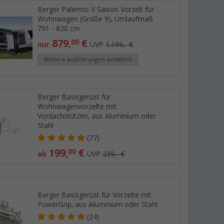
Berger Palermo II Saison Vorzelt für
Wohnwagen (Größe 9), Umlaufmaß
791 - 820 cm
879,
€
00
nur
UVP
1.199,- €
Weitere Ausführungen erhältlich
Berger Basisgerüst für
Wohnwagenvorzelte mit
Vordachstützen, aus Aluminium oder
Stahl
(77)
199,
€
00
ab
UVP
239,- €
Berger Basisgerüst für Vorzelte mit
PowerGrip, aus Aluminium oder Stahl
(24)