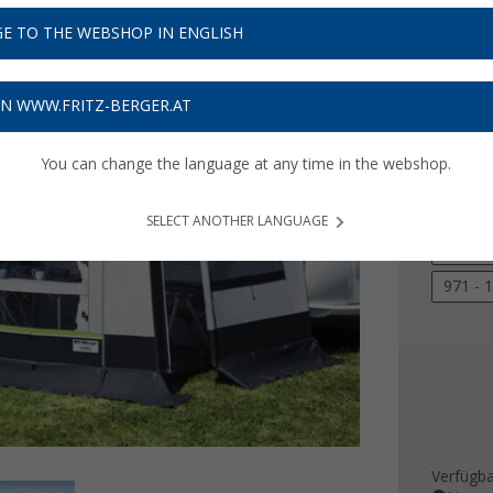
UVP
1.199
879,
E TO THE WEBSHOP IN ENGLISH
Preise inkl
ON WWW.FRITZ-BERGER.AT
26,37
€ 
You can change the language at any time in the webshop.
Umlauf
791 - 
SELECT ANOTHER LANGUAGE
881 - 
971 - 
Verfügba