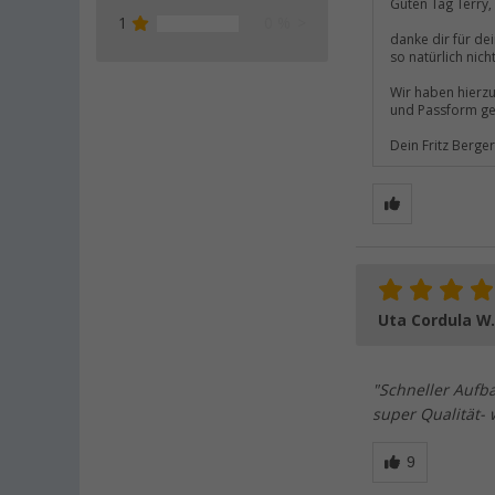
Guten Tag Terry,
1
0 %
danke dir für dei
so natürlich nicht
Wir haben hierzu
und Passform geb
Dein Fritz Berge
Uta Cordula W
"Schneller Aufba
super Qualität- 