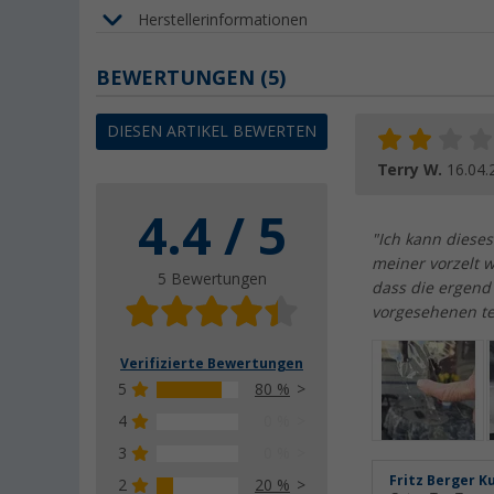
Herstellerinformationen
BEWERTUNGEN
(5)
DIESEN ARTIKEL BEWERTEN
Terry W.
16.04.
4.4 / 5
"Ich kann dieses
meiner vorzelt 
5 Bewertungen
dass die ergend
vorgesehenen tei
Verifizierte Bewertungen
5
80 %
4
0 %
3
0 %
Fritz Berger K
2
20 %