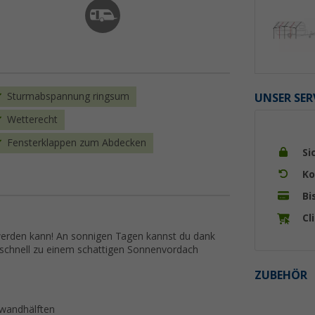
Sturmabspannung ringsum
UNSER SER
Wetterecht
Fensterklappen zum Abdecken
Si
Ko
Bi
Cl
 werden kann! An sonnigen Tagen kannst du dank
 schnell zu einem schattigen Sonnenvordach
ZUBEHÖR
rwandhälften