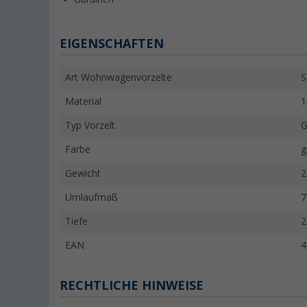
EIGENSCHAFTEN
Art Wohnwagenvorzelte
S
Material
1
Typ Vorzelt
G
Farbe
g
Gewicht
2
Umlaufmaß
7
Tiefe
2
EAN
4
RECHTLICHE HINWEISE