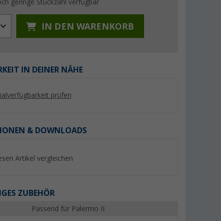
ch geringe Stückzahl verfügbar
IN DEN WARENKORB
KEIT IN DEINER NÄHE
%
%
lialverfügbarkeit prüfen
IONEN & DOWNLOADS
üchen- und
Berger Touring Easy
Westfield Pluto 2.0
Freistehendes Busvorzelt,
Wohnwagen aufbla
esen Artikel vergleichen
Anbauhöhe 180 - 220 cm
Vorzelt Größe 7
(11)
(27)
189,- €
1.579,- €
UVP 219,- €
UVP 2.199,- €
GES ZUBEHÖR
Passend für Palermo II