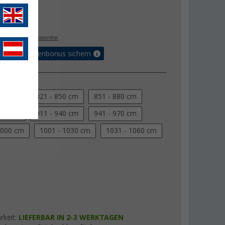
,- €
- €
. MwSt.,
versandkostenfrei
Vorteilskartenbonus sichern
maß
820 cm
821 - 850 cm
851 - 880 cm
910 cm
911 - 940 cm
941 - 970 cm
1000 cm
1001 - 1030 cm
1031 - 1060 cm
rkeit:
LIEFERBAR IN 2-3 WERKTAGEN