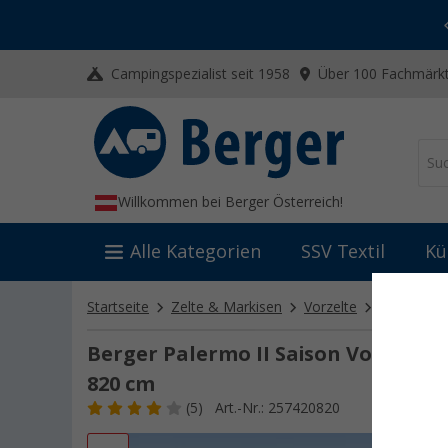
-20% auf Kleidung und Schuhe
Mit dem Aktionscode
20SSV
Campingspezialist seit 1958
Über 100 Fachmärkt
Willkommen bei Berger Österreich!
Alle Kategorien
SSV Textil
Kü
Startseite
Zelte & Markisen
Vorzelte
Wohnwage
Berger Palermo II Saison Vorzelt 
820 cm
(5)
Art.-Nr.: 257420820