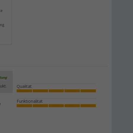
te
ung
rtung
ukt.
Qualität
Funktionalität
d