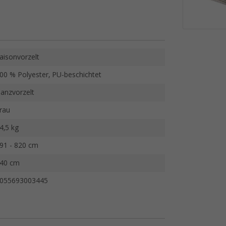
aisonvorzelt
00 % Polyester, PU-beschichtet
anzvorzelt
rau
4,5 kg
91 - 820 cm
40 cm
055693003445