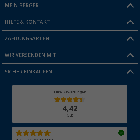
MEIN BERGER
Filiale finden
HILFE & KONTAKT
Vorteilskarte
Blog
ZAHLUNGSARTEN
FAQ & Kontakt
Produkttester
Versandinformationen
WIR VERSENDEN MIT
Jobs & Karriere
Click & Collect
SICHER EINKAUFEN
Geschenkgutschein
Rücksendung
Berger Bewusst
Eure Bewertungen
Bestellstatus
Über uns
4,42
Hauptkatalog
Gut
Händler werden