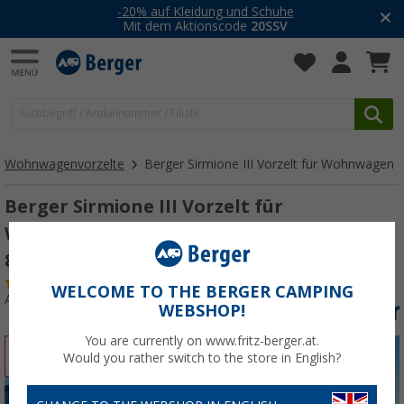
-20% auf Kleidung und Schuhe
Mit dem Aktionscode
20SSV
Wohnwagenvorzelte
Berger Sirmione III Vorzelt für Wohnwagen
Berger Sirmione III Vorzelt für
Wohnwagen (Größe 9), Umlaufmaß 791 -
820 cm
(54)
WELCOME TO THE BERGER CAMPING
Art.-Nr.: 257400820
WEBSHOP!
You are currently on www.fritz-berger.at.
%
Would you rather switch to the store in English?