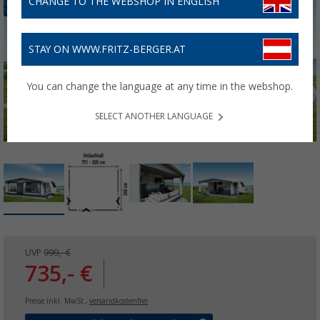
CHANGE TO THE WEBSHOP IN ENGLISH
STAY ON WWW.FRITZ-BERGER.AT
You can change the language at any time in the webshop.
SELECT ANOTHER LANGUAGE
UVP
999,- €
735,- €
Preise inkl. MwSt.,
versandkostenfrei