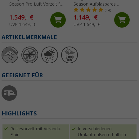
Season Pro Luft Vorzelt für
Season Aufblasbares
Wohnwagen (Größe 15),
Reisevorzelt für
(14)
Umlaufmaß 971 - 1000 cm
Wohnwagen (Größe 15),
1.549,- €
1.149,- €
Umlaufmaß 971 - 1000 cm
UVP 1.649,- €
UVP 1.649,- €
ARTIKELMERKMALE
GEEIGNET FÜR
HIGHLIGHTS
Reisevorzelt mit Veranda-
In verschiedenen
Flair
Umlaufmaßen erhältlich