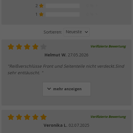
(
Über
100)
2
0 %
49,
€
99
1
0 %
ab
UVP
59,99 €
Neueste
Sortieren:
Verifizierte Bewertung
Berger Camplife Kokos Fußmatte 50 x 25 
Helmut W.
27.05.2026
7,
€
99
nur
UVP
9,99 €
"Reißverschlüsse Front und Seitenteile nicht verdeckt.Sind
Weitere Ausführungen erhältlich
sehr enttäuscht. "
mehr anzeigen
Verifizierte Bewertung
Veronika L.
02.07.2025