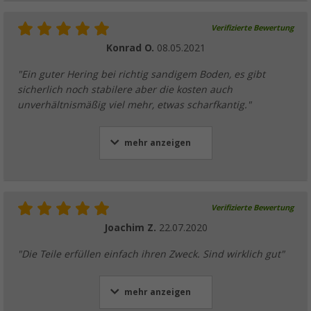
(46)
Verifizierte Bewertung
9,
€
99
UVP
11,99 €
Konrad O.
08.05.2021
"Ein guter Hering bei richtig sandigem Boden, es gibt
sicherlich noch stabilere aber die kosten auch
unverhältnismäßig viel mehr, etwas scharfkantig."
Berger Strandmuschel Basic
(24)
mehr anzeigen
19,
€
99
ab
UVP
29,99 €
Verifizierte Bewertung
Joachim Z.
22.07.2020
Berger Strandmuschel Fold
"Die Teile erfüllen einfach ihren Zweck. Sind wirklich gut"
(88)
39,
€
99
ab
UVP
44,99 €
mehr anzeigen