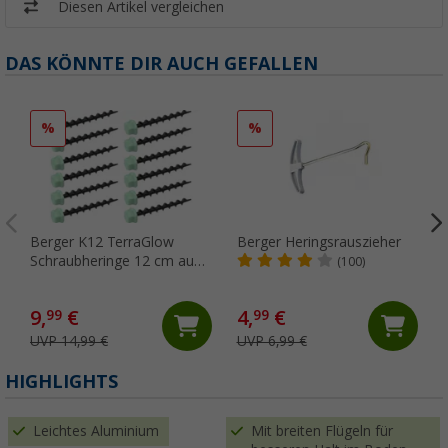
Diesen Artikel vergleichen
DAS KÖNNTE DIR AUCH GEFALLEN
%
%
Berger K12 TerraGlow
Berger Heringsrauszieher
Schraubheringe 12 cm aus
(100)
Kunststoff für gemischte
Böden, 12er-Pack
9,
€
4,
€
99
99
UVP 14,99 €
UVP 6,99 €
HIGHLIGHTS
Leichtes Aluminium
Mit breiten Flügeln für