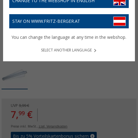
CHANGE TO THE WEBSHOP IN ENGLISH
STAY ON WWW.FRITZ-BERGER.AT
You can change the language at any time in the webshop.
SELECT ANOTHER LANGUAGE
UVP
9,99 €
7,
€
99
Preise inkl. MwSt.,
zzgl. Versandkosten
Bis zu 5% Vorteilskartenbonus sichern