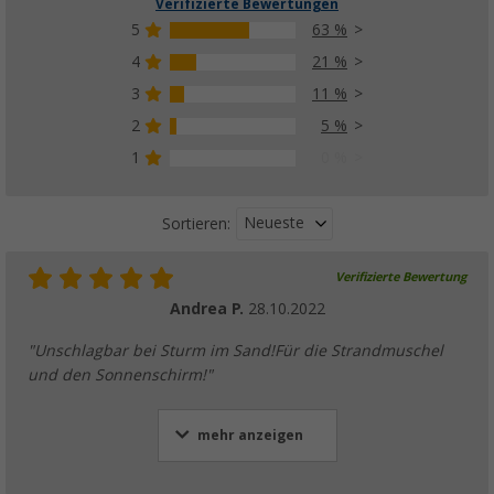
Verifizierte Bewertungen
5
63 %
4
21 %
3
11 %
Berger Heringsauszieher
(100)
2
5 %
4,
€
99
1
0 %
UVP
6,99 €
Neueste
Sortieren:
Verifizierte Bewertung
Berger Zeltheringe mit Abspannleine und Zub
Andrea P.
28.10.2022
(
Über
100)
27,
€
99
"Unschlagbar bei Sturm im Sand!Für die Strandmuschel
UVP
29,99 €
und den Sonnenschirm!"
mehr anzeigen
Berger Reflektierende Spannleine, 4er-Pack