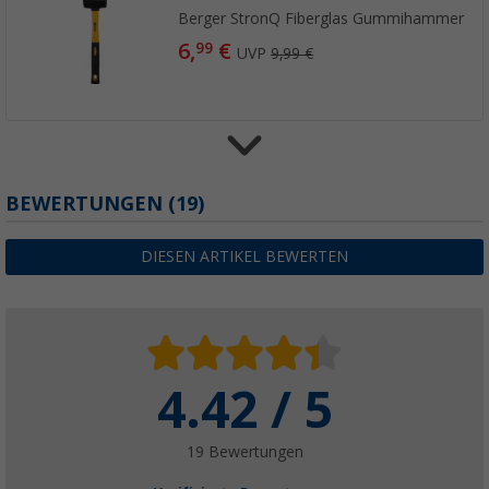
Berger StronQ Fiberglas Gummihammer
6,
€
99
UVP
9,99 €
BEWERTUNGEN
(19)
Berger StronQ Wood Zelthammer mit Herin
9,
€
99
UVP
11,99 €
DIESEN ARTIKEL BEWERTEN
4.42 / 5
Berger Force Zelthammer mit Heringsauszi
8,
€
99
UVP
12,99 €
19 Bewertungen