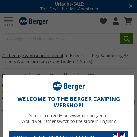
Urlaubs-SALE:
Top-Deals für dein Abenteuer!
Zeltheringe & Abspannmaterial
Berger LitePeg Sandhering 33
cm aus Aluminium für weiche Böden (1 Stück)
Berger LitePeg Sandhering 33 cm aus
Aluminium für weiche Böden (1 Stück)
(19)
Art.-Nr.: 401120
WELCOME TO THE BERGER CAMPING
WEBSHOP!
You are currently on www.fritz-berger.at.
%
Would you rather switch to the store in English?