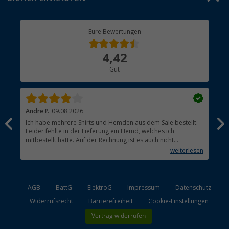
Geschenkgutschein
Rücksendung
Berger Bewusst
Eure Bewertungen
Bestellstatus
Über uns
4,42
Hauptkatalog
Gut
Händler werden
Andre P.
09.08.2026
Tho
Ich habe mehrere Shirts und Hemden aus dem Sale bestellt.
Per
Leider fehlte in der Lieferung ein Hemd, welches ich
mitbestellt hatte. Auf der Rechnung ist es auch nicht
aufgetaucht, aber es gab keinen einzigen Hinweis, dass die
weiterlesen
Lieferung nicht komplett ist.
AGB
BattG
ElektroG
Impressum
Datenschutz
Widerrufsrecht
Barrierefreiheit
Cookie-Einstellungen
Vertrag widerrufen