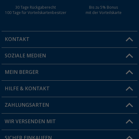
30 Tage Rückgaberecht
Bis zu 5% Bonus
100 Tage für Vorteilskartenbesitzer
mit der Vorteilskarte
KONTAKT
SOZIALE MEDIEN
Du hast eine Frage?
MEIN BERGER
Filiale finden
HILFE & KONTAKT
Vorteilskarte
Blog
ZAHLUNGSARTEN
FAQ & Kontakt
Produkttester
Versandinformationen
WIR VERSENDEN MIT
Jobs & Karriere
Click & Collect
SICHER EINKAUFEN