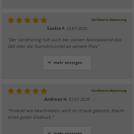
Verifizierte Bewertung
Berger Glow In The Dark Zeltleine, 20 m
Saskia F.
22.07.2020
(37)
12,
€
99
"Der Sandhering hält auch bei starken Nordseewind das
UVP
14,99 €
Zelt oder die Starndmuschel an seinem Platz"
mehr anzeigen
Berger Zeltspannleinen, 4er-Pack
(44)
6,
€
Verifizierte Bewertung
99
ab
UVP
8,99 €
Andreas H.
07.07.2020
"Produkt wie beschrieben, wird im Urlaub getestet. Macht
einen guten Eindruck."
mehr anzeigen