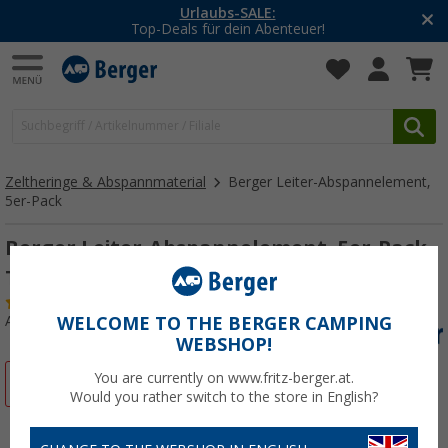
Urlaubs-SALE:
Top-Deals für dein Abenteuer!
Zeltheringe & Abspannmaterial
Berger Leiter-Abspannelement,
5er-Pack
Berger Leiter-Abspannelement, 5er-Pack
Transparent
(40)
Art.-Nr.: 403790
WELCOME TO THE BERGER CAMPING
WEBSHOP!
You are currently on www.fritz-berger.at.
%
Would you rather switch to the store in English?