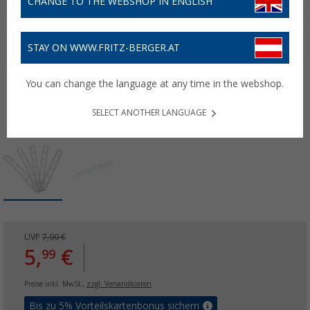
CHANGE TO THE WEBSHOP IN ENGLISH
STAY ON WWW.FRITZ-BERGER.AT
You can change the language at any time in the webshop.
SELECT ANOTHER LANGUAGE
UVP
7,99 €
5,
€
99
Preise inkl. MwSt.,
zzgl. Versandkosten
Bis zu 5% Vorteilskartenbonus sichern