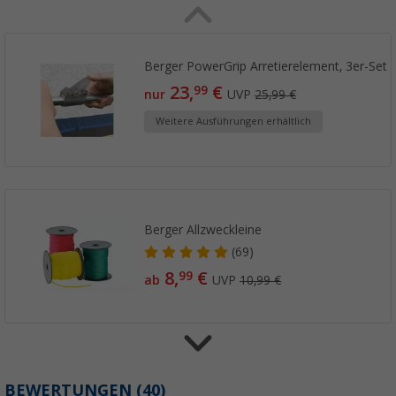
Berger PowerGrip Arretierelement, 3er-Set
23,
€
99
nur
UVP
25,99 €
Weitere Ausführungen erhältlich
Berger Allzweckleine
(69)
8,
€
99
ab
UVP
10,99 €
Berger Asmera 6 Familienzelt für 6 Persone
BEWERTUNGEN
(40)