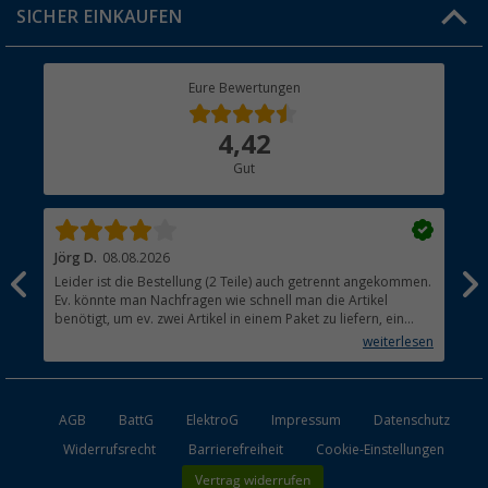
SICHER EINKAUFEN
Geschenkgutschein
Rücksendung
Berger Bewusst
Eure Bewertungen
Bestellstatus
Über uns
4,42
Hauptkatalog
Gut
Händler werden
Jörg D.
08.08.2026
Uta
Leider ist die Bestellung (2 Teile) auch getrennt angekommen.
Ich
Ev. könnte man Nachfragen wie schnell man die Artikel
noc
benötigt, um ev. zwei Artikel in einem Paket zu liefern, ein
den
kleiner Beitrag um die Umwelt zu schonen.
weiterlesen
AGB
BattG
ElektroG
Impressum
Datenschutz
Widerrufsrecht
Barrierefreiheit
Cookie-Einstellungen
Vertrag widerrufen