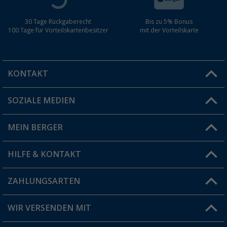
30 Tage Rückgaberecht
Bis zu 5% Bonus
100 Tage für Vorteilskartenbesitzer
mit der Vorteilskarte
KONTAKT
SOZIALE MEDIEN
Du hast eine Frage?
MEIN BERGER
Filiale finden
HILFE & KONTAKT
Vorteilskarte
Blog
ZAHLUNGSARTEN
FAQ & Kontakt
Produkttester
Versandinformationen
WIR VERSENDEN MIT
Jobs & Karriere
Click & Collect