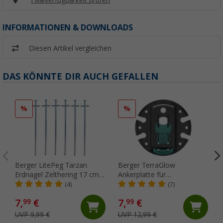
INFORMATIONEN & DOWNLOADS
Diesen Artikel vergleichen
DAS KÖNNTE DIR AUCH GEFALLEN
%
%
Berger LitePeg Tarzan
Berger TerraGlow
Erdnagel Zelthering 17 cm
Ankerplatte für
aus Stahl für weiche Böden,
Markisenfüße (1 Stück)
(4)
(7)
6er-Pack
7,
€
7,
€
99
99
UVP 9,99 €
UVP 12,99 €