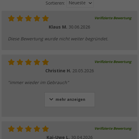
Neueste
Sortieren:
Verifizierte Bewertung
Berger verstellbares Gummispannkabel mit
Klaus M.
30.06.2026
(13)
5,
€
99
Diese Bewertung wurde nicht weiter begründet.
UVP
7,99 €
Verifizierte Bewertung
Christine H.
20.05.2026
Berger Sicherheitsgurt Plus
"immer wieder im Gebrauch"
(82)
44,
€
99
UVP
54,99 €
mehr anzeigen
Verifizierte Bewertung
Kai-Uwe L.
30.04.2026