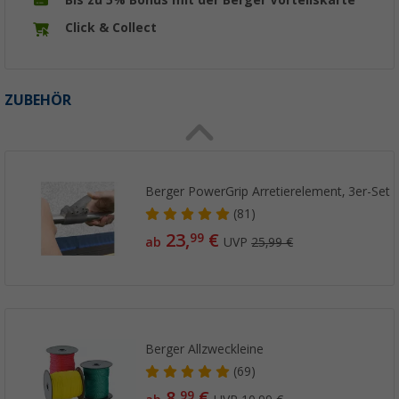
Bis zu 5% Bonus mit der Berger Vorteilskarte
Click & Collect
ZUBEHÖR
Berger PowerGrip Arretierelement, 3er-Set
(81)
23,
€
99
ab
UVP
25,99 €
Berger Allzweckleine
(69)
8,
€
99