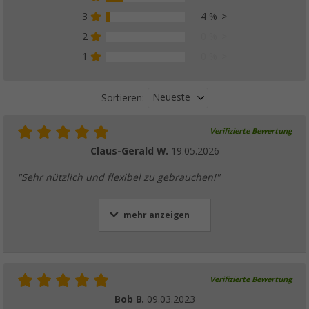
3
4 %
Berger Zeltdachbefestiger, 6er-Pack
(67)
2
0 %
9,
€
99
1
0 %
ab
UVP
11,99 €
Neueste
Sortieren:
Verifizierte Bewertung
Claus-Gerald W.
19.05.2026
"Sehr nützlich und flexibel zu gebrauchen!"
mehr anzeigen
Verifizierte Bewertung
Bob B.
09.03.2023