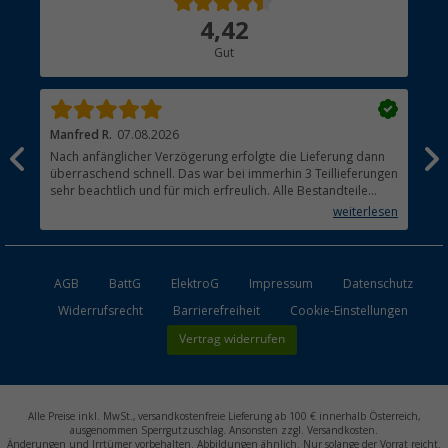
Über uns
4,42
Hauptkatalog
Gut
Händler werden
Manfred R.
07.08.2026
Han
Nach anfänglicher Verzögerung erfolgte die Lieferung dann
Sen
überraschend schnell. Das war bei immerhin 3 Teillieferungen
Lie
sehr beachtlich und für mich erfreulich. Alle Bestandteile
waren gut verpackt und in Ordnung. Das Gerät (Gasgrill)
weiterlesen
funktioniert bestens
AGB
BattG
ElektroG
Impressum
Datenschutz
Widerrufsrecht
Barrierefreiheit
Cookie-Einstellungen
Vertrag widerrufen
Alle Preise inkl. MwSt., versandkostenfreie Lieferung ab 100 € innerhalb Österreich,
ausgenommen Sperrgutzuschlag. Ansonsten zzgl. Versandkosten.
Änderungen und Irrtümer vorbehalten. Abbildungen ähnlich. Nur solange der Vorrat reicht.