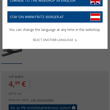
CHANGE TO THE WEBSHOP IN ENGLISH
STAY ON WWW.FRITZ-BERGER.AT
You can change the language at any time in the webshop.
SELECT ANOTHER LANGUAGE
UVP
6,99 €
4,
€
99
4,
€ / m
99
Preise inkl. MwSt.,
zzgl. Versandkosten
Bis zu 5% Vorteilskartenbonus sichern