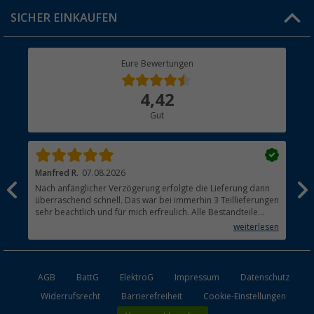
Click & Collect
SICHER EINKAUFEN
Geschenkgutschein
Rücksendung
Berger Bewusst
Eure Bewertungen
Bestellstatus
Über uns
4,42
Hauptkatalog
Gut
Händler werden
Manfred R.
07.08.2026
Han
Nach anfänglicher Verzögerung erfolgte die Lieferung dann
Sen
überraschend schnell. Das war bei immerhin 3 Teillieferungen
Lie
sehr beachtlich und für mich erfreulich. Alle Bestandteile
waren gut verpackt und in Ordnung. Das Gerät (Gasgrill)
weiterlesen
funktioniert bestens
AGB
BattG
ElektroG
Impressum
Datenschutz
Widerrufsrecht
Barrierefreiheit
Cookie-Einstellungen