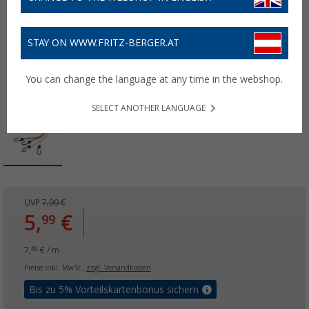
STAY ON WWW.FRITZ-BERGER.AT
You can change the language at any time in the webshop.
SELECT ANOTHER LANGUAGE
UVP
7,99 €
5,
€
99
7,
€ / m
49
Preise inkl. MwSt.,
zzgl. Versandkosten
Bis zu 5% Vorteilskartenbonus sichern