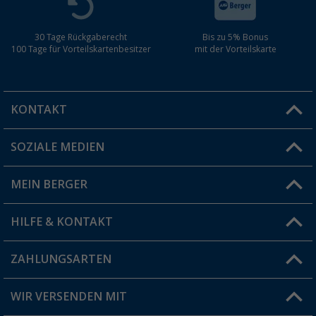
30 Tage Rückgaberecht
Bis zu 5% Bonus
100 Tage für Vorteilskartenbesitzer
mit der Vorteilskarte
KONTAKT
SOZIALE MEDIEN
Du hast eine Frage?
MEIN BERGER
Filiale finden
HILFE & KONTAKT
Vorteilskarte
Blog
ZAHLUNGSARTEN
FAQ & Kontakt
Produkttester
Versandinformationen
WIR VERSENDEN MIT
Jobs & Karriere