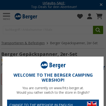
Urlaubs-SALE:
Top-Deals für dein Abenteuer!
Transportieren & Befestigen
Berger Gepäckspanner, 2er-Set
Berger Gepäckspanner, 2er-Set
(18)
Art.-Nr.: 461270
WELCOME TO THE BERGER CAMPING
%
WEBSHOP!
You are currently on www.fritz-berger.at.
Would you rather switch to the store in English?
CHANGE TO THE WEBSHOP IN ENGLISH