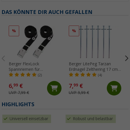
DAS KÖNNTE DIR AUCH GEFALLEN
%
%
Berger FlexLock
Berger LitePeg Tarzan
Spannriemen für
Erdnagel Zelthering 17 cm
Ladungssicherung 2 m, 2er-
aus Stahl für weiche Böden,
(2)
(4)
Pack
6er-Pack
6,
€
7,
€
99
99
UVP 7,99 €
UVP 9,99 €
HIGHLIGHTS
Universell einsetzbar
Robust und belastbar