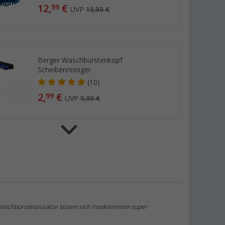
12,
€
99
UVP
19,99 €
Berger Waschbürstenkopf
Scheibenreiniger
(10)
2,
€
99
UVP
9,99 €
Berger Waschbürstenkopf mit
Seifenspender
(2)
6,
€
99
UVP
19,99 €
aschbürstenausätze lassen sich Insektenreste super