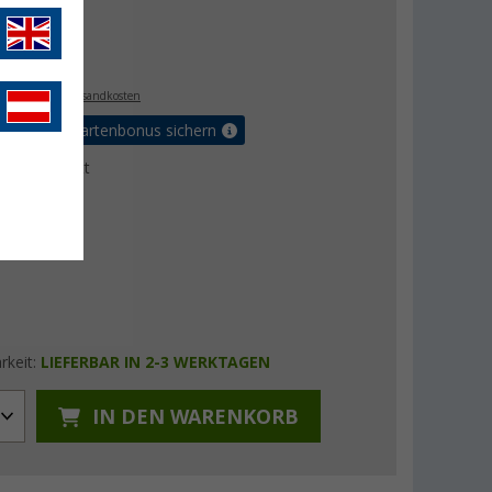
€
. MwSt.,
zzgl. Versandkosten
5% Vorteilskartenbonus sichern
ktdatenblatt
rkeit:
LIEFERBAR IN 2-3 WERKTAGEN
IN DEN WARENKORB