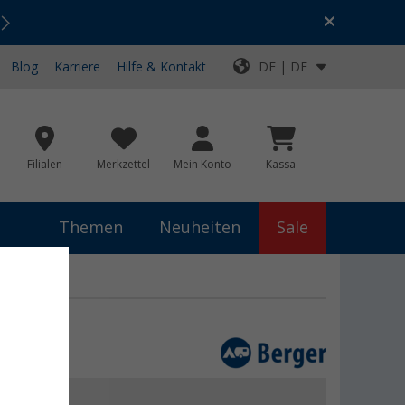
Urlaubs-SALE:
Top-Deals für dein Abenteuer!
Blog
Karriere
Hilfe & Kontakt
DE | DE
Filialen
Merkzettel
Mein Konto
Kassa
Themen
Neuheiten
Sale
 €