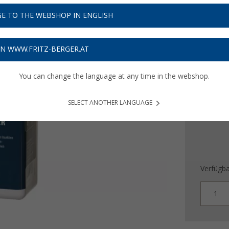
8,
99
E TO THE WEBSHOP IN ENGLISH
17,
€ / l
98
Preise inkl
ON WWW.FRITZ-BERGER.AT
Bis zu 
You can change the language at any time in the webshop.
Produ
SELECT ANOTHER LANGUAGE
Verfügba
1