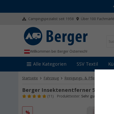
-20% auf Kleidung und Schuhe
Mit dem Aktionscode
20SSV
Campingspezialist seit 1958
Über 100 Fachmärkt
Willkommen bei Berger Österreich!
Alle Kategorien
SSV Textil
Kü
Startseite
Fahrzeug
Reinigungs- & Pflegemittel
Berger Insektenentferner 500 ml
(11)
Produkttester:
Sehr gut
Art.-Nr.:
%