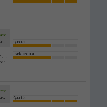
rtung
ukt.
Qualität
Funktionalität
ichts
en"
rtung
ukt.
Qualität