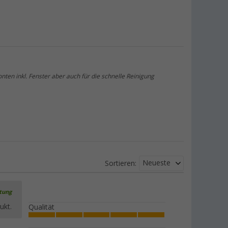
Berger Teleskop-Waschbürstenstiel
(16)
6,
€
99
ab
UVP
14,99 €
nten inkl. Fenster aber auch für die schnelle Reinigung
Berger Waschbürstenkopf Mikrofaser
(14)
3,
€
99
UVP
12,99 €
Neueste
Sortieren:
rtung
ukt.
Qualität