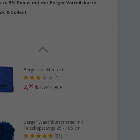
s zu 5% Bonus mit der Berger Vorteilskarte
ick & Collect
Berger Insektentuch
(1)
2,
€
99
UVP
4,99 €
Berger Waschbürstenstiel mit
Teleskopstange 95 - 165 cm
(33)