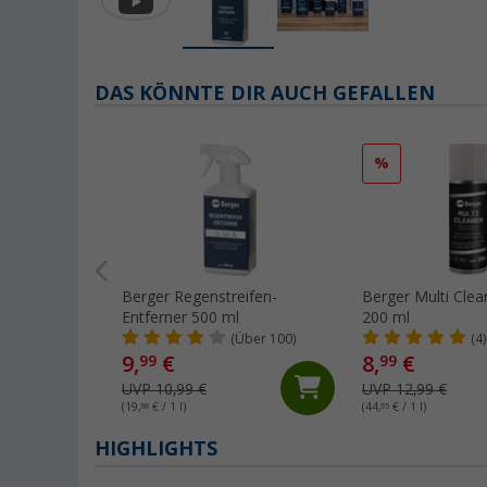
DAS KÖNNTE DIR AUCH GEFALLEN
%
Berger Regenstreifen-
Berger Multi Clea
Entferner 500 ml
200 ml
(Über 100)
(4)
9,
€
8,
€
99
99
UVP 10,99 €
UVP 12,99 €
(19,
98
€ / 1 l)
(44,
95
€ / 1 l)
HIGHLIGHTS