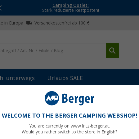
Camping Outlet:
Stark reduzierte Restposten!
e in Europa
Versandkostenfrei ab 100 €
hl unterwegs
Urlaubs SALE
Außenbereich & Lack
Berger Insektenentferner 500 ml
WELCOME TO THE BERGER CAMPING WEBSHOP!
 445540
You are currently on www.fritz-berger.at.
Would you rather switch to the store in English?
UVP
13,99