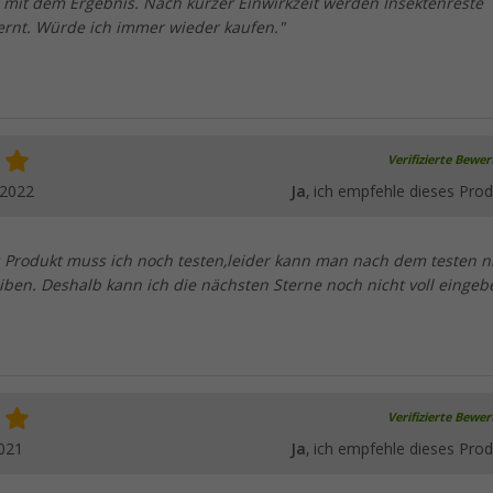
n mit dem Ergebnis. Nach kurzer Einwirkzeit werden Insektenreste
ernt. Würde ich immer wieder kaufen."
Verifizierte Bewe
.2022
Ja
, ich empfehle dieses Prod
 Produkt muss ich noch testen,leider kann man nach dem testen n
ben. Deshalb kann ich die nächsten Sterne noch nicht voll eingeb
Verifizierte Bewe
021
Ja
, ich empfehle dieses Prod