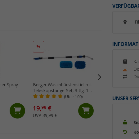
VERFÜGBAR
Fi
INFORMAT
%
%
Ka
Do
Di
ner Spray
Berger Waschbürstenstiel mit
Thetford Seal Lubr
Teleskopstange-Set, 3-tlg. 130
Pflegespray für D
- 180 cm
200 ml
(Über 100)
(Üb
UNSER SER
4,
€
99
19,
€
99
UVP 6,95 €
UVP 39,99 €
(24,
95
€ / 1 l)
Si
Ko