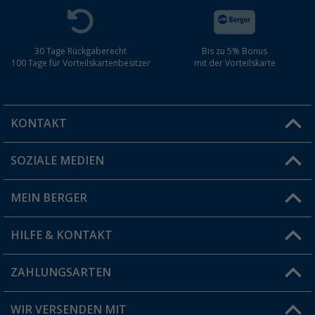
30 Tage Rückgaberecht
Bis zu 5% Bonus
100 Tage für Vorteilskartenbesitzer
mit der Vorteilskarte
KONTAKT
SOZIALE MEDIEN
Du hast eine Frage?
MEIN BERGER
Filiale finden
HILFE & KONTAKT
Vorteilskarte
Blog
ZAHLUNGSARTEN
FAQ & Kontakt
Produkttester
Versandinformationen
WIR VERSENDEN MIT