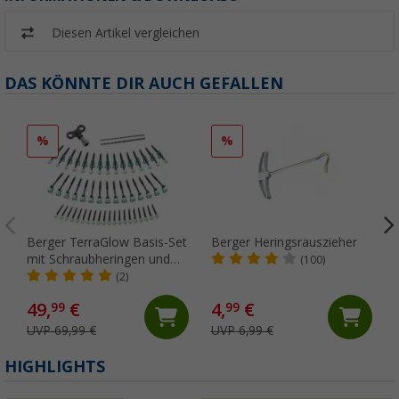
Diesen Artikel vergleichen
DAS KÖNNTE DIR AUCH GEFALLEN
%
%
Berger TerraGlow Basis-Set
Berger Heringsrauszieher
mit Schraubheringen und
(100)
Eindrehhilfe, 134-teilig
(2)
49,
€
4,
€
99
99
UVP 69,99 €
UVP 6,99 €
HIGHLIGHTS