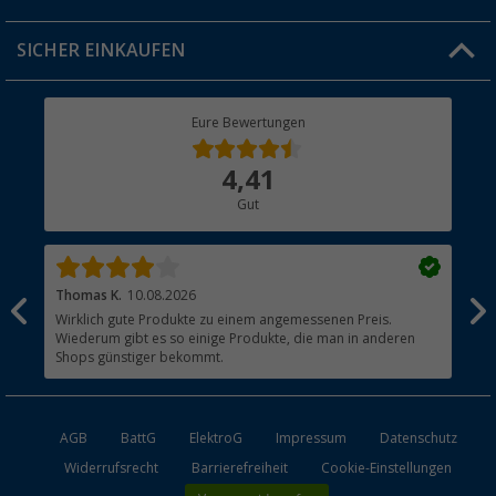
Jobs & Karriere
Click & Collect
SICHER EINKAUFEN
Geschenkgutschein
Rücksendung
Berger Bewusst
Eure Bewertungen
Bestellstatus
Über uns
4,41
Hauptkatalog
Gut
Händler werden
Thomas K.
10.08.2026
Tat
Wirklich gute Produkte zu einem angemessenen Preis.
Lie
Wiederum gibt es so einige Produkte, die man in anderen
Shops günstiger bekommt.
AGB
BattG
ElektroG
Impressum
Datenschutz
Widerrufsrecht
Barrierefreiheit
Cookie-Einstellungen