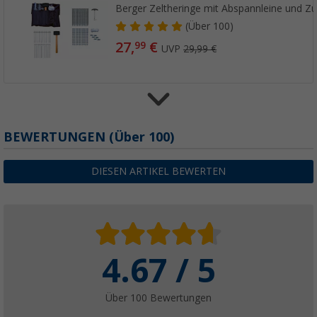
Berger Zeltheringe mit Abspannleine und Zub
(
Über
100)
27,
€
99
UVP
29,99 €
Berger Reflektierende Spannleine, 4er-Pack
BEWERTUNGEN
(
Über
100)
(46)
9,
€
99
DIESEN ARTIKEL BEWERTEN
UVP
11,99 €
4.67 / 5
Berger Glow In The Dark Zeltleine, 20 m
(37)
12,
€
99
Über 100 Bewertungen
UVP
14,99 €