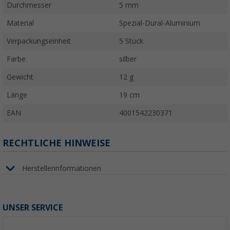
Durchmesser
5 mm
Material
Spezial-Dural-Aluminium
Verpackungseinheit
5 Stück
Farbe
silber
Gewicht
12 g
Länge
19 cm
EAN
4001542230371
RECHTLICHE HINWEISE
Herstellerinformationen
UNSER SERVICE