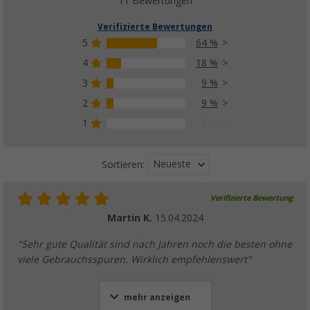
12,
€
11 Bewertungen
UVP
14,99 €
Verifizierte Bewertungen
5
64 %
4
18 %
3
9 %
Berger Zeltspannleinen, 4er-Pack
(44)
2
9 %
6,
€
99
1
0 %
ab
UVP
8,99 €
Neueste
Sortieren:
Verifizierte Bewertung
Berger Zeltspannleine
Martin K.
15.04.2024
(49)
4,
€
99
"Sehr gute Qualität sind nach Jahren noch die besten ohne
ab
UVP
6,99 €
viele Gebrauchsspuren. Wirklich empfehlenswert"
mehr anzeigen