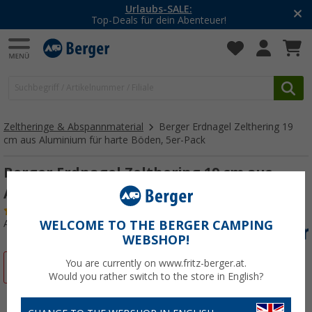
Urlaubs-SALE:
Top-Deals für dein Abenteuer!
Zeltheringe & Abspannmaterial
Berger Erdnagel Zelthering 19
cm aus Aluminium für harte Böden, 5er-Pack
Berger Erdnagel Zelthering 19 cm aus
Aluminium für harte Böden, 5er-Pack
(11)
Art.-Nr.: 402280
WELCOME TO THE BERGER CAMPING
WEBSHOP!
You are currently on www.fritz-berger.at.
%
Would you rather switch to the store in English?