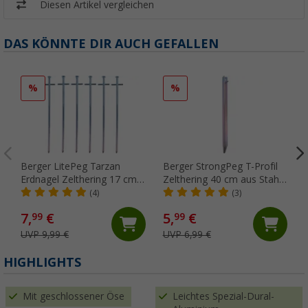
Diesen Artikel vergleichen
DAS KÖNNTE DIR AUCH GEFALLEN
%
%
Berger LitePeg Tarzan
Berger StrongPeg T-Profil
Erdnagel Zelthering 17 cm
Zelthering 40 cm aus Stahl
aus Stahl für weiche Böden,
für harte Böden (1 Stück)
(4)
(3)
6er-Pack
7,
€
5,
€
99
99
UVP 9,99 €
UVP 6,99 €
HIGHLIGHTS
Mit geschlossener Öse
Leichtes Spezial-Dural-