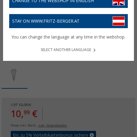
CHANGE TO THE WEBSHOP IN ENGLISH
STAY ON WWW.FRITZ-BERGER.AT
You can change the language at any time in the webshop.
SELECT ANOTHER LANGUAGE
UVP
12,99 €
10,
€
99
Preise inkl. MwSt.,
zzgl. Versandkosten
Bis zu 5% Vorteilskartenbonus sichern