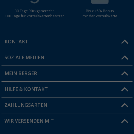
30 Tage Rückgaberecht
Bis zu 5% Bonus
100 Tage für Vorteilskartenbesitzer
mit der Vorteilskarte
KONTAKT
SOZIALE MEDIEN
Du hast eine Frage?
MEIN BERGER
Filiale finden
HILFE & KONTAKT
Vorteilskarte
Blog
ZAHLUNGSARTEN
FAQ & Kontakt
Produkttester
Versandinformationen
WIR VERSENDEN MIT
Jobs & Karriere
Click & Collect