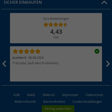
SICHER EINKAUFEN
Geschenkgutschein
Rücksendung
Berger Bewusst
Eure Bewertungen
Bestellstatus
Über uns
4,43
Hauptkatalog
Gut
Händler werden
Joachim K.
06.08.2026
And
l
?? Absolut, läuft alles Problemlos
Sch
he
esen
AGB
BattG
ElektroG
Impressum
Datenschutz
Widerrufsrecht
Barrierefreiheit
Cookie-Einstellungen
Vertrag widerrufen