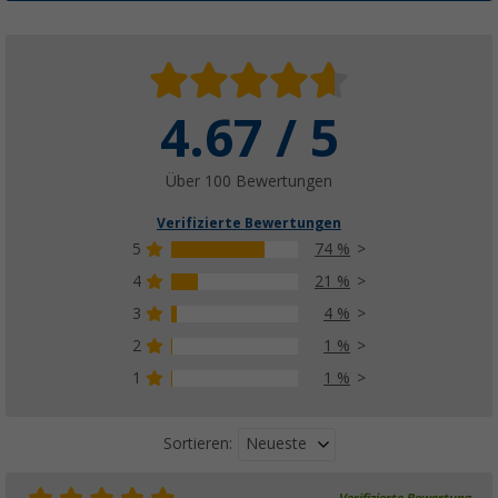
4.67 / 5
HABA Darwin Doppeltrittstufe 650 x 415 x
(56)
59,
€
99
Über 100 Bewertungen
UVP
74,99 €
Verifizierte Bewertungen
5
74 %
4
21 %
3
4 %
2
1 %
1
1 %
Neueste
Sortieren: