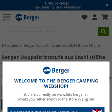
bs-SALE:
-20% auf Klei
 dein Abenteuer!
Mit dem Akti
Trittstufen
Berger Doppeltrittstufe aus Stahl (Höhe 38 cm)
Berger Doppeltrittstufe aus Stahl (Höhe
38 cm)
(
Über
100)
Art.-Nr.: 169770
WELCOME TO THE BERGER CAMPING
WEBSHOP!
%
You are currently on www.fritz-berger.at.
Would you rather switch to the store in English?