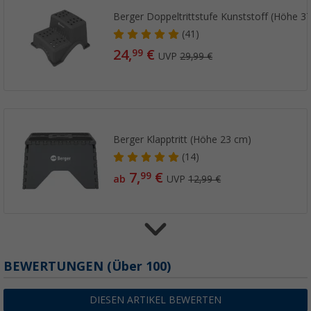
Berger Doppeltrittstufe Kunststoff (Höhe 3
(41)
24,
€
99
UVP
29,99 €
Berger Klapptritt (Höhe 23 cm)
(14)
7,
€
99
ab
UVP
12,99 €
Berger Stützplatten für Trittstufen 4er-Set
BEWERTUNGEN
(
Über
100)
(1)
4,
€
99
DIESEN ARTIKEL BEWERTEN
UVP
9,50 €