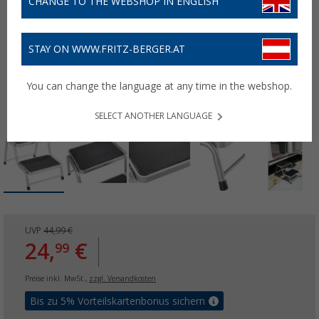
CHANGE TO THE WEBSHOP IN ENGLISH
STAY ON WWW.FRITZ-BERGER.AT
You can change the language at any time in the webshop.
SELECT ANOTHER LANGUAGE
UVP
44,99 €
24,
€
99
Preise inkl. MwSt.,
zzgl. Versandkosten
Bis zu 5% Vorteilskartenbonus sichern