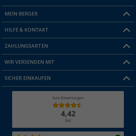
MEIN BERGER
Filiale finden
HILFE & KONTAKT
Vorteilskarte
Blog
ZAHLUNGSARTEN
FAQ & Kontakt
Produkttester
Versandinformationen
WIR VERSENDEN MIT
Jobs & Karriere
Click & Collect
SICHER EINKAUFEN
Geschenkgutschein
Rücksendung
Berger Bewusst
Eure Bewertungen
Bestellstatus
Über uns
4,42
Hauptkatalog
Gut
Händler werden