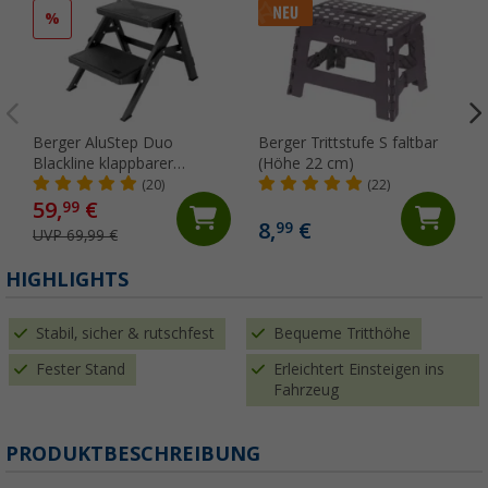
%
Berger AluStep Duo
Berger Trittstufe S faltbar
Blackline klappbarer
(Höhe 22 cm)
Doppeltritt aus Aluminium
(20)
(22)
Schwarz (Höhe 38 cm)
59,
€
99
8,
€
99
UVP 69,99 €
HIGHLIGHTS
Stabil, sicher & rutschfest
Bequeme Tritthöhe
Fester Stand
Erleichtert Einsteigen ins
Fahrzeug
PRODUKTBESCHREIBUNG