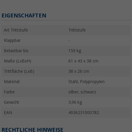
EIGENSCHAFTEN
Art Trittstufe
Trittstufe
Klappbar
-
Belastbar bis
150 kg
Maße (LxBxH)
61 x 43 x 38 cm
Trittfläche (LxB)
38 x 26 cm
Material
Stahl, Polypropylen
Farbe
silber, schwarz
Gewicht
3,96 kg
EAN
4036231000782
RECHTLICHE HINWEISE