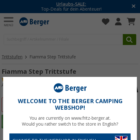
Urlaubs-SALE:
Top-Deals für dein Abenteuer!
Trittstufen
Fiamma Step Trittstufe
Fiamma Step Trittstufe
(63)
Art.-Nr.: 330710
WELCOME TO THE BERGER CAMPING
%
WEBSHOP!
You are currently on www.fritz-berger.at.
Would you rather switch to the store in English?