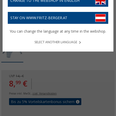
CHANGE TO THE WEBSHOP IN ENGLISH
STAY ON WWW.FRITZ-BERGER.AT
You can change the language at any time in the webshop.
SELECT ANOTHER LANGUAGE
UVP
14,- €
8,
€
99
Preise inkl. MwSt.,
zzgl. Versandkosten
Bis zu 5% Vorteilskartenbonus sichern