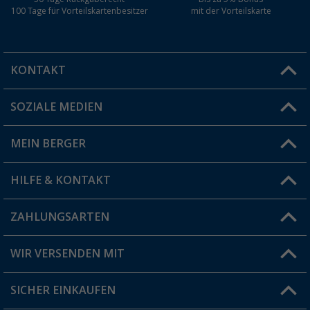
100 Tage für Vorteilskartenbesitzer
mit der Vorteilskarte
KONTAKT
SOZIALE MEDIEN
Du hast eine Frage?
MEIN BERGER
Filiale finden
HILFE & KONTAKT
Vorteilskarte
Blog
ZAHLUNGSARTEN
FAQ & Kontakt
Produkttester
Versandinformationen
WIR VERSENDEN MIT
Jobs & Karriere
Click & Collect
SICHER EINKAUFEN
Geschenkgutschein
Rücksendung