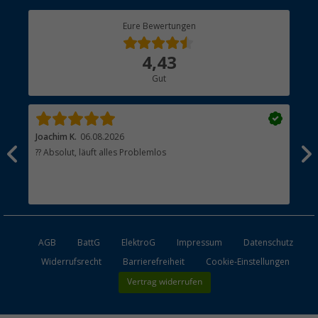
Berger Bewusst
Eure Bewertungen
Bestellstatus
Über uns
4,43
Hauptkatalog
Gut
Händler werden
Joachim K.
06.08.2026
And
l
?? Absolut, läuft alles Problemlos
Sch
he
esen
AGB
BattG
ElektroG
Impressum
Datenschutz
Widerrufsrecht
Barrierefreiheit
Cookie-Einstellungen
Vertrag widerrufen