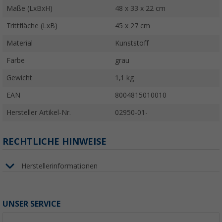
Maße (LxBxH)
48 x 33 x 22 cm
Trittfläche (LxB)
45 x 27 cm
Material
Kunststoff
Farbe
grau
Gewicht
1,1 kg
EAN
8004815010010
Hersteller Artikel-Nr.
02950-01-
RECHTLICHE HINWEISE
Herstellerinformationen
UNSER SERVICE