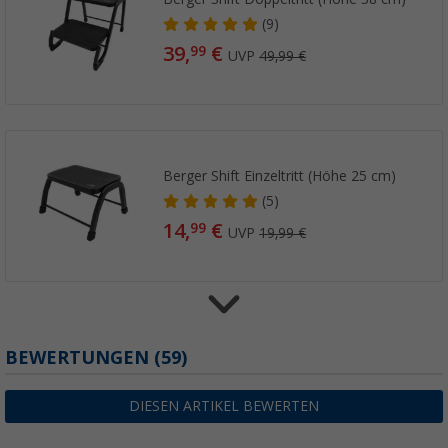
(9)
39,
€
99
UVP
49,99 €
Berger Shift Einzeltritt (Höhe 25 cm)
(5)
14,
€
99
UVP
19,99 €
Berger SteelStep Duo klappbarer Doppeltrit
BEWERTUNGEN
(59)
cm)
(12)
DIESEN ARTIKEL BEWERTEN
39,
€
99