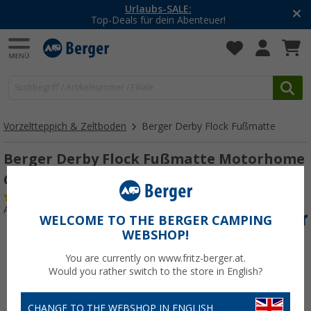
Urlaubs-SALE:
Top-Deals für dein Abenteuer!
Vorzeltteppich & Zeltboden
Berger Derby Flock Fußmatte
Berger Derby Flock Fußmatte Motorhome
Camper Wohnmobil 50x25
(59)
Art.-Nr.: 104294
WELCOME TO THE BERGER CAMPING
WEBSHOP!
You are currently on www.fritz-berger.at.
Would you rather switch to the store in English?
CHANGE TO THE WEBSHOP IN ENGLISH