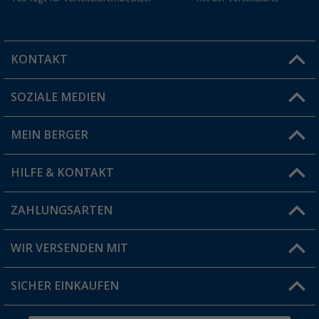
KONTAKT
SOZIALE MEDIEN
Du hast eine Frage?
MEIN BERGER
Filiale finden
HILFE & KONTAKT
Vorteilskarte
Blog
ZAHLUNGSARTEN
FAQ & Kontakt
Produkttester
Versandinformationen
WIR VERSENDEN MIT
Jobs & Karriere
Click & Collect
SICHER EINKAUFEN
Geschenkgutschein
Rücksendung