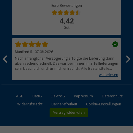
Berger Bewusst
Eure Bewertungen
Bestellstatus
Über uns
4,42
Hauptkatalog
Gut
Händler werden
Manfred R.
07.08.2026
Han
Nach anfänglicher Verzögerung erfolgte die Lieferung dann
Sen
überraschend schnell. Das war bei immerhin 3 Teillieferungen
Lie
sehr beachtlich und für mich erfreulich. Alle Bestandteile
waren gut verpackt und in Ordnung. Das Gerät (Gasgrill)
weiterlesen
funktioniert bestens
AGB
BattG
ElektroG
Impressum
Datenschutz
Widerrufsrecht
Barrierefreiheit
Cookie-Einstellungen
Vertrag widerrufen