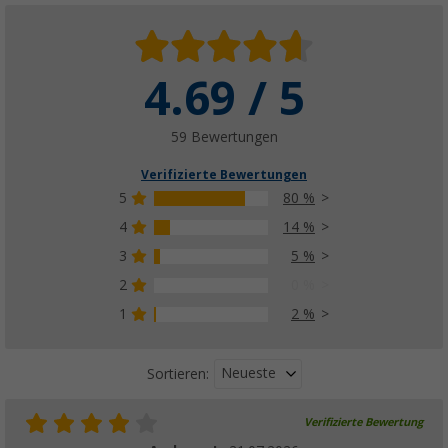
Berger AluStep Duo klappbarer Doppeltritt
4.69 / 5
(Höhe 38 cm)
(20)
59 Bewertungen
59,
€
99
UVP
69,99 €
Verifizierte Bewertungen
5
80 %
4
14 %
3
5 %
2
0 %
1
2 %
Neueste
Sortieren:
Verifizierte Bewertung