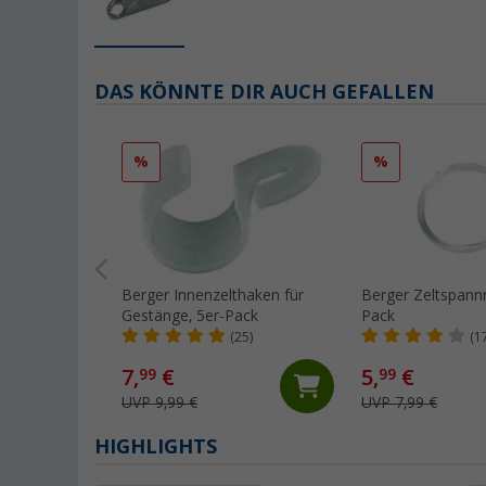
DAS KÖNNTE DIR AUCH GEFALLEN
%
%
Berger Innenzelthaken für
Berger Zeltspannr
Gestänge, 5er-Pack
Pack
(25)
(1
7,
€
5,
€
99
99
UVP 9,99 €
UVP 7,99 €
HIGHLIGHTS