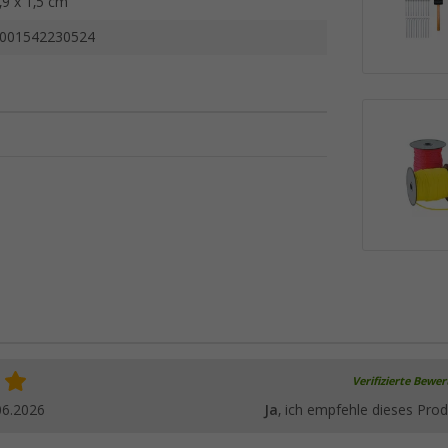
,9 x 1,5 cm
001542230524
Verifizierte Bewe
06.2026
Ja
, ich empfehle dieses Prod