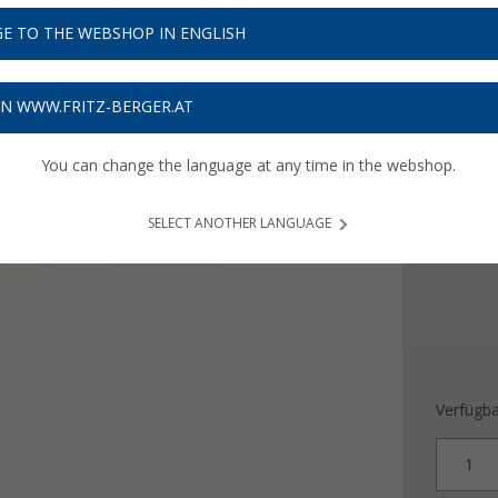
5,
99
E TO THE WEBSHOP IN ENGLISH
Preise inkl
Bis zu 
ON WWW.FRITZ-BERGER.AT
You can change the language at any time in the webshop.
Ausführ
Ø5,3 
SELECT ANOTHER LANGUAGE
Verfügba
1