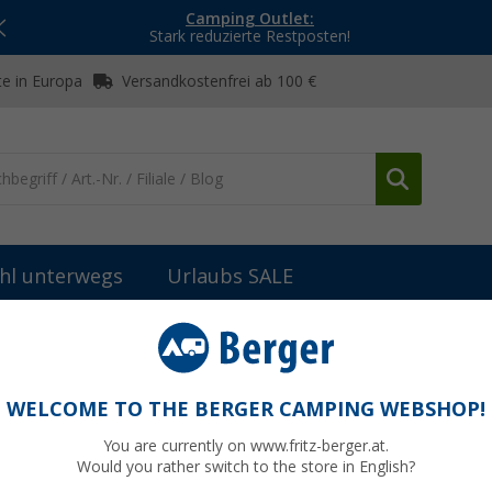
Camping Outlet:
Stark reduzierte Restposten!
e in Europa
Versandkostenfrei ab 100 €
hl unterwegs
Urlaubs SALE
ges Zubehör Zelte
Berger 3-Loch Schnurspanner Aluminium, 10er-
inium, 10er-Set
WELCOME TO THE BERGER CAMPING WEBSHOP!
You are currently on www.fritz-berger.at.
Would you rather switch to the store in English?
UVP
7,99 