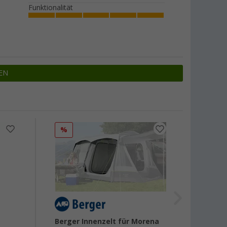
Funktionalität
EN
%
%
Berger Innenzelt für Morena
Berge