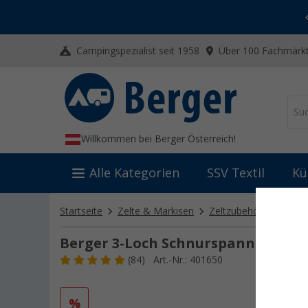
-20% auf Kleidung und Schuhe
Mit dem Aktionscode
20SSV
Campingspezialist seit 1958
Über 100 Fachmärkt
Willkommen bei Berger Österreich!
Alle Kategorien
SSV Textil
Kü
Startseite
Zelte & Markisen
Zeltzubehör
Sonsti
Berger 3-Loch Schnurspanner Alum
(84)
Art.-Nr.: 401650
%