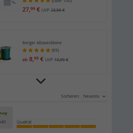
(
Über
100)
27,
€
99
UVP
29,99 €
Berger Allzweckleine
(69)
8,
€
99
ab
UVP
10,99 €
Berger Verbindungsfeder, 5er-Pack
Neueste
Sortieren:
(5)
9,
€
99
UVP
11,99 €
rtung
ukt.
Qualität