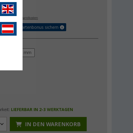
€
. MwSt.,
zzgl. Versandkosten
5% Vorteilskartenbonus sichern
ung
mm
Ø6,0 mm
rkeit:
LIEFERBAR IN 2-3 WERKTAGEN
IN DEN WARENKORB