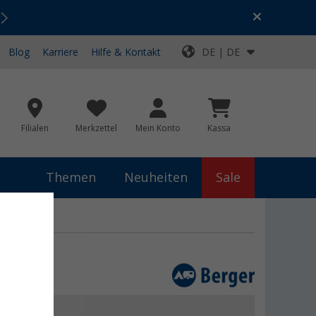
Urlaubs-SALE:
Top-Deals für dein Abenteuer!
Blog
Karriere
Hilfe & Kontakt
DE | DE
Filialen
Merkzettel
Mein Konto
Kassa
Themen
Neuheiten
Sale
Set
€