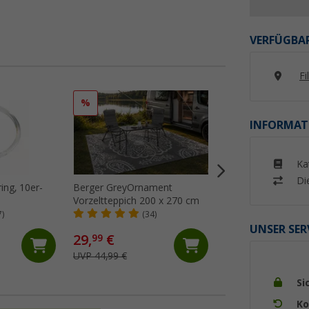
VERFÜGBAR
Fi
%
%
INFORMAT
Ka
Di
ing, 10er-
Berger GreyOrnament
Berger GreyNatur
Vorzeltteppich 200 x 270 cm
Vorzeltteppich 25
7)
(34)
(24)
UNSER SER
29,
€
64,
€
99
99
UVP 44,99 €
UVP 74,99 €
Si
Ko