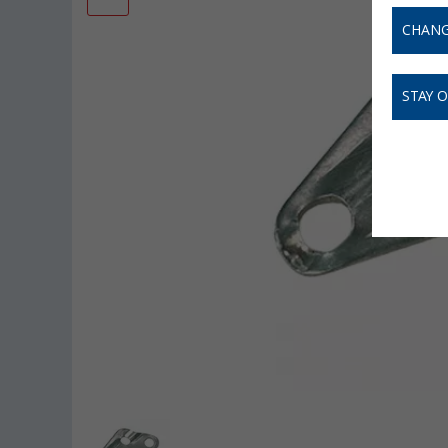
CHANG
STAY 