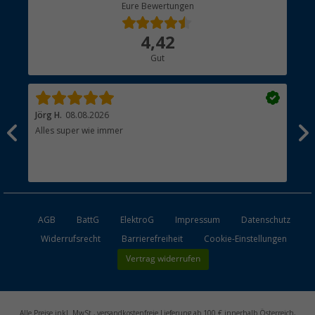
Berger Bewusst
Eure Bewertungen
Bestellstatus
Über uns
4,42
Hauptkatalog
Gut
Händler werden
Jörg H.
08.08.2026
Kla
Alles super wie immer
Ein
und
Lei
Max
unk
AGB
BattG
ElektroG
Impressum
Datenschutz
Widerrufsrecht
Barrierefreiheit
Cookie-Einstellungen
Vertrag widerrufen
Alle Preise inkl. MwSt., versandkostenfreie Lieferung ab 100 € innerhalb Österreich,