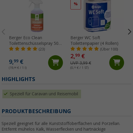
%
Berger Eco Clean
Berger WC Soft
Toilettenschüsselspray 500
Toilettenpapier (4 Rollen)
ml
(23)
(Über 100)
2,
€
99
9,
€
99
UVP 3,99 €
(19,
98
€ / 1 l)
(0,
75
€ / 1 ST)
(
HIGHLIGHTS
Speziell für Caravan und Reisemobil
PRODUKTBESCHREIBUNG
Speziell geeignet für alle Kunststoffoberflächen und Porzellan.
Entfernt mühelos Kalk, Wasserflecken und hartnäckige