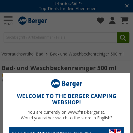
Urlaubs-SALE:
Top-Deals für dein Abenteuer!
Verbrauchsartikel Bad
Bad- und Waschbeckenreiniger 500 ml
Bad- und Waschbeckenreiniger 500 ml
(17)
Art.-Nr.: 169500
WELCOME TO THE BERGER CAMPING
WEBSHOP!
You are currently on www.fritz-berger.at.
Would you rather switch to the store in English?