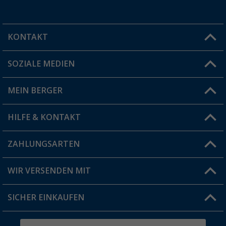
KONTAKT
SOZIALE MEDIEN
Du hast eine Frage?
MEIN BERGER
Filiale finden
HILFE & KONTAKT
Vorteilskarte
Blog
ZAHLUNGSARTEN
FAQ & Kontakt
Produkttester
Versandinformationen
WIR VERSENDEN MIT
Jobs & Karriere
Click & Collect
SICHER EINKAUFEN
Geschenkgutschein
Rücksendung