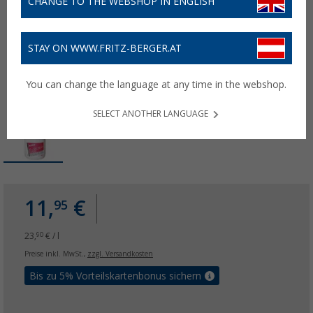
CHANGE TO THE WEBSHOP IN ENGLISH
STAY ON WWW.FRITZ-BERGER.AT
You can change the language at any time in the webshop.
SELECT ANOTHER LANGUAGE
11,
€
95
23,
€ / l
90
Preise inkl. MwSt.,
zzgl. Versandkosten
Bis zu 5% Vorteilskartenbonus sichern