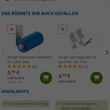
DAS KÖNNTE DIR AUCH GEFALLEN
%
%
Berger Reparatur-Nähfaden
Berger Montagesatz für
für Zelte, blau
Spannfix, 2er-Pack
(58)
(20)
5,
€
99
4,
€
99
UVP 6,99 €
UVP 6,99 €
(0,
02
€ / 1 m)
HIGHLIGHTS
UV- und wetterbeständig
Ressourcen einsparen
durch nachhaltiges