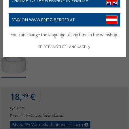
CHANGE TO THE WEBSHOP IN ENGLISH
STAY ON WWW.FRITZ-BERGER.AT
You can change the language at any time in the webshop.
SELECT ANOTHER LANGUAGE
18,
€
99
0,
€ / m
76
Preise inkl. MwSt.,
zzgl. Versandkosten
Bis zu 5% Vorteilskartenbonus sichern