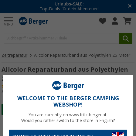
Urlaubs-SALE:
Top-Deals für dein Abenteuer!
Zeltreparatur
Allcolor Reparaturband aus Polyethylen 25 Meter
Allcolor Reparaturband aus Polyethylen
25 Meter
(19)
Art.-Nr.: 104620
WELCOME TO THE BERGER CAMPING
WEBSHOP!
You are currently on www.fritz-berger.at.
Would you rather switch to the store in English?