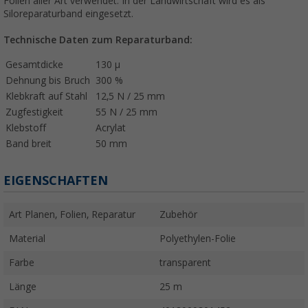
Folien aller Art verwendet. In der Landwirtschaft wird es als
Siloreparaturband eingesetzt.
Technische Daten zum Reparaturband:
Gesamtdicke
130 µ
Dehnung bis Bruch
300 %
Klebkraft auf Stahl
12,5 N / 25 mm
Zugfestigkeit
55 N / 25 mm
Klebstoff
Acrylat
Band breit
50 mm
EIGENSCHAFTEN
Art Planen, Folien, Reparatur
Zubehör
Material
Polyethylen-Folie
Farbe
transparent
Länge
25 m