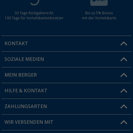
30 Tage Rückgaberecht
Bis zu 5% Bonus
100 Tage für Vorteilskartenbesitzer
mit der Vorteilskarte
KONTAKT
SOZIALE MEDIEN
Du hast eine Frage?
MEIN BERGER
Filiale finden
HILFE & KONTAKT
Vorteilskarte
Blog
ZAHLUNGSARTEN
FAQ & Kontakt
Produkttester
Versandinformationen
WIR VERSENDEN MIT
Jobs & Karriere
Click & Collect