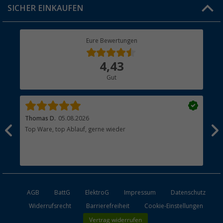
SICHER EINKAUFEN
Geschenkgutschein
Rücksendung
Berger Bewusst
Eure Bewertungen
Bestellstatus
Über uns
4,43
Hauptkatalog
Gut
Händler werden
Thomas D.
05.08.2026
Kla
Top Ware, top Ablauf, gerne wieder
Wie
ein
AGB
BattG
ElektroG
Impressum
Datenschutz
Widerrufsrecht
Barrierefreiheit
Cookie-Einstellungen
Vertrag widerrufen