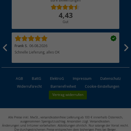
Eure Bewertungen
Bestellstatus
Über uns
4,43
Hauptkatalog
Gut
Händler werden
Frank S.
06.08.2026
Rai
Schnelle Lieferung, alles OK
Gut
AGB
BattG
ElektroG
Impressum
Datenschutz
Widerrufsrecht
Barrierefreiheit
Cookie-Einstellungen
Vertrag widerrufen
Alle Preise inkl. MwSt., versandkostenfreie Lieferung ab 100 € innerhalb Österreich,
ausgenommen Sperrgutzuschlag. Ansonsten zzgl. Versandkosten.
Änderungen und Irrtümer vorbehalten. Abbildungen ähnlich. Nur solange der Vorrat reicht.
Die durchgestrichenen Preise entsprechen dem bisherigen Preis bei Berger.