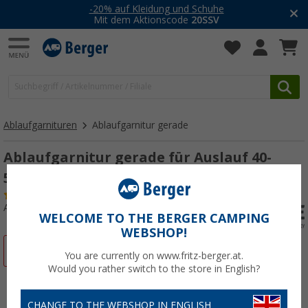
-20% auf Kleidung und Schuhe
Mit dem Aktionscode
20SSV
Ablaufgarnituren
Ablaufgarnitur gerade
Ablaufgarnitur gerade für Auslauf 40-
50mm
(4)
Art.-Nr.: 101550
WELCOME TO THE BERGER CAMPING
WEBSHOP!
%
You are currently on www.fritz-berger.at.
Would you rather switch to the store in English?
CHANGE TO THE WEBSHOP IN ENGLISH