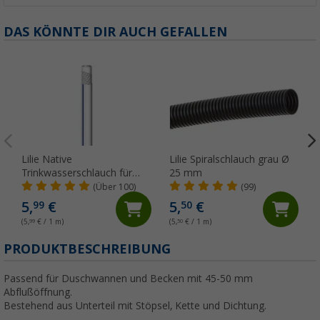
DAS KÖNNTE DIR AUCH GEFALLEN
Lilie Native
Lilie Spiralschlauch grau Ø
Trinkwasserschlauch für
25 mm
Kaltwasser 10x15 mm
(Über 100)
(99)
(Meterware)
5,
€
5,
€
99
50
(5,
99
€ / 1 m)
(5,
50
€ / 1 m)
(
PRODUKTBESCHREIBUNG
Passend für Duschwannen und Becken mit 45-50 mm
Abflußöffnung.
Bestehend aus Unterteil mit Stöpsel, Kette und Dichtung.