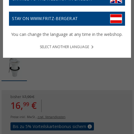
STAY ON WWW.FRITZ-BERGER.AT
You can change the language at any time in the webshop.
SELECT ANOTHER LANGUAGE
bisher
17,99 €
16,
€
99
Preise inkl. MwSt.,
zzgl. Versandkosten
Bis zu 5% Vorteilskartenbonus sichern