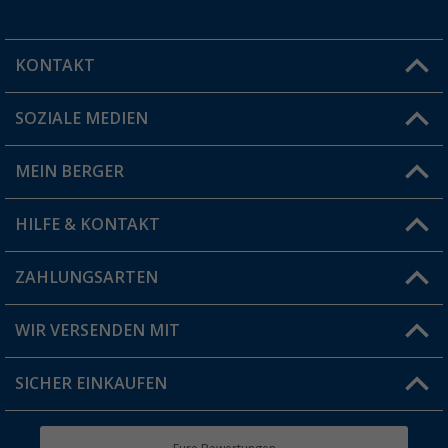
KONTAKT
SOZIALE MEDIEN
Du hast eine Frage?
MEIN BERGER
Filiale finden
HILFE & KONTAKT
Vorteilskarte
Blog
ZAHLUNGSARTEN
FAQ & Kontakt
Produkttester
Versandinformationen
WIR VERSENDEN MIT
Jobs & Karriere
Click & Collect
SICHER EINKAUFEN
Geschenkgutschein
Rücksendung
Berger Bewusst