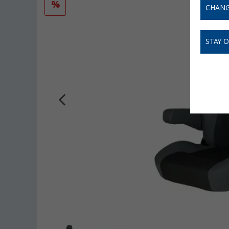
%
CHANG
STAY 