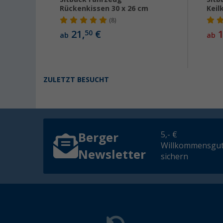
Rückenkissen 30 x 26 cm
Keil
(8)
21,
€
1
50
ab
ab
ZULETZT BESUCHT
5,- €
Berger
Willkommensgut
Newsletter
sichern