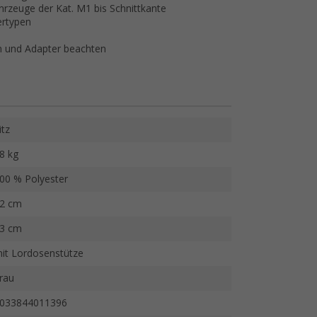
hrzeuge der Kat. M1 bis Schnittkante
ertypen
n und Adapter beachten
itz
8 kg
00 % Polyester
2 cm
3 cm
it Lordosenstütze
rau
033844011396