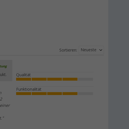
Neueste
Sortieren:
rtung
ukt.
Qualität
Funktionalität
n
 2
einer
."