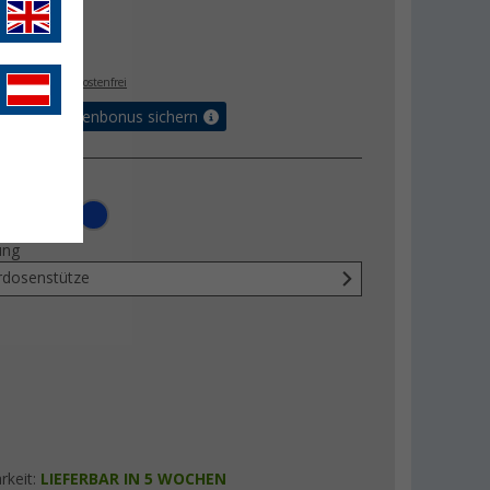
 €
- €
. MwSt.,
versandkostenfrei
Vorteilskartenbonus sichern
ung
rdosenstütze
rkeit:
LIEFERBAR IN 5 WOCHEN