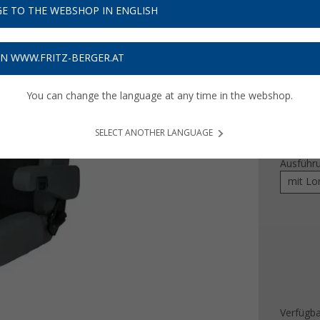
UVP
809,-
E TO THE WEBSHOP IN ENGLISH
614,
Preise inkl
ON WWW.FRITZ-BERGER.AT
18,42
€ 
You can change the language at any time in the webshop.
Farbe
SELECT ANOTHER LANGUAGE
Ausführ
mit Lo
Verfügba