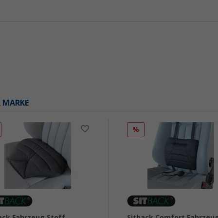
R MARKE
%
ack Fahrzeug Stoff
Sitback Comfort Fahrzeu