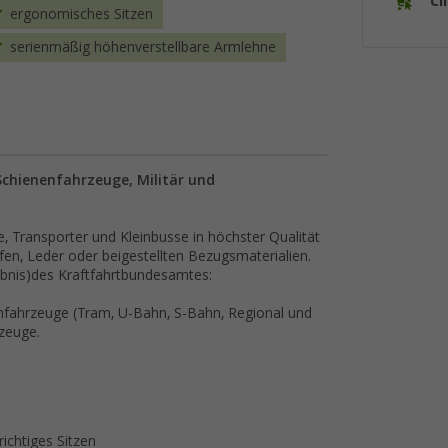
Cl
ergonomisches Sitzen
serienmäßig höhenverstellbare Armlehne
chienenfahrzeuge, Militär und
, Transporter und Kleinbusse in höchster Qualität
ffen, Leder oder beigestellten Bezugsmaterialien.
ubnis)des Kraftfahrtbundesamtes:
enfahrzeuge (Tram, U-Bahn, S-Bahn, Regional und
zeuge.
ichtiges Sitzen