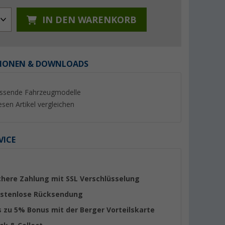
IN DEN WARENKORB
IONEN & DOWNLOADS
%
%
ssende Fahrzeugmodelle
esen Artikel vergleichen
VICE
elmutter
Bremer Sitzbezüge
Sportscraft Sitzkast
Wohnmobil Schonbezüge C-
X250
Serie 2 Stück für Fiat Ducato /
(5)
(12)
Jumper / Boxer grün/schwarz
169,- €
218,- €
chere Zahlung mit SSL Verschlüsselung
UVP 199,- €
UVP 289,- €
stenlose Rücksendung
s zu 5% Bonus mit der Berger Vorteilskarte