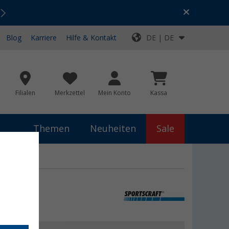
Urlaubs-SALE:
Top-Deals für dein Abenteuer!
Blog
Karriere
Hilfe & Kontakt
DE | DE
Filialen
Merkzettel
Mein Konto
Kassa
Themen
Neuheiten
Sale