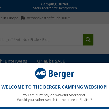
Camping Outlet:
Stark reduzierte Restposten!
e in Europa
Versandkostenfrei ab 100 €
hl unterwegs
Urlaubs SALE
Sportscraft Sitz S8.1 Fahrer- und Beifahrersitz
eifahrersitz mit Lordosenstütze Tavoc2
WELCOME TO THE BERGER CAMPING WEBSHOP!
You are currently on www.fritz-berger.at.
Would you rather switch to the store in English?