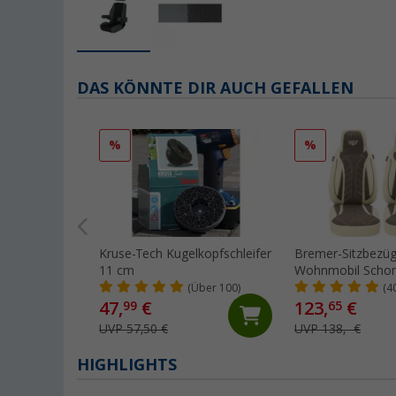
DAS KÖNNTE DIR AUCH GEFALLEN
%
%
Kruse-Tech Kugelkopfschleifer
Bremer-Sitzbezü
11 cm
Wohnmobil Scho
Stück für Ducato 
(Über 100)
(4
Boxer beige/brau
47,
€
123,
€
99
65
UVP 57,50 €
UVP 138,- €
HIGHLIGHTS