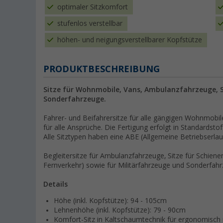
optimaler Sitzkomfort
stufenlos verstellbar
höhen- und neigungsverstellbarer Kopfstütze
PRODUKTBESCHREIBUNG
Sitze für Wohnmobile, Vans, Ambulanzfahrzeuge, S
Sonderfahrzeuge.
Fahrer- und Beifahrersitze für alle gängigen Wohnmobile
für alle Ansprüche. Die Fertigung erfolgt in Standardsto
Alle Sitztypen haben eine ABE (Allgemeine Betriebserla
Begleitersitze für Ambulanzfahrzeuge, Sitze für Schien
Fernverkehr) sowie für Militärfahrzeuge und Sonderfahr
Details
Höhe (inkl. Kopfstütze): 94 - 105cm
Lehnenhöhe (inkl. Kopfstütze): 79 - 90cm
Komfort-Sitz in Kaltschaumtechnik für ergonomisch r