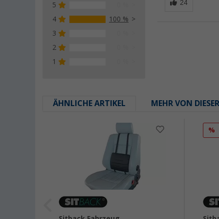
5
0 %
4
100 %
3
0 %
2
0 %
1
0 %
ÄHNLICHE ARTIKEL
MEHR VON DIESE
%
Sitback Fahrzeug
Sitb