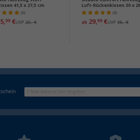
kissen 41,5 x 27,5 cm
Luft-Rückenkissen 30 x 2
(6)
(6)
5,
€
29,
€
99
99
UVP
20,- €
ab
UVP
36,- €
schein