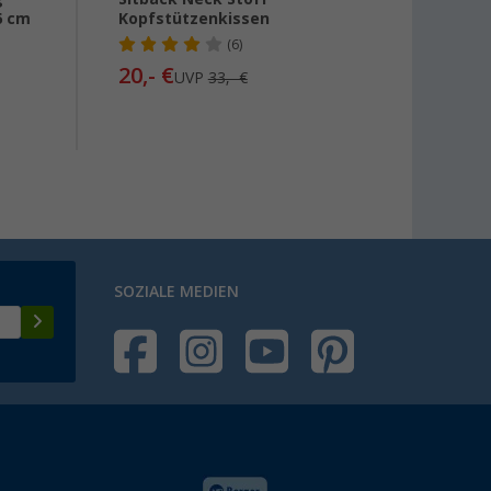
6 cm
Kopfstützenkissen
Fahrz
Seite
(6)
Black
20,- €
UVP
33,- €
169,-
SOZIALE MEDIEN