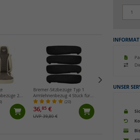
1
INFORMAT
%
Pa
Di
UNSER SER
ge
Bremer-Sitzbezüge Typ 1
AL-KO Metallspind
nbezüge 2
Armlehnenbezug 4 Stück für
ca. 16 mm
/ Jumper /
Ducato / Boxer / Jumper
0)
(20)
(87)
n
schwarz
36,
€
15,
€
85
99
Si
UVP 39,80 €
UVP 19,95 €
Ko
Bi