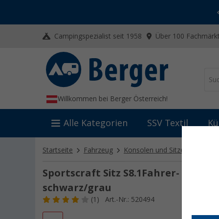
-20% auf Kleidung und Schuhe
Mit dem Aktionscode
20SSV
Campingspezialist seit 1958
Über 100 Fachmärkt
Willkommen bei Berger Österreich!
Alle Kategorien
SSV Textil
Kü
Startseite
Fahrzeug
Konsolen und Sitze
Sitze
Sportscraft Sitz S8.1Fahrer- und B
schwarz/grau
(1)
Art.-Nr.: 520494