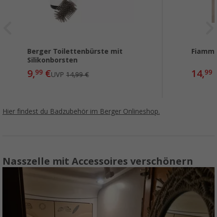
Berger Toilettenbürste mit
Fiamma
Silikonborsten
9,
€
14,
99
99
UVP
14,99 €
Hier findest du Badzubehör im Berger Onlineshop.
Nasszelle mit Accessoires verschönern