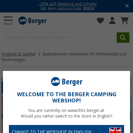
-20% auf Kleidung und Schuhe
Mit dem Aktionscode
20SSV
Hygiene & Sanitär
Badezimmer renovieren im Wohnmobil und
Wohnwagen
NACHRÜSTEN
TOILETTE
WELCOME TO THE BERGER CAMPING
WEBSHOP!
You are currently on www.fritz-berger.at.
Would you rather switch to the store in English?
CHANGE TO THE WEBSHOP IN ENGLISH