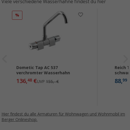
Viele verschiedene Wasserhähne findest du hier
%
Dometic Tap AC 537
Reich 
verchromter Wasserhahn
schwar
136,
€
88,
48
99
UVP
155,- €
Hier findest du alle Armaturen für Wohnwagen und Wohnmobil im
Berger Onlineshop.