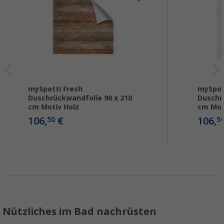
mySpotti Fresh
mySpot
Duschrückwandfolie 90 x 210
Duschr
cm Motiv Holz
cm Moti
106,
€
106,
50
5
Nützliches im Bad nachrüsten