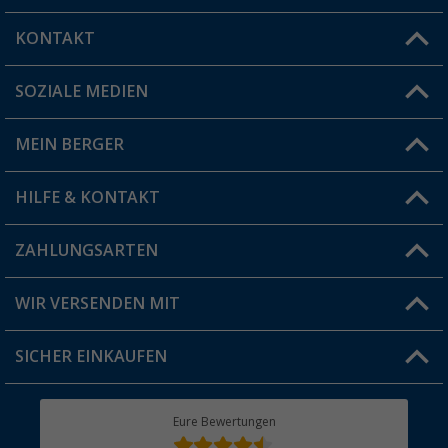
KONTAKT
SOZIALE MEDIEN
Du hast eine Frage?
MEIN BERGER
Filiale finden
HILFE & KONTAKT
Vorteilskarte
Blog
ZAHLUNGSARTEN
FAQ & Kontakt
Produkttester
Versandinformationen
WIR VERSENDEN MIT
Jobs & Karriere
Click & Collect
SICHER EINKAUFEN
Geschenkgutschein
Rücksendung
Berger Bewusst
Eure Bewertungen
Bestellstatus