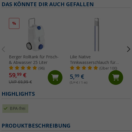
DAS KÖNNTE DIR AUCH GEFALLEN
%
Berger Rolltank für Frisch-
Lilie Native
& Abwasser 25 Liter
Trinkwasserschlauch für
Kaltwasser 10x15 mm
(96)
(Über 100)
(Meterware)
59,
€
99
5,
€
99
UVP 69,99 €
(5,
99
€ / 1 m)
HIGHLIGHTS
BPA-frei
PRODUKTBESCHREIBUNG