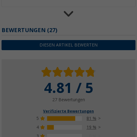
Berger Tankbefestigungs-Set Luxus
BEWERTUNGEN
(27)
(7)
20,
€
99
DIESEN ARTIKEL BEWERTEN
4.81 / 5
27 Bewertungen
Verifizierte Bewertungen
5
81 %
4
19 %
3
0 %