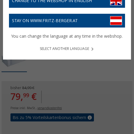
CHANGE TO THE WEBSHOP IN ENGLISH
STAY ON WWW.FRITZ-BERGER.AT
You can change the language at any time in the webshop.
SELECT ANOTHER LANGUAGE
bisher
84,99 €
79,
€
99
Preise inkl. MwSt.,
versandkostenfrei
Bis zu 5% Vorteilskartenbonus sichern