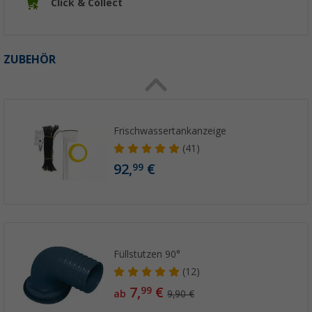
Click & Collect
ZUBEHÖR
Frischwassertankanzeige
(41)
92,
€
99
Füllstutzen 90°
(12)
7,
€
99
ab
9,90 €