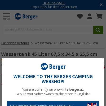
Urlaubs-SALE:
Top-Deals für dein Abenteuer!
Frischwassertanks
Wassertank 45 Liter 67,5 x 34,5 x 25,5 cm
Wassertank 45 Liter 67,5 x 34,5 x 25,5 cm
(27)
Art.-Nr.: 115720
WELCOME TO THE BERGER CAMPING
%
WEBSHOP!
You are currently on www.fritz-berger.at.
Would you rather switch to the store in English?