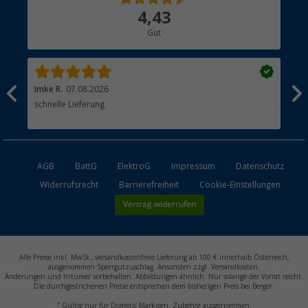
Über uns
4,43
Hauptkatalog
Gut
Händler werden
Imke R.
07.08.2026
Tor
schnelle Lieferung
Hei
Lie
AGB
BattG
ElektroG
Impressum
Datenschutz
Widerrufsrecht
Barrierefreiheit
Cookie-Einstellungen
Vertrag widerrufen
Alle Preise inkl. MwSt., versandkostenfreie Lieferung ab 100 € innerhalb Österreich,
ausgenommen Sperrgutzuschlag. Ansonsten zzgl. Versandkosten.
Änderungen und Irrtümer vorbehalten. Abbildungen ähnlich. Nur solange der Vorrat reicht.
Die durchgestrichenen Preise entsprechen dem bisherigen Preis bei Berger.
*
Gültig nur für Dometic Markisen. Zubehör ausgenommen.