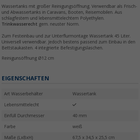
Wassertanks mit großer Reinigungsöffnung. Verwendbar als Frisch-
und Abwassertanks in Caravans, Booten, Reisemobilen. Aus
schlagfestem und lebensmittelechtem Polyethylen.
Trinkwasserecht
gem. neuster Norm.
Zum Festeinbau und zur Unterflurmontage Wassertank 45 Liter.
Universell verwendbar. Jedoch bestens passend zum Einbau in den
Bettstaukasten. 4 integrierte Befestigungslaschen.
Reinigunsöffnung Ø12 cm
EIGENSCHAFTEN
Art Wasserbehälter
Wassertank
Lebensmittelecht
Einfüll Durchmesser
40 mm
Farbe
weiß
Maße (LxBxH)
67,5 x 34,5 x 25,5 cm