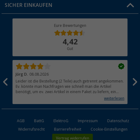
SICHER EINKAUFEN
Geschenkgutschein
Rücksendung
Berger Bewusst
Eure Bewertungen
Bestellstatus
Über uns
4,42
Hauptkatalog
Gut
Händler werden
Jörg D.
08.08.2026
Uta
Leider ist die Bestellung (2 Teile) auch getrennt angekommen.
Ich
Ev. könnte man Nachfragen wie schnell man die Artikel
noc
benötigt, um ev. zwei Artikel in einem Paket zu liefern, ein
den
kleiner Beitrag um die Umwelt zu schonen.
weiterlesen
AGB
BattG
ElektroG
Impressum
Datenschutz
Widerrufsrecht
Barrierefreiheit
Cookie-Einstellungen
Vertrag widerrufen