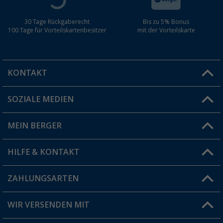
30 Tage Rückgaberecht
Bis zu 5% Bonus
100 Tage für Vorteilskartenbesitzer
mit der Vorteilskarte
KONTAKT
SOZIALE MEDIEN
Du hast eine Frage?
MEIN BERGER
Filiale finden
HILFE & KONTAKT
Vorteilskarte
Blog
ZAHLUNGSARTEN
FAQ & Kontakt
Produkttester
Versandinformationen
WIR VERSENDEN MIT
Jobs & Karriere
Click & Collect