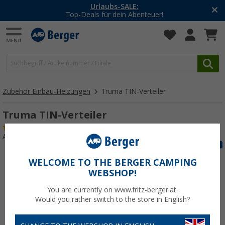
Urlaubs-SALE:
Top-Deals für dein Abenteuer!
Zubehör Einbau-Heizungen
Truma TIN-Verteiler
Truma TIN-Verteiler
(2)
Art.-Nr.: 255970
WELCOME TO THE BERGER CAMPING
WEBSHOP!
You are currently on www.fritz-berger.at.
Would you rather switch to the store in English?