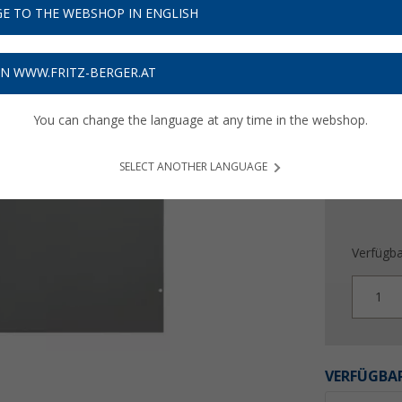
135,
E TO THE WEBSHOP IN ENGLISH
Preise inkl
ON WWW.FRITZ-BERGER.AT
4,05
€ V
You can change the language at any time in the webshop.
SELECT ANOTHER LANGUAGE
Verfügba
1
VERFÜGBAR