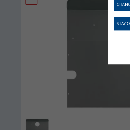
CHANG
STAY 