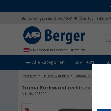
-20% auf Kleidung und Schuhe
Mit dem Aktionscode
20SSV
Campingspezialist seit 1958
Über 100 Fachmärkt
Willkommen bei Berger Österreich!
Alle Kategorien
SSV Textil
Kü
Startseite
Heizen & Kühlen
Einbau-Heizsysteme
Truma Rückwand rechts zu S2200
Art.-Nr.: 228660
%