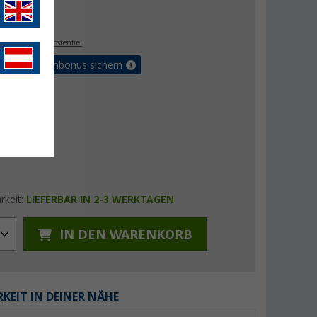
- €
. MwSt.,
versandkostenfrei
orteilskartenbonus sichern
rkeit:
LIEFERBAR IN 2-3 WERKTAGEN
IN DEN WARENKORB
KEIT IN DEINER NÄHE