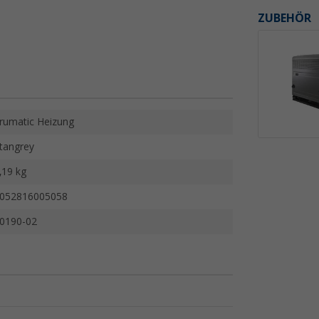
ZUBEHÖR
rumatic Heizung
itangrey
,19 kg
052816005058
0190-02