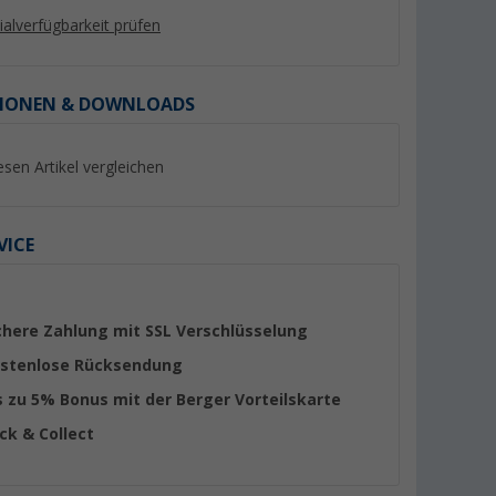
lialverfügbarkeit prüfen
IONEN & DOWNLOADS
esen Artikel vergleichen
VICE
r 65 mm
Truma Verbindungsmuffe
Truma Endstück-Mu
(52)
(26)
chere Zahlung mit SSL Verschlüsselung
stenlose Rücksendung
5,
€
3,
€
99
75
s zu 5% Bonus mit der Berger Vorteilskarte
ick & Collect