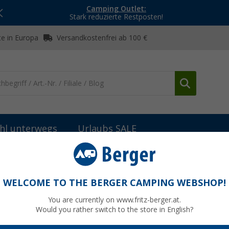
Camping Outlet:
Stark reduzierte Restposten!
e in Europa
Versandkostenfrei ab 100 €
hl unterwegs
Urlaubs SALE
Zubehör Einbau-Heizungen
Truma Rückwand
WELCOME TO THE BERGER CAMPING WEBSHOP!
You are currently on www.fritz-berger.at.
Would you rather switch to the store in English?
UVP
151,9