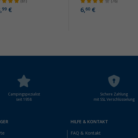
(81)
(76)
,
€
6,
€
99
60
Campingspezialist
Sichere Zahlung
seit 1958
mit SSL Verschlüsselung
RGER
HILFE & KONTAKT
rte
FAQ & Kontakt