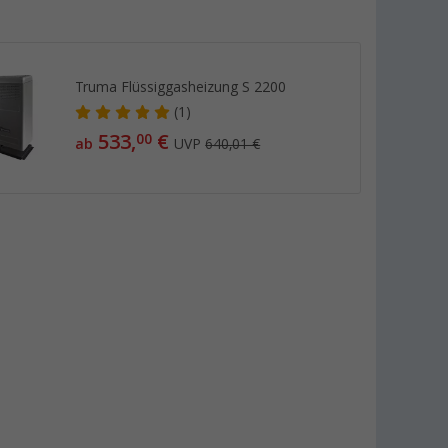
Truma Flüssiggasheizung S 2200
(1)
533,
€
00
ab
UVP
640,01 €