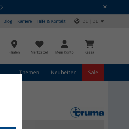
Urlaubs-SALE:
Top-Deals für dein Abenteuer!
Blog
Karriere
Hilfe & Kontakt
DE | DE
Filialen
Merkzettel
Mein Konto
Kassa
Themen
Neuheiten
Sale
9 €