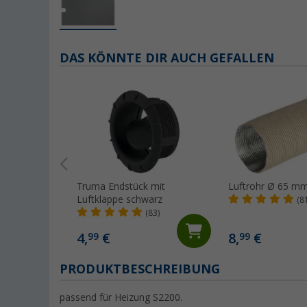
DAS KÖNNTE DIR AUCH GEFALLEN
Truma Endstück mit
Luftrohr Ø 65 m
Luftklappe schwarz
(8
(83)
4,
€
8,
€
99
99
PRODUKTBESCHREIBUNG
passend für Heizung S2200.