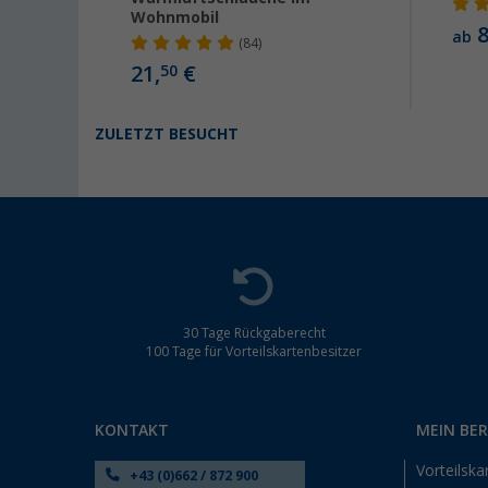
Wohnmobil
8
ab
(84)
21,
€
50
ZULETZT BESUCHT
30 Tage Rückgaberecht
100 Tage für Vorteilskartenbesitzer
KONTAKT
MEIN BE
Vorteilska
+43 (0)662 / 872 900