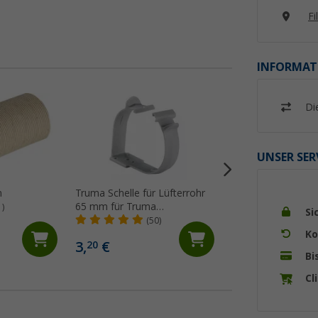
Fi
INFORMAT
Di
UNSER SER
m
Truma Schelle für Lüfterrohr
Truma Kaltluftroh
65 mm für Truma
1)
(13)
Si
Kaltluftrohre
18,
€
(50)
99
Ko
UVP 19,99 €
3,
€
20
(18,
99
€ / 1 m)
Bi
Cl