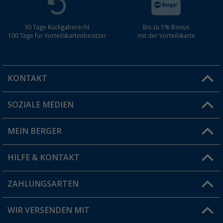
30 Tage Rückgaberecht
Bis zu 5% Bonus
100 Tage für Vorteilskartenbesitzer
mit der Vorteilskarte
KONTAKT
SOZIALE MEDIEN
Du hast eine Frage?
MEIN BERGER
Filiale finden
HILFE & KONTAKT
Vorteilskarte
Blog
ZAHLUNGSARTEN
FAQ & Kontakt
Produkttester
Versandinformationen
WIR VERSENDEN MIT
Jobs & Karriere