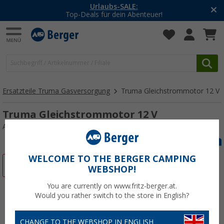
Urlaubs-SALE:
Top-Deals für dein Abenteuer!
Ersatzteile Truma Gasversorgung
Truma Gleichstrommotor 12 V
Truma Gleichstrommotor 12 V
Art.-Nr.: 105493
WELCOME TO THE BERGER CAMPING
%
WEBSHOP!
You are currently on www.fritz-berger.at.
Would you rather switch to the store in English?
CHANGE TO THE WEBSHOP IN ENGLISH