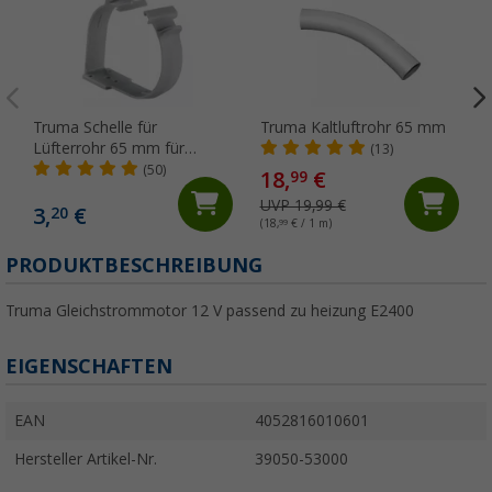
Truma Schelle für
Truma Kaltluftrohr 65 mm
Lüfterrohr 65 mm für
(13)
Truma Kaltluftrohre
(50)
18,
€
99
UVP 19,99 €
3,
€
20
(18,
99
€ / 1 m)
PRODUKTBESCHREIBUNG
Truma Gleichstrommotor 12 V passend zu heizung E2400
EIGENSCHAFTEN
EAN
4052816010601
Hersteller Artikel-Nr.
39050-53000