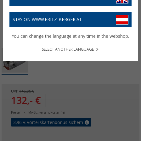
STAY ON WWW.FRITZ-BERGER.AT
You can change the language at any time in the webshop.
SELECT ANOTHER LANGUAGE
UVP
146,99 €
132,- €
Preise inkl. MwSt.,
versandkostenfrei
3,96
€ Vorteilskartenbonus sichern