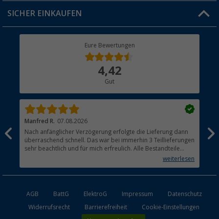
Click & Collect
SICHER EINKAUFEN
Geschenkgutschein
Rücksendung
Berger Bewusst
Eure Bewertungen
Bestellstatus
Über uns
4,42
Hauptkatalog
Gut
Händler werden
Manfred R.
07.08.2026
Han
Nach anfänglicher Verzögerung erfolgte die Lieferung dann
Sen
überraschend schnell. Das war bei immerhin 3 Teillieferungen
Lie
sehr beachtlich und für mich erfreulich. Alle Bestandteile
waren gut verpackt und in Ordnung. Das Gerät (Gasgrill)
weiterlesen
funktioniert bestens
AGB
BattG
ElektroG
Impressum
Datenschutz
Widerrufsrecht
Barrierefreiheit
Cookie-Einstellungen