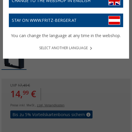
CHANGE TO THE WEBSHOP IN ENGLISH
STAY ON WWW.FRITZ-BERGER.AT
You can change the language at any time in the webshop.
SELECT ANOTHER LANGUAGE
UVP
17,49 €
14,
€
99
Preise inkl. MwSt.,
zzgl. Versandkosten
Bis zu 5% Vorteilskartenbonus sichern