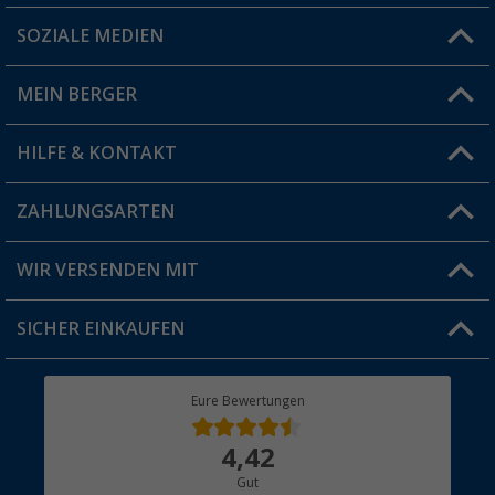
SOZIALE MEDIEN
Du hast eine Frage?
MEIN BERGER
Filiale finden
HILFE & KONTAKT
Vorteilskarte
Blog
ZAHLUNGSARTEN
FAQ & Kontakt
Produkttester
Versandinformationen
WIR VERSENDEN MIT
Jobs & Karriere
Click & Collect
SICHER EINKAUFEN
Geschenkgutschein
Rücksendung
Berger Bewusst
Eure Bewertungen
Bestellstatus
Über uns
4,42
Hauptkatalog
Gut