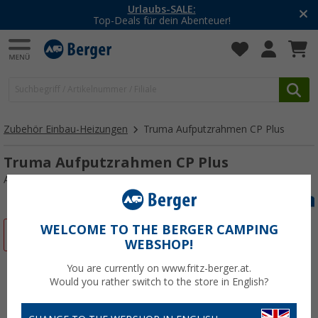
Urlaubs-SALE:
Top-Deals für dein Abenteuer!
Zubehör Einbau-Heizungen
Truma Aufputzrahmen CP Plus
Truma Aufputzrahmen CP Plus
Art.-Nr.: 255980
WELCOME TO THE BERGER CAMPING
%
WEBSHOP!
You are currently on www.fritz-berger.at.
Would you rather switch to the store in English?