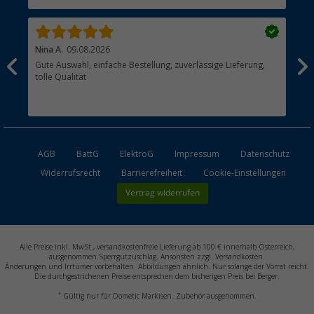
Händler werden
Nina A.
09.08.2026
Man
Gute Auswahl, einfache Bestellung, zuverlässige Lieferung,
Lei
tolle Qualität
war
AGB
BattG
ElektroG
Impressum
Datenschutz
Widerrufsrecht
Barrierefreiheit
Cookie-Einstellungen
Vertrag widerrufen
Alle Preise inkl. MwSt., versandkostenfreie Lieferung ab 100 € innerhalb Österreich,
ausgenommen Sperrgutzuschlag. Ansonsten zzgl. Versandkosten.
Änderungen und Irrtümer vorbehalten. Abbildungen ähnlich. Nur solange der Vorrat reicht.
Die durchgestrichenen Preise entsprechen dem bisherigen Preis bei Berger.
*
Gültig nur für Dometic Markisen. Zubehör ausgenommen.