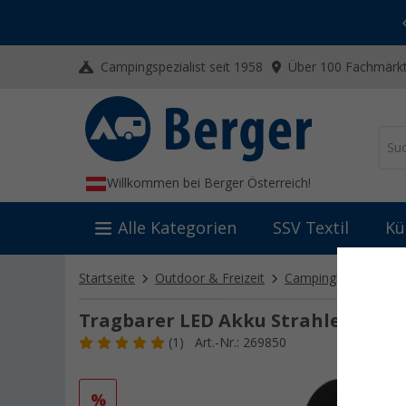
-20% auf Kleidung und Schuhe
Mit dem Aktionscode
20SSV
Campingspezialist seit 1958
Über 100 Fachmärkt
Willkommen bei Berger Österreich!
Alle Kategorien
SSV Textil
Kü
Startseite
Outdoor & Freizeit
Campinglampen
A
Tragbarer LED Akku Strahler 10 W
(1)
Art.-Nr.: 269850
%