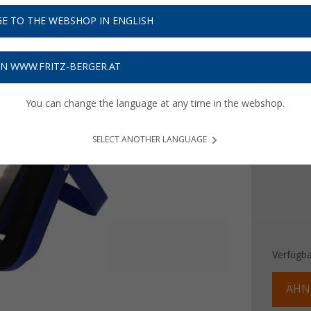
55,
5
E TO THE WEBSHOP IN ENGLISH
Preise inkl
Bis zu 
ON WWW.FRITZ-BERGER.AT
You can change the language at any time in the webshop.
Leistung
10 W
SELECT ANOTHER LANGUAGE
Verfügba
ÄHN