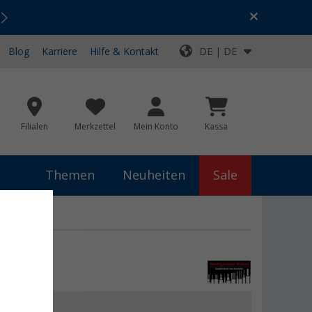
Urlaubs-SALE:
Top-Deals für dein Abenteuer!
Blog
Karriere
Hilfe & Kontakt
DE | DE
Filialen
Merkzettel
Mein Konto
Kassa
Themen
Neuheiten
Sale
ahler
,99 €