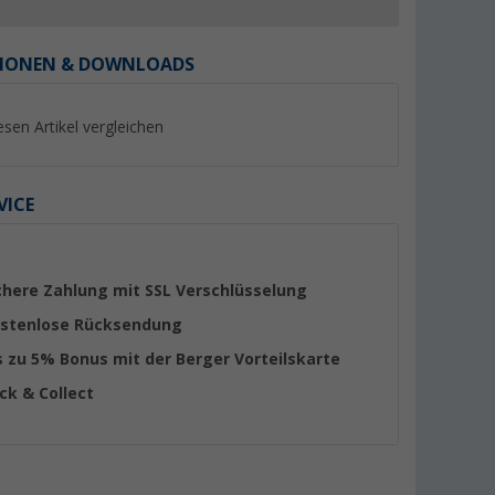
IONEN & DOWNLOADS
esen Artikel vergleichen
%
VICE
chere Zahlung mit SSL Verschlüsselung
Dometic
Berger Balls Lichte
ED-Kugeln
Stromschienenadapter mit
USB- oder Batterie
stenlose Rücksendung
USB-Anschluss silber
LED-Kugeln (Länge
(16)
(16)
s zu 5% Bonus mit der Berger Vorteilskarte
ick & Collect
9,
€
99
29,
€
99
UVP 12,99 €