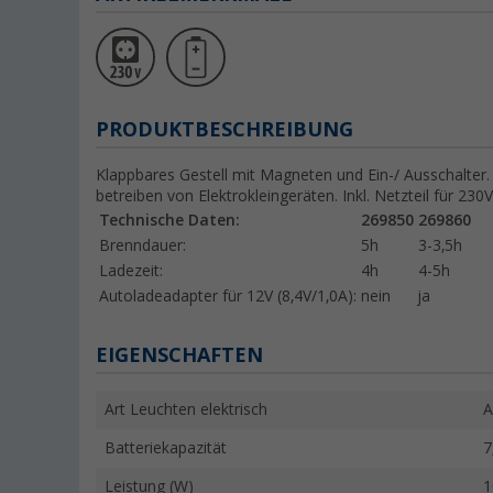
PRODUKTBESCHREIBUNG
Klappbares Gestell mit Magneten und Ein-/ Ausschalte
betreiben von Elektrokleingeräten. Inkl. Netzteil für 230V 
Technische Daten:
269850
269860
Brenndauer:
5h
3-3,5h
Ladezeit:
4h
4-5h
Autoladeadapter für 12V (8,4V/1,0A):
nein
ja
EIGENSCHAFTEN
Art Leuchten elektrisch
A
Batteriekapazität
7
Leistung (W)
1