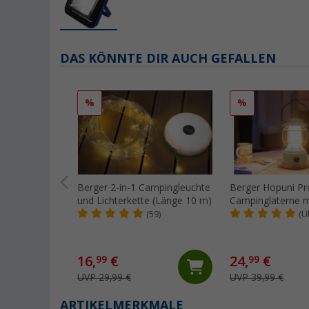
DAS KÖNNTE DIR AUCH GEFALLEN
%
%
Berger 2-in-1 Campingleuchte
Berger Hopuni P
und Lichterkette (Länge 10 m)
Campinglaterne m
Powerbank- und
(59)
(Ü
Dimmfunktion gr
16,
€
24,
€
99
99
UVP 29,99 €
UVP 39,99 €
ARTIKELMERKMALE