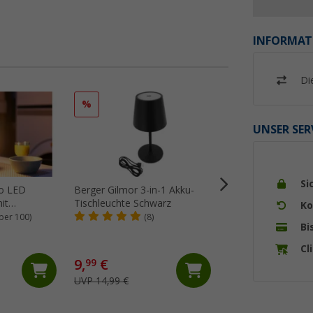
INFORMAT
Di
%
UNSER SER
Si
ro LED
Berger Gilmor 3-in-1 Akku-
Berger Balls Solar-
it
Tischleuchte Schwarz
Lichterkette 20 L
Ko
(Länge 7 m)
ber 100)
(8)
(11)
Bi
ün
Cl
9,
€
99
9,
€
99
UVP 14,99 €