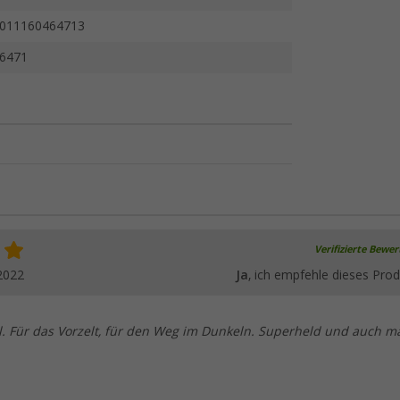
011160464713
6471
Verifizierte Bewe
2022
Ja
, ich empfehle dieses Prod
kel. Für das Vorzelt, für den Weg im Dunkeln. Superheld und auch m