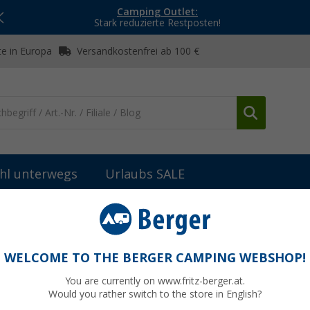
Camping Outlet:
Stark reduzierte Restposten!
e in Europa
Versandkostenfrei ab 100 €
hl unterwegs
Urlaubs SALE
rbeits-, Inspektions- & Sicherheitsleuchten
Tragbarer LED Akku Str
WELCOME TO THE BERGER CAMPING WEBSHOP!
You are currently on www.fritz-berger.at.
Would you rather switch to the store in English?
bisher
69