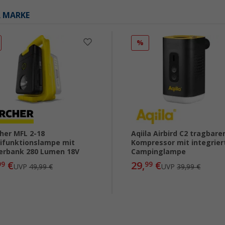
R MARKE
%
her MFL 2-18
Aqiila Airbird C2 tragbare
ifunktionslampe mit
Kompressor mit integrier
rbank 280 Lumen 18V
Campinglampe
€
29,
€
99
99
UVP
49,99 €
UVP
39,99 €