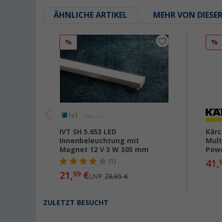
ÄHNLICHE ARTIKEL
MEHR VON DIESE
%
%
IVT SH 5.653 LED
Kärc
lip 12
Innenbeleuchtung mit
Mult
Magnet 12 V 3 W 305 mm
Powe
41,
(1)
21,
€
99
UVP
29,95 €
ZULETZT BESUCHT