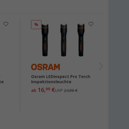
%
%
r
Osram LEDinspect Pro Torch
Osram
te
Inspektionsleuchte
Essen
16,
€
8,
99
ab
UVP
24,99 €
ab