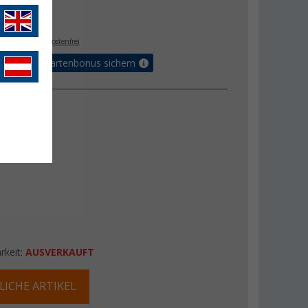
€
0
. MwSt.,
versandkostenfrei
5% Vorteilskartenbonus sichern
 (W)
20 W
rkeit:
AUSVERKAUFT
LICHE ARTIKEL