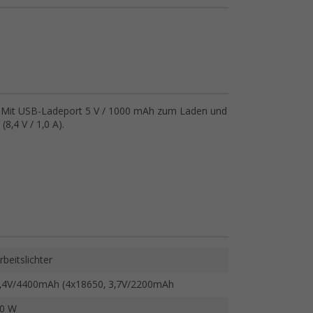
r. Mit USB-Ladeport 5 V / 1000 mAh zum Laden und
(8,4 V / 1,0 A).
rbeitslichter
,4V/4400mAh (4x18650, 3,7V/2200mAh
0 W