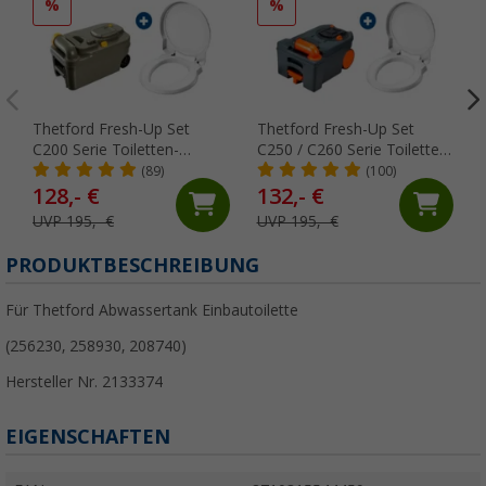
%
%
Thetford Fresh-Up Set
Thetford Fresh-Up Set
C200 Serie Toiletten-
C250 / C260 Serie Toiletten-
Aufbereitungsset 2 teilig
Aufbereitungsset 2 teilig
(89)
(100)
128,- €
132,- €
UVP 195,- €
UVP 195,- €
PRODUKTBESCHREIBUNG
Für Thetford Abwassertank Einbautoilette
(256230, 258930, 208740)
Hersteller Nr. 2133374
EIGENSCHAFTEN