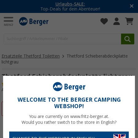
Urlaubs-SALE:
Top-Deals für dein Abenteuer!
Ersatzteile Thetford Toiletten
Thetford Schieberabdeckplatte
lichtgrau
Thetford Schieberabdeckplatte lichtgrau
(4)
Art.-Nr.: 100543
WELCOME TO THE BERGER CAMPING
WEBSHOP!
%
You are currently on www.fritz-berger.at.
Would you rather switch to the store in English?