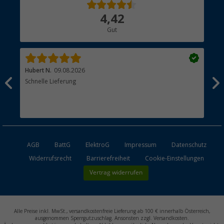
Über uns
4,42
Hauptkatalog
Gut
Händler werden
Hubert N.
09.08.2026
Kai 
Schnelle Lieferung
Seh
AGB
BattG
ElektroG
Impressum
Datenschutz
Widerrufsrecht
Barrierefreiheit
Cookie-Einstellungen
Vertrag widerrufen
Alle Preise inkl. MwSt., versandkostenfreie Lieferung ab 100 € innerhalb Österreich,
ausgenommen Sperrgutzuschlag. Ansonsten zzgl. Versandkosten.