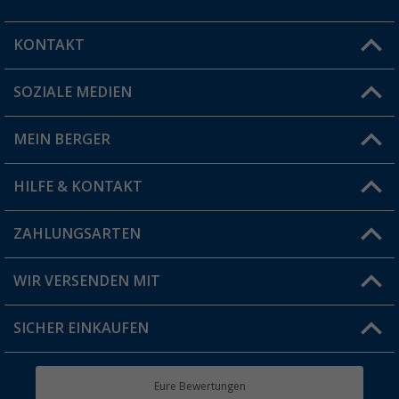
KONTAKT
SOZIALE MEDIEN
Du hast eine Frage?
MEIN BERGER
Filiale finden
HILFE & KONTAKT
Vorteilskarte
Blog
ZAHLUNGSARTEN
FAQ & Kontakt
Produkttester
Versandinformationen
WIR VERSENDEN MIT
Jobs & Karriere
Click & Collect
SICHER EINKAUFEN
Geschenkgutschein
Rücksendung
Berger Bewusst
Eure Bewertungen
Bestellstatus