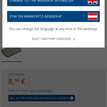
CHANGE TO THE WEBSHOP IN ENGLISH
STAY ON WWW.FRITZ-BERGER.AT
You can change the language at any time in the webshop.
SELECT ANOTHER LANGUAGE
UVP
12,67 €
8,
€
99
Preise inkl. MwSt.,
zzgl. Versandkosten
Bis zu 5% Vorteilskartenbonus sichern