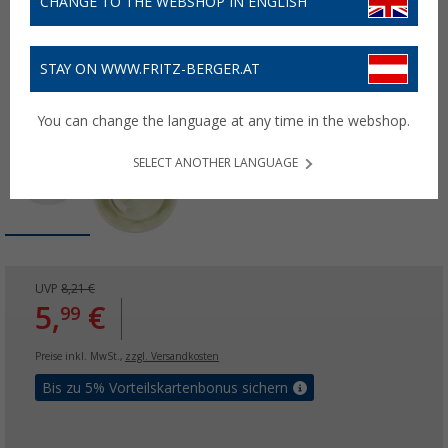
CHANGE TO THE WEBSHOP IN ENGLISH
STAY ON WWW.FRITZ-BERGER.AT
You can change the language at any time in the webshop.
SELECT ANOTHER LANGUAGE
UVP
8,21 €
5,
€
99
Preise inkl. MwSt.,
zzgl. Versandkosten
Bis zu 5% Vorteilskartenbonus sichern