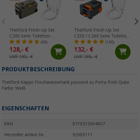
Thetford Fresh-Up Set
Thetford Fresh-Up Set
C200 Serie Toiletten-
C250 / C260 Serie Toiletten-
Aufbereitungsset 2 teilig
Aufbereitungsset 2 teilig
(89)
(100)
128,- €
132,- €
UVP 195,- €
UVP 195,- €
PRODUKTBESCHREIBUNG
Thetford Kappe Frischwassertank passend zu Porta Potti Qube
Farbe: Weiß
EIGENSCHAFTEN
EAN
8710315004007
Hersteller Artikel-Nr.
92905111