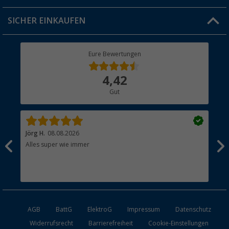
Jobs & Karriere
Click & Collect
SICHER EINKAUFEN
Geschenkgutschein
Rücksendung
Berger Bewusst
Eure Bewertungen
Bestellstatus
Über uns
4,42
Hauptkatalog
Gut
Händler werden
Jörg H.
08.08.2026
Kla
Alles super wie immer
Ein
und
Lei
Max
unk
AGB
BattG
ElektroG
Impressum
Datenschutz
Widerrufsrecht
Barrierefreiheit
Cookie-Einstellungen