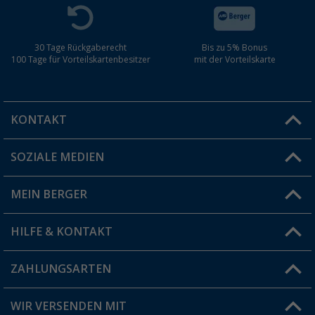
30 Tage Rückgaberecht
Bis zu 5% Bonus
100 Tage für Vorteilskartenbesitzer
mit der Vorteilskarte
KONTAKT
SOZIALE MEDIEN
Du hast eine Frage?
MEIN BERGER
Filiale finden
HILFE & KONTAKT
Vorteilskarte
Blog
ZAHLUNGSARTEN
FAQ & Kontakt
Produkttester
Versandinformationen
WIR VERSENDEN MIT