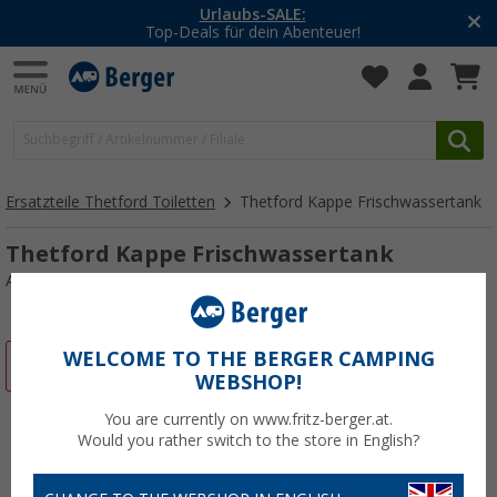
-20% auf Kleidung und Schu
r!
Mit dem Aktionscode
20SS
Ersatzteile Thetford Toiletten
Thetford Kappe Frischwassertank
Thetford Kappe Frischwassertank
Art.-Nr.: 114543
WELCOME TO THE BERGER CAMPING
%
WEBSHOP!
You are currently on www.fritz-berger.at.
Would you rather switch to the store in English?