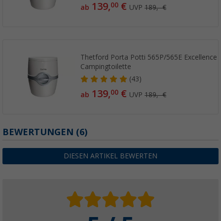
139,
€
00
ab
UVP
189,- €
Thetford Porta Potti 565P/565E Excellence 
Campingtoilette
(43)
139,
€
00
ab
UVP
189,- €
BEWERTUNGEN
(6)
DIESEN ARTIKEL BEWERTEN