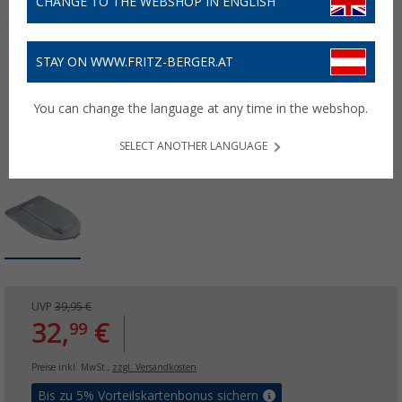
CHANGE TO THE WEBSHOP IN ENGLISH
STAY ON WWW.FRITZ-BERGER.AT
You can change the language at any time in the webshop.
SELECT ANOTHER LANGUAGE
UVP
39,95 €
32,
€
99
Preise inkl. MwSt.,
zzgl. Versandkosten
Bis zu 5% Vorteilskartenbonus sichern