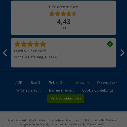
Berger Bewusst
Eure Bewertungen
Bestellstatus
Über uns
4,43
Hauptkatalog
Gut
Händler werden
Frank S.
06.08.2026
Rai
Schnelle Lieferung, alles OK
Gut
AGB
BattG
ElektroG
Impressum
Datenschutz
Widerrufsrecht
Barrierefreiheit
Cookie-Einstellungen
Vertrag widerrufen
Alle Preise inkl. MwSt., versandkostenfreie Lieferung ab 100 € innerhalb Österreich,
ausgenommen Sperrgutzuschlag. Ansonsten zzgl. Versandkosten.