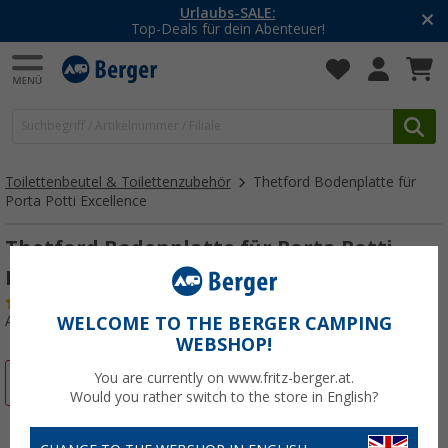
Urlaubs-SALE:
Top-Deals für dein Abenteuer!
Toilettenbeutel & Toilettenzubehör
Thetford Bodenplatte für
Porta Potti Excellence
Thetford Bodenplatte für Porta Potti
Excellence
(6)
Art.-Nr.: 228110
WELCOME TO THE BERGER CAMPING
WEBSHOP!
You are currently on www.fritz-berger.at.
%
Would you rather switch to the store in English?