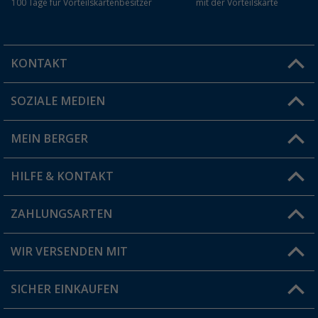
100 Tage für Vorteilskartenbesitzer
mit der Vorteilskarte
KONTAKT
SOZIALE MEDIEN
Du hast eine Frage?
MEIN BERGER
Filiale finden
HILFE & KONTAKT
Vorteilskarte
Blog
ZAHLUNGSARTEN
FAQ & Kontakt
Produkttester
Versandinformationen
WIR VERSENDEN MIT
Jobs & Karriere
Click & Collect
SICHER EINKAUFEN
Geschenkgutschein
Rücksendung