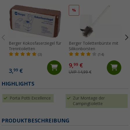
%
Berger Kokosfaserziegel für
Berger Toilettenbürste mit
Trenntoiletten
Silikonborsten
(3)
(14)
9,
€
99
3,
€
99
UVP 14,99 €
(
HIGHLIGHTS
Porta Potti Excellence
Zur Montage der
Campingtoilette
PRODUKTBESCHREIBUNG