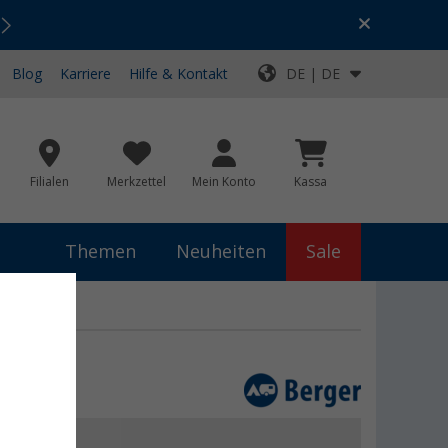
Urlaubs-SALE:
Top-Deals für dein Abenteuer!
Blog
Karriere
Hilfe & Kontakt
DE | DE
Filialen
Merkzettel
Mein Konto
Kassa
Themen
Neuheiten
Sale
9 €