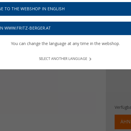
0,
59
E TO THE WEBSHOP IN ENGLISH
Preise inkl
Bis zu 
ON WWW.FRITZ-BERGER.AT
You can change the language at any time in the webshop.
Ausführ
50 A
SELECT ANOTHER LANGUAGE
Verfügba
ÄHN