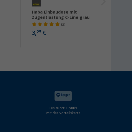
Haba Einbaudose mit
Tasch
Zugentlastung C-Line grau
(3)
3,
€
22,
25
60
Bis zu 5% Bonus
mit der Vorteilskarte