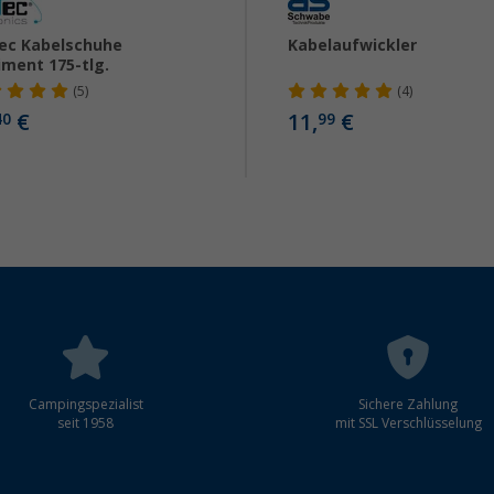
ec Kabelschuhe
Kabelaufwickler
iment 175-tlg.
(5)
(4)
€
11,
€
40
99
Campingspezialist
Sichere Zahlung
seit 1958
mit SSL Verschlüsselung