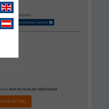
€
. MwSt.,
zzgl. Versandkosten
5% Vorteilskartenbonus sichern
ung
30 A
rkeit:
NUR IN FILIALEN VERFÜGBAR
LICHE ARTIKEL