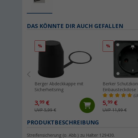
DAS KÖNNTE DIR AUCH GEFALLEN
%
%
Berger Abdeckkappe mit
Berker Schutzkon
Sicherheitsring
Einbausteckdose 
anthrazit
(Ü
3,
€
5,
€
99
99
UVP 5,99 €
UVP 11,99 €
PRODUKTBESCHREIBUNG
Streifensicherung (o. Abb.) zu Halter 129430.