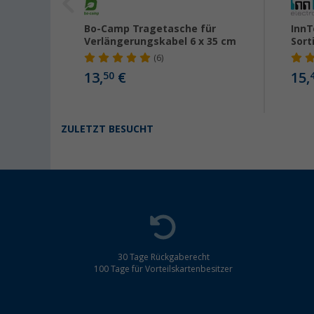
 mm²
Bo-Camp Tragetasche für
InnT
Verlängerungskabel 6 x 35 cm
Sort
(6)
13,
€
15,
50
ZULETZT BESUCHT
30 Tage Rückgaberecht
100 Tage für Vorteilskartenbesitzer