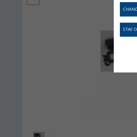
CHANG
STAY 