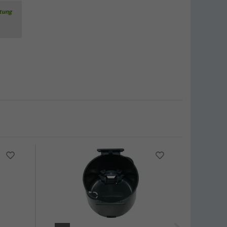
rtung
%