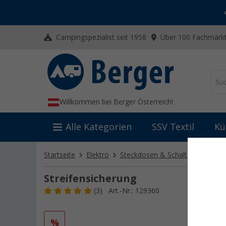
-20% auf Kleidung und Schuhe
Mit dem Aktionscode
20SSV
Campingspezialist seit 1958
Über 100 Fachmärkt
Willkommen bei Berger Österreich!
Alle Kategorien
SSV Textil
Kü
Startseite
Elektro
Steckdosen & Schalter
Sonst
Streifensicherung
(3)
Art.-Nr.: 129360
%