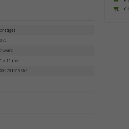
Cl
onstiges
0 A
chwarz
1 x 11 mm
036231019364