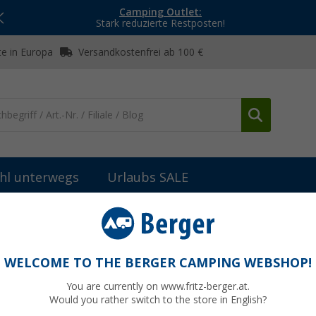
Camping Outlet:
Stark reduzierte Restposten!
e in Europa
Versandkostenfrei ab 100 €
hl unterwegs
Urlaubs SALE
iges Zubehör
Streifensicherung
WELCOME TO THE BERGER CAMPING WEBSHOP!
You are currently on www.fritz-berger.at.
Would you rather switch to the store in English?
bisher
0,7