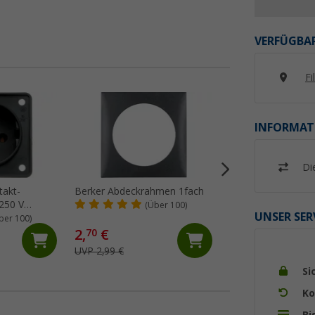
VERFÜGBAR
Fi
INFORMAT
Di
takt-
Berker Abdeckrahmen 1fach
Berker Einbaudose
250 V
Zugentlastung 1 F
(Über 100)
UNSER SER
ber 100)
(Üb
2,
€
70
2,
€
99
UVP 2,99 €
Si
Ko
Bi