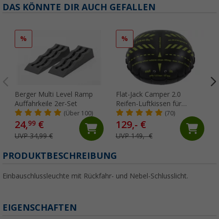
DAS KÖNNTE DIR AUCH GEFALLEN
%
%
Berger Multi Level Ramp
Flat-Jack Camper 2.0
Auffahrkeile 2er-Set
Reifen-Luftkissen für
Fahrzeuge bis 6 Tonnen &
(Über 100)
(70)
bis 305 mm Reifenbreite
24,
€
129,- €
99
UVP 34,99 €
UVP 149,- €
PRODUKTBESCHREIBUNG
Einbauschlussleuchte mit Rückfahr- und Nebel-Schlusslicht.
EIGENSCHAFTEN