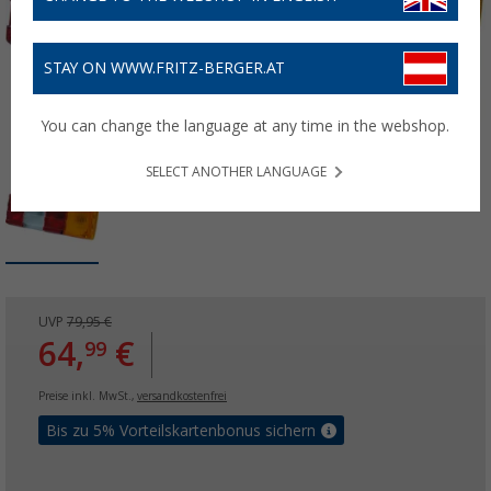
STAY ON WWW.FRITZ-BERGER.AT
You can change the language at any time in the webshop.
SELECT ANOTHER LANGUAGE
UVP
79,95 €
64,
€
99
Preise inkl. MwSt.,
versandkostenfrei
Bis zu 5% Vorteilskartenbonus sichern