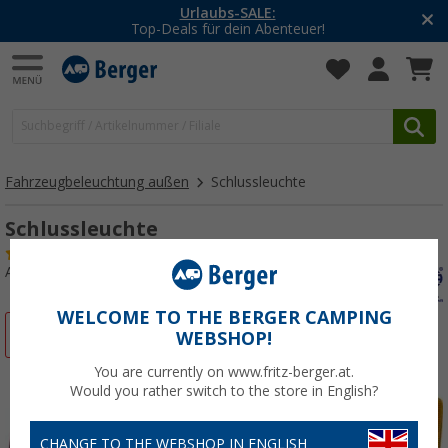
Urlaubs-SALE:
Top-Deals für dein Abenteuer!
Fahrzeugbeleuchtung außen
Schlussleuchte
Schlussleuchte
(6)
Art.-Nr.: 152390
WELCOME TO THE BERGER CAMPING
%
WEBSHOP!
You are currently on www.fritz-berger.at.
Would you rather switch to the store in English?
CHANGE TO THE WEBSHOP IN ENGLISH