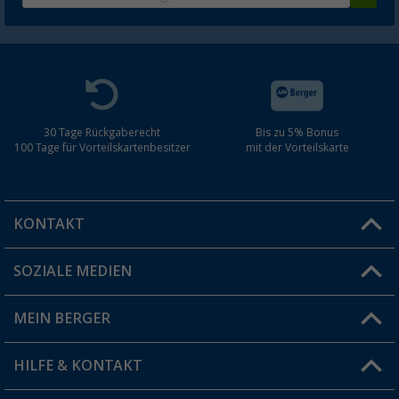
30 Tage Rückgaberecht
Bis zu 5% Bonus
100 Tage für Vorteilskartenbesitzer
mit der Vorteilskarte
KONTAKT
SOZIALE MEDIEN
Du hast eine Frage?
MEIN BERGER
Filiale finden
HILFE & KONTAKT
Vorteilskarte