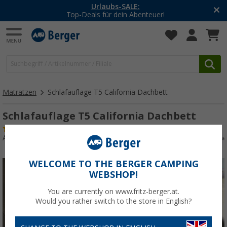
Urlaubs-SALE:
Top-Deals für dein Abenteuer!
Matratzen
Schlafauflage T5 California Dachbett
Schlafauflage T5 California Dachbett
(3)
Art.-Nr.: 257340
WELCOME TO THE BERGER CAMPING
WEBSHOP!
You are currently on www.fritz-berger.at.
Would you rather switch to the store in English?