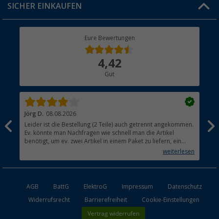
SICHER EINKAUFEN
Geschenkgutschein
Rücksendung
Berger Bewusst
Eure Bewertungen
Bestellstatus
Über uns
4,42
Hauptkatalog
Gut
Händler werden
Jörg D.
08.08.2026
Uta
Leider ist die Bestellung (2 Teile) auch getrennt angekommen.
Ich
Ev. könnte man Nachfragen wie schnell man die Artikel
noc
benötigt, um ev. zwei Artikel in einem Paket zu liefern, ein
den
kleiner Beitrag um die Umwelt zu schonen.
weiterlesen
AGB
BattG
ElektroG
Impressum
Datenschutz
Widerrufsrecht
Barrierefreiheit
Cookie-Einstellungen
Vertrag widerrufen