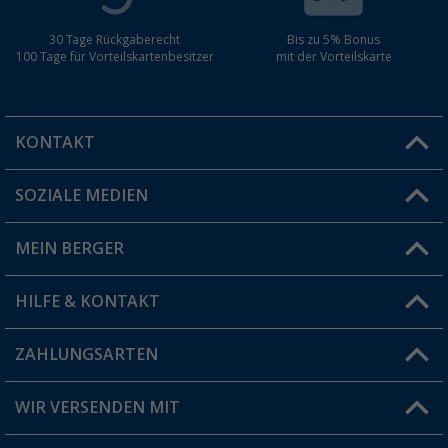
30 Tage Rückgaberecht
Bis zu 5% Bonus
100 Tage für Vorteilskartenbesitzer
mit der Vorteilskarte
KONTAKT
SOZIALE MEDIEN
Du hast eine Frage?
MEIN BERGER
Filiale finden
HILFE & KONTAKT
Vorteilskarte
Blog
ZAHLUNGSARTEN
FAQ & Kontakt
Produkttester
Versandinformationen
WIR VERSENDEN MIT
Jobs & Karriere
Click & Collect