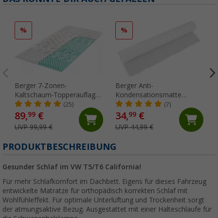
%
%
Berger 7-Zonen-
Berger Anti-
Kaltschaum-Topperauflage
Kondensationsmatte
90 x 190 cm
200x100cm
(25)
(7)
89,
€
34,
€
99
99
UVP 99,99 €
UVP 44,99 €
PRODUKTBESCHREIBUNG
Gesunder Schlaf im VW T5/T6 California!
Für mehr Schlafkomfort im Dachbett. Eigens für dieses Fahrzeug
entwickelte Matratze für orthopädisch korrekten Schlaf mit
Wohlfühleffekt. Für optimale Unterlüftung und Trockenheit sorgt
der atmungsaktive Bezug. Ausgestattet mit einer Halteschlaufe für