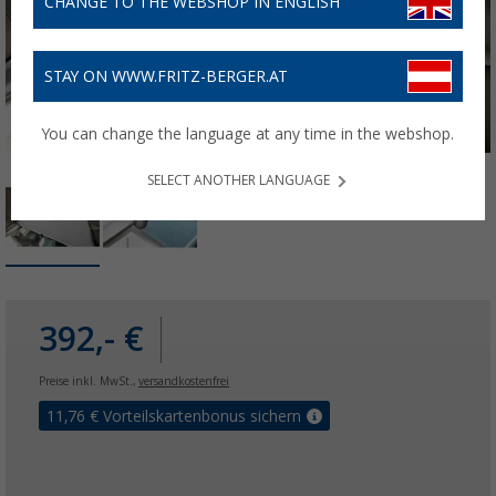
CHANGE TO THE WEBSHOP IN ENGLISH
STAY ON WWW.FRITZ-BERGER.AT
You can change the language at any time in the webshop.
SELECT ANOTHER LANGUAGE
392,- €
Preise inkl. MwSt.,
versandkostenfrei
11,76
€ Vorteilskartenbonus sichern