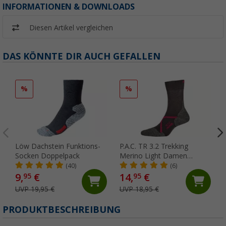
INFORMATIONEN & DOWNLOADS
Diesen Artikel vergleichen
DAS KÖNNTE DIR AUCH GEFALLEN
%
%
Löw Dachstein Funktions-
P.A.C. TR 3.2 Trekking
Socken Doppelpack
Merino Light Damen
Wandersocken
(40)
(6)
9,
€
14,
€
95
95
UVP 19,95 €
UVP 18,95 €
PRODUKTBESCHREIBUNG