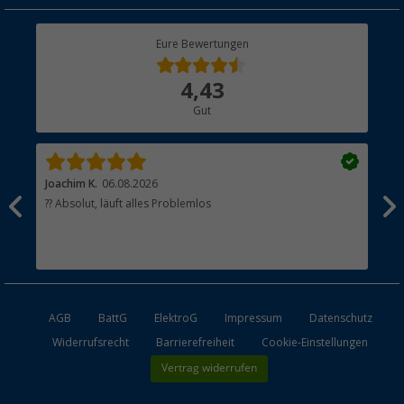
Rücksendung
Berger Bewusst
Eure Bewertungen
Bestellstatus
Über uns
4,43
Hauptkatalog
Gut
Händler werden
Joachim K.
06.08.2026
And
l
?? Absolut, läuft alles Problemlos
Sch
he
esen
AGB
BattG
ElektroG
Impressum
Datenschutz
Widerrufsrecht
Barrierefreiheit
Cookie-Einstellungen
Vertrag widerrufen