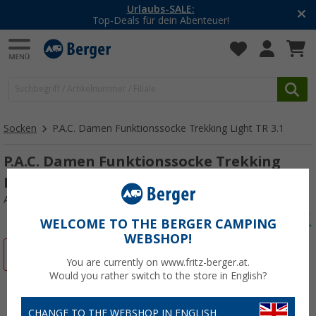
Urlaubs-SALE:
Top-Deals für dein Abenteuer!
Socken
P.A.C. Damen Funktionssocke Trekking Light TR 3.1
P.A.C. Damen Funktionssocke Trekking
Light TR 3.1
Art.-Nr.: 85489038-41
WELCOME TO THE BERGER CAMPING
WEBSHOP!
%
You are currently on www.fritz-berger.at.
Would you rather switch to the store in English?
CHANGE TO THE WEBSHOP IN ENGLISH