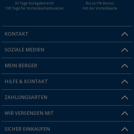
30 Tage Rückgaberecht
Bis zu 5% Bonus
100 Tage für Vorteilskartenbesitzer
mit der Vorteilskarte
KONTAKT
SOZIALE MEDIEN
Du hast eine Frage?
MEIN BERGER
Filiale finden
HILFE & KONTAKT
Vorteilskarte
Blog
ZAHLUNGSARTEN
FAQ & Kontakt
Produkttester
Versandinformationen
WIR VERSENDEN MIT
Jobs & Karriere
Click & Collect
SICHER EINKAUFEN
Geschenkgutschein