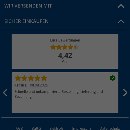
Produkttester
Versandinformationen
WIR VERSENDEN MIT
Jobs & Karriere
Click & Collect
SICHER EINKAUFEN
Geschenkgutschein
Rücksendung
Berger Bewusst
Eure Bewertungen
Bestellstatus
Über uns
4,42
Hauptkatalog
Gut
Händler werden
Katrin D.
08.08.2026
Jör
Schnelle und unkomplizierte Bestellung, Lieferung und
Lei
Bezahlung.
Ev.
ben
kle
AGB
BattG
ElektroG
Impressum
Datenschutz