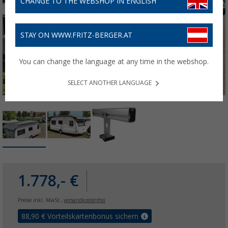
CHANGE TO THE WEBSHOP IN ENGLISH
STAY ON WWW.FRITZ-BERGER.AT
You can change the language at any time in the webshop.
SELECT ANOTHER LANGUAGE
1.778,- €
Preise inkl. MwSt.,
versandkostenfrei
88,90
€ Vorteilskartenbonus sichern