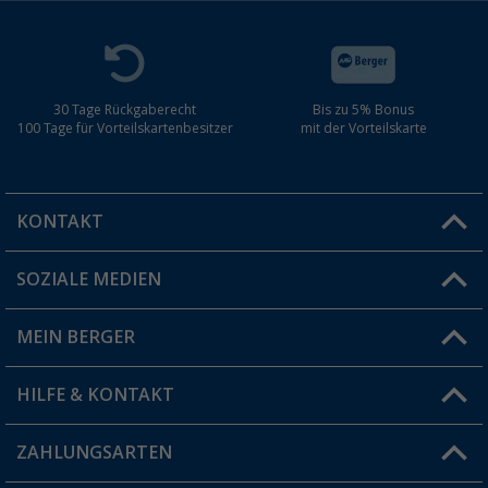
30 Tage Rückgaberecht
Bis zu 5% Bonus
100 Tage für Vorteilskartenbesitzer
mit der Vorteilskarte
KONTAKT
SOZIALE MEDIEN
Du hast eine Frage?
MEIN BERGER
Filiale finden
HILFE & KONTAKT
Vorteilskarte
Blog
ZAHLUNGSARTEN
FAQ & Kontakt