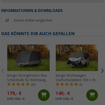
INFORMATIONEN & DOWNLOADS
Diesen Artikel vergleichen
DAS KÖNNTE DIR AUCH GEFALLEN
Berger StrongProtect Plus
Berger Wohnwagen
Schutzhülle für Wohnwagen
Dachschutzplane 700 x 390
550 - 600 cm
cm
(90)
(3)
179,- €
149,- €
UVP 189,- €
UVP 159,- €