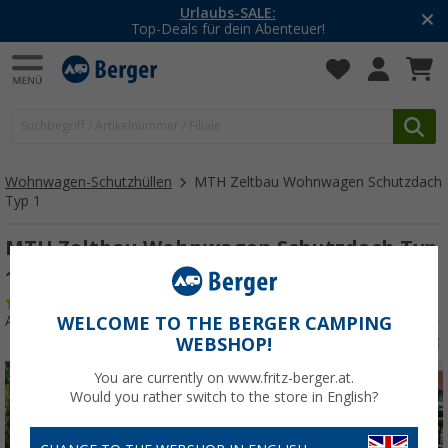
Urlaubs-SALE:
Top-Deals für dein Abenteuer!
Wohnwagen-Schutzhüllen
MTH Zeltbau Wohnwagen Schutzdach
Typ 1
MTH Zeltbau Wohnwagen Schutzdach Typ
1 380 - 450 cm
(1)
Art.-Nr.: 209980450
WELCOME TO THE BERGER CAMPING
WEBSHOP!
You are currently on www.fritz-berger.at.
Would you rather switch to the store in English?