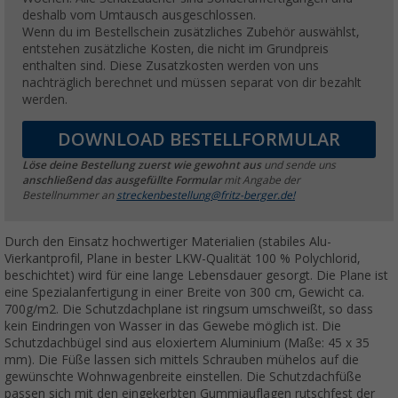
deshalb vom Umtausch ausgeschlossen.
Wenn du im Bestellschein zusätzliches Zubehör auswählst,
entstehen zusätzliche Kosten, die nicht im Grundpreis
enthalten sind. Diese Zusatzkosten werden von uns
nachträglich berechnet und müssen separat von dir bezahlt
werden.
DOWNLOAD BESTELLFORMULAR
Löse deine Bestellung zuerst wie gewohnt aus
und sende uns
anschließend das ausgefüllte Formular
mit Angabe der
Bestellnummer an
streckenbestellung@fritz-berger.de!
Durch den Einsatz hochwertiger Materialien (stabiles Alu-
Vierkantprofil, Plane in bester LKW-Qualität 100 % Polychlorid,
beschichtet) wird für eine lange Lebensdauer gesorgt. Die Plane ist
eine Spezialanfertigung in einer Breite von 300 cm, Gewicht ca.
700g/m2. Die Schutzdachplane ist ringsum umschweißt, so dass
kein Eindringen von Wasser in das Gewebe möglich ist. Die
Schutzdachbügel sind aus eloxiertem Aluminium (Maße: 45 x 35
mm). Die Füße lassen sich mittels Schrauben mühelos auf die
gewünschte Wohnwagenbreite einstellen. Die Schutzdachfüße
passen sich mit den eingekerbten Gummiauflagen rutschfest der