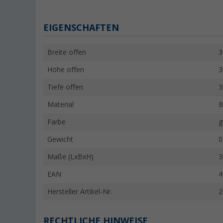
EIGENSCHAFTEN
Breite offen
3
Höhe offen
3
Tiefe offen
3
Material
B
Farbe
g
Gewicht
0
Maße (LxBxH)
3
EAN
4
Hersteller Artikel-Nr.
2
RECHTLICHE HINWEISE