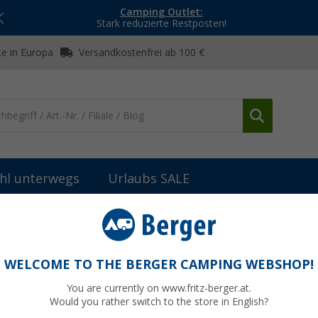
Camping Outlet:
Stark reduzierte Restposten!
e in Europa
Versandkostenfrei ab 100 €
hl unterwegs
Urlaubs SALE
Möbelzubehör
MODUCAMP Müllbehälter
WELCOME TO THE BERGER CAMPING WEBSHOP!
You are currently on www.fritz-berger.at.
Would you rather switch to the store in English?