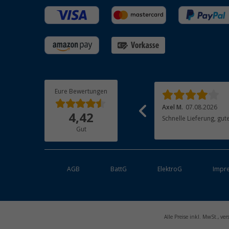
Eure Bewertungen
Friedrich R.
07.08.2026
Axel M.
07.08.2026
4,42
alles bestens, danke!
Schnelle L
Gut
AGB
BattG
ElektroG
Impr
Alle Preise inkl. MwSt., v