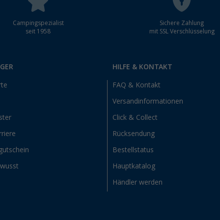
Campingspezialist
Sichere Zahlung
seit 1958
mit SSL Verschlüsselung
RGER
HILFE & KONTAKT
rte
FAQ & Kontakt
Versandinformationen
ster
Click & Collect
riere
Rücksendung
gutschein
Bestellstatus
ewusst
Hauptkatalog
Händler werden