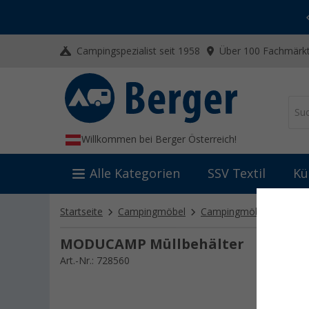
-20% auf Kleidung und Schuhe
Mit dem Aktionscode
20SSV
Campingspezialist seit 1958
Über 100 Fachmärkt
Willkommen bei Berger Österreich!
Alle Kategorien
SSV Textil
Kü
Startseite
Campingmöbel
Campingmöbel Zubehör
MODUCAMP Müllbehälter
Art.-Nr.: 728560