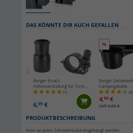
DAS KÖNNTE DIR AUCH GEFALLEN
%
Berger Ersatz-
Berger Getränkeha
Höhenverstellung für Tisch
Campingstühle
Livenza, Tornio und Aquila
(1)
(6
4,
€
99
6,
€
99
UVP 9,99 €
PRODUKTBESCHREIBUNG
Kann an jedes Schrankmodul eingehängt werden.