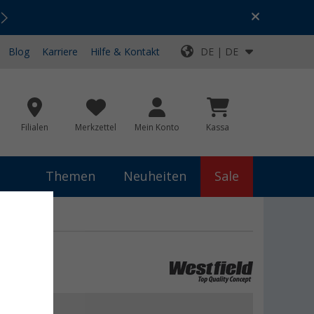
Urlaubs-SALE:
Top-Deals für dein Abenteuer!
Blog
Karriere
Hilfe & Kontakt
DE | DE
Filialen
Merkzettel
Mein Konto
Kassa
Themen
Neuheiten
Sale