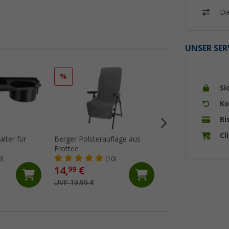
Di
UNSER SER
%
%
Si
Ko
Bi
Cl
lter für
Berger Polsterauflage aus
Berger Iseo Kopfki
Frottee
Sonnenliegen und 
9)
(10)
(40)
14,
€
5,
€
99
99
UVP 19,99 €
UVP 14,99 €