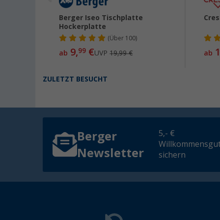
atte
Berger Iseo Tischplatte
Cres
Hockerplatte
(
Über
100)
9,
€
1
99
ab
UVP
19,99 €
ab
ZULETZT BESUCHT
5,- €
Berger
Willkommensgut
Newsletter
sichern