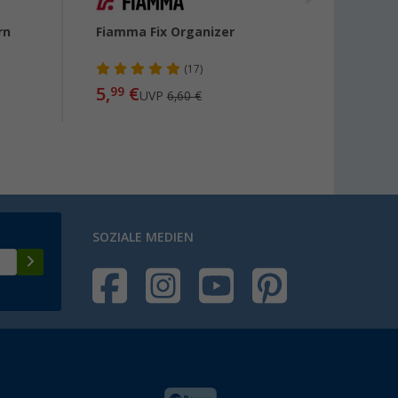
rn
Fiamma Fix Organizer
Bo-Ca
Stühle
(17)
5,
€
21,
99
99
UVP
6,60 €
SOZIALE MEDIEN