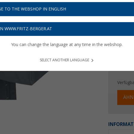
23,
9
E TO THE WEBSHOP IN ENGLISH
Preise inkl
Bis zu 
ON WWW.FRITZ-BERGER.AT
You can change the language at any time in the webshop.
SELECT ANOTHER LANGUAGE
Verfügba
ÄHN
INFORMAT