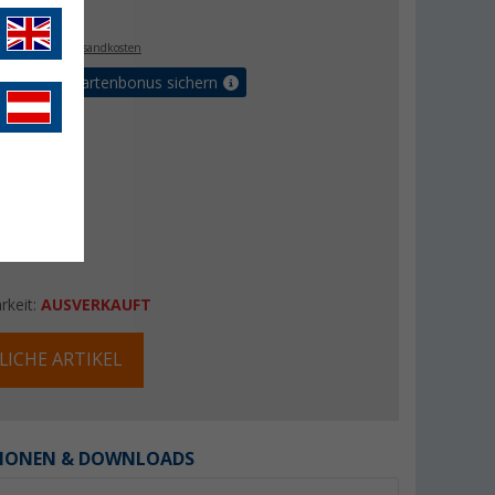
€
9
. MwSt.,
zzgl. Versandkosten
5% Vorteilskartenbonus sichern
rkeit:
AUSVERKAUFT
LICHE ARTIKEL
IONEN & DOWNLOADS