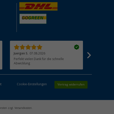
Juergen S.
07.08.2026
Renato R.
07.
Perfekt vielen Dank für die schnelle
Alles gut gel
Abwicklung
Vertrag widerrufen
it
Cookie-Einstellungen
onsten zzgl. Versandkosten.