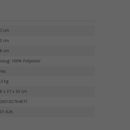
7 cm
0 cm
8 cm
ezug: 100% Polyester
rau
,3 kg
8 x 37 x 30 cm
260182764671
01-626