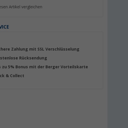
esen Artikel vergleichen
VICE
%
%
chere Zahlung mit SSL Verschlüsselung
stenlose Rücksendung
s zu 5% Bonus mit der Berger Vorteilskarte
ick & Collect
ssen für
Berger Iseo Tischplatte
Berger gesteppte
Stühle blau
Hockerplatte XL
Polsterauflage grau
(Über 100)
(7)
9,
€
24,
€
99
99
UVP 19,99 €
UVP 29,99 €