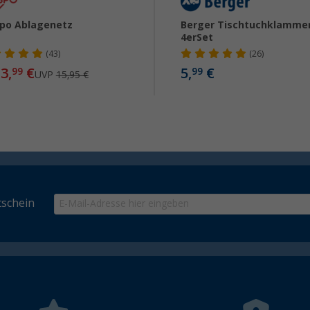
po Ablagenetz
Berger Tischtuchklamme
4erSet
(43)
(26)
3,
€
5,
€
99
99
UVP
15,95 €
schein